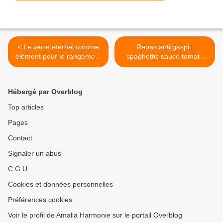
< Le verre éternel comme
Repas anti gaspi :
élément pour le rangement
spaghettis sauce tomate
:
oeuf dur gruyère : quand on
a faim on mange tout : >
Hébergé par Overblog
Top articles
Pages
Contact
Signaler un abus
C.G.U.
Cookies et données personnelles
Préférences cookies
Voir le profil de Amalia Harmonie sur le portail Overblog