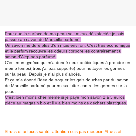
Pour que la surface de ma peau soit mieux désinfectée je suis
passée au savon de Marseille parfumé.
Un savon me dure plus d'un mois environ. C'est très économique
et le parfum recouvre les odeurs corporelles contrairement u
savon d'Alep non parfumé.
C'est mon gynéco qui m'a donné deux antibiotiques à prendre en
même temps( trois j'ai pas supporté) pour nettoyer les germes
sur la peau. Depuis je n'ai plus d'abcès.
Et ça m'a donné l'idée de troquer les gels douches par du savon
de Marseille parfumé pour mieux lutter contre les germes sur la
peau.
C'est bien moins cher même si je paye mon savon 2 à 3 euros
pièce au magasin bio et il y a bien moins de déchets plastiques.
#trucs et astuces santé- attention suis pas médecin
#trucs et