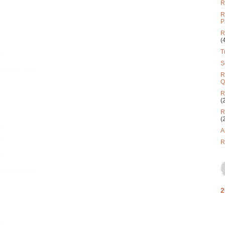
R
R
P
R
(
T
S
R
Q
R
(
R
(
A
R
2