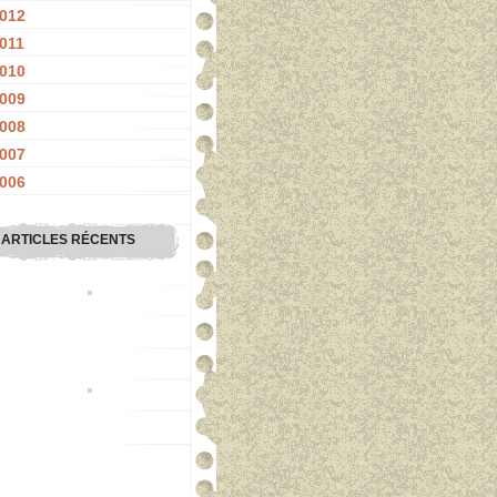
012
011
010
009
008
007
006
ARTICLES RÉCENTS