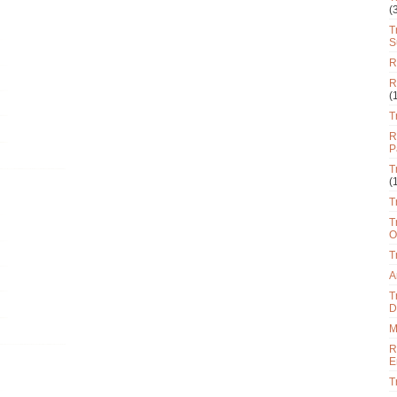
(
T
S
R
R
(
T
R
P
T
(
T
T
O
T
A
T
D
M
R
E
T