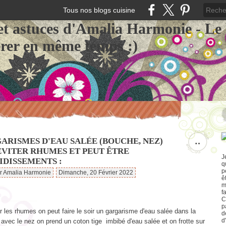
Tous nos blogs cuisine
et astuces d'Amalia Harmonie - Le
érer en même temps :)
ARISMES D'EAU SALÉE (BOUCHE, NEZ)
…
ÉVITER RHUMES ET PEUT ÊTRE
J
IDISSEMENTS :
q
p
ar Amalia Harmonie
Dimanche, 20 Février 2022
ê
m
f
C
p
r les rhumes on peut faire le soir un gargarisme d'eau salée dans la
d
d
avec le nez on prend un coton tige imbibé d'eau salée et on frotte sur