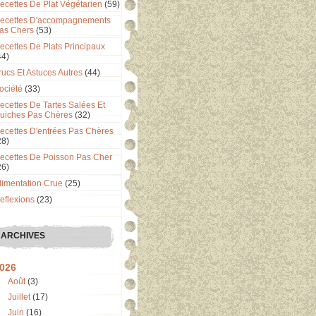
ecettes De Plat Végétarien
(59)
ecettes D'accompagnements
as Chers
(53)
ecettes De Plats Principaux
44)
rucs Et Astuces Autres
(44)
ociété
(33)
ecettes De Tartes Salées Et
uiches Pas Chères
(32)
ecettes D'entrées Pas Chères
28)
ecettes De Poisson Pas Cher
26)
limentation Crue
(25)
eflexions
(23)
ARCHIVES
026
Août
(3)
Juillet
(17)
Juin
(16)