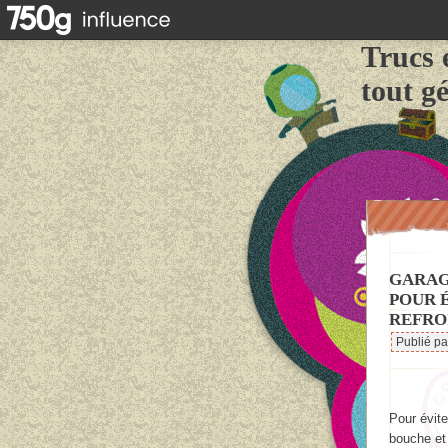
Trucs 
tout g
GARAG
POUR 
REFRO
Publié p
Pour évite
bouche et 