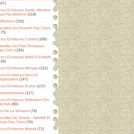
347)
rucs Et Astuces Santé- Attention
uis Pas Médecin
(319)
éflexions
(192)
ecettes De Desserts Pas Chers
175)
rucs Et Astuces Cuisine
(169)
ecettes De Plats Principaux
as Chers
(165)
rucs Et Astuces Bébé Et Enfants
158)
rucs Et Astuces Ménage
(152)
rucs Et Astuces Déco Et
rganisation
(147)
rucs Et Astuces Écolos
(137)
maliaharmonie
(117)
rucs Et Astuces Réduction Des
échets
(90)
ot De La Semaine
(78)
ecettes De Snacks - Apéritifs Et
ncas Pas Chers
(76)
rucs Et Astuces Beauté
(72)