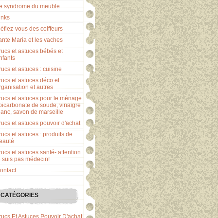
e syndrome du meuble
inks
éfiez-vous des coiffeurs
ante Maria et les vaches
rucs et astuces bébés et
nfants
rucs et astuces : cuisine
rucs et astuces déco et
rganisation et autres
rucs et astuces pour le ménage
 bicarbonate de soude, vinaigre
lanc, savon de marseille
rucs et astuces pouvoir d'achat
rucs et astuces : produits de
eauté
rucs et astuces santé- attention
e suis pas médecin!
ontact
CATÉGORIES
rucs Et Astuces Pouvoir D'achat