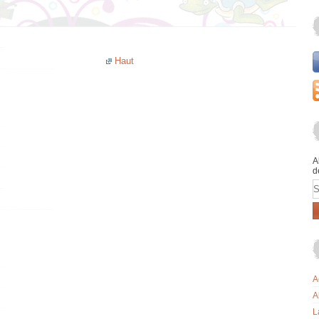
Haut
A
d
E
A
A
L