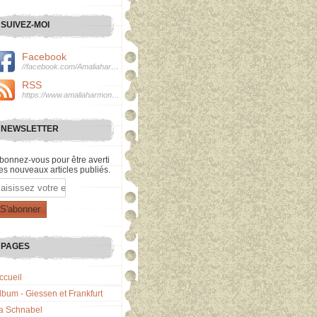
SUIVEZ-MOI
Facebook
//facebook.com/Amaliaharmonie
RSS
https://www.amaliaharmonie.fr/rss
NEWSLETTER
bonnez-vous pour être averti
es nouveaux articles publiés.
mail
PAGES
ccueil
lbum - Giessen et Frankfurt
a Schnabel