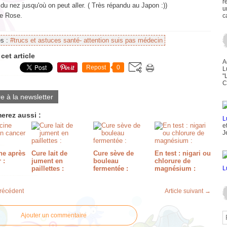
r
 du nez jusqu'où on peut aller. ( Très répandu au Japon :))
u
te Rose.
c
es :
#trucs et astuces santé- attention suis pas médecin
cet article
A
Repost
0
L
"
C
re à la newsletter
erez aussi :
e
J
e après
Cure lait de
Cure sève de
En test : nigari ou
 :
jument en
bouleau
chlorure de
paillettes :
fermentée :
magnésium :
précédent
Article suivant →
Ajouter un commentaire