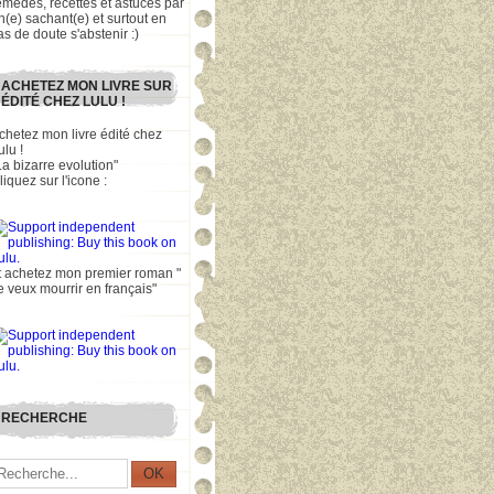
emèdes, recettes et astuces par
n(e) sachant(e) et surtout en
as de doute s'abstenir :)
ACHETEZ MON LIVRE SUR
ÉDITÉ CHEZ LULU !
chetez mon livre édité chez
ulu !
La bizarre evolution"
liquez sur l'icone :
t achetez mon premier roman "
e veux mourrir en français"
RECHERCHE