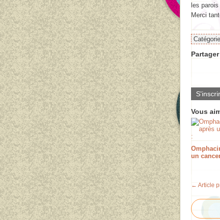
les parois
Merci tan
Catégori
Partager 
S'inscri
Vous aim
Omphacin
un cancer
← Article 