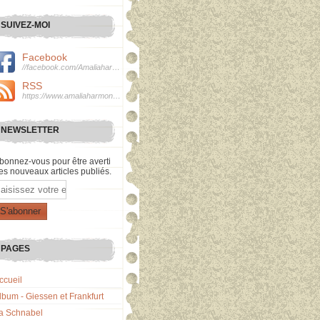
SUIVEZ-MOI
Facebook
//facebook.com/Amaliaharmonie
RSS
https://www.amaliaharmonie.fr/rss
NEWSLETTER
bonnez-vous pour être averti
es nouveaux articles publiés.
mail
PAGES
ccueil
lbum - Giessen et Frankfurt
a Schnabel