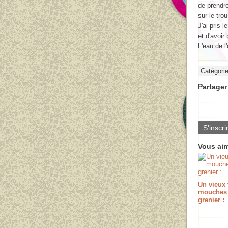
de prendre
sur le trou
J'ai pris 
et d'avoir
L'eau de l'
Catégori
Partager 
S'inscri
Vous aim
Un vieux 
mouches
grenier :