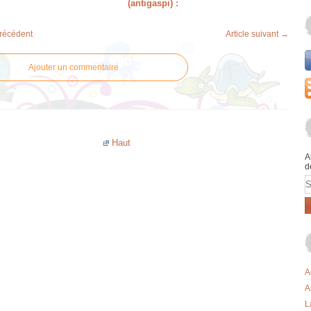
(antigaspi) :
précédent
Article suivant →
Ajouter un commentaire
Haut
A
d
E
A
A
L