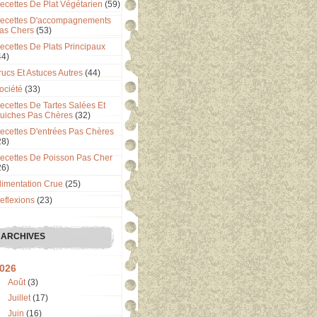
ecettes De Plat Végétarien
(59)
ecettes D'accompagnements
as Chers
(53)
ecettes De Plats Principaux
44)
rucs Et Astuces Autres
(44)
ociété
(33)
ecettes De Tartes Salées Et
uiches Pas Chères
(32)
ecettes D'entrées Pas Chères
28)
ecettes De Poisson Pas Cher
26)
limentation Crue
(25)
eflexions
(23)
ARCHIVES
026
Août
(3)
Juillet
(17)
Juin
(16)