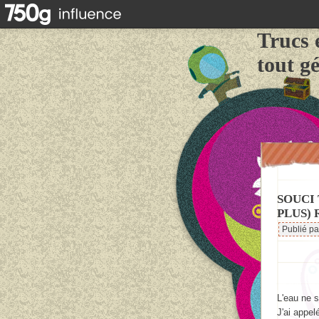
Trucs 
tout g
SOUCI
PLUS) 
Publié p
L'eau ne s
J'ai appel