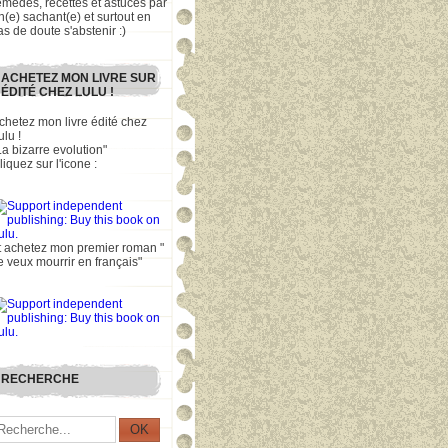
emèdes, recettes et astuces par
n(e) sachant(e) et surtout en
as de doute s'abstenir :)
ACHETEZ MON LIVRE SUR
ÉDITÉ CHEZ LULU !
chetez mon livre édité chez
ulu !
La bizarre evolution"
liquez sur l'icone :
t achetez mon premier roman "
e veux mourrir en français"
RECHERCHE