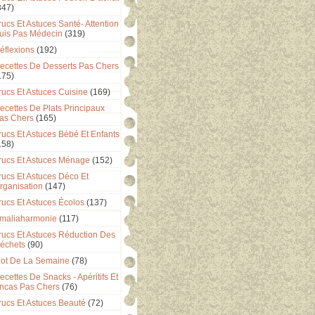
347)
rucs Et Astuces Santé- Attention
uis Pas Médecin
(319)
éflexions
(192)
ecettes De Desserts Pas Chers
175)
rucs Et Astuces Cuisine
(169)
ecettes De Plats Principaux
as Chers
(165)
rucs Et Astuces Bébé Et Enfants
158)
rucs Et Astuces Ménage
(152)
rucs Et Astuces Déco Et
rganisation
(147)
rucs Et Astuces Écolos
(137)
maliaharmonie
(117)
rucs Et Astuces Réduction Des
échets
(90)
ot De La Semaine
(78)
ecettes De Snacks - Apéritifs Et
ncas Pas Chers
(76)
rucs Et Astuces Beauté
(72)