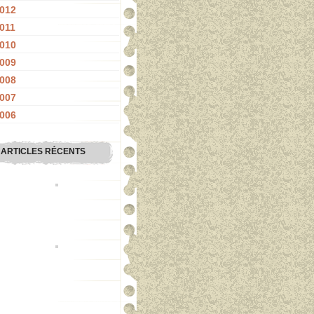
012
011
010
009
008
007
006
ARTICLES RÉCENTS