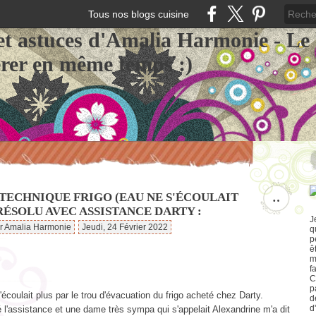
Tous nos blogs cuisine
et astuces d'Amalia Harmonie - Le
érer en même temps :)
 TECHNIQUE FRIGO (EAU NE S'ÉCOULAIT
…
RÉSOLU AVEC ASSISTANCE DARTY :
J
ar Amalia Harmonie
Jeudi, 24 Février 2022
q
p
ê
m
f
C
p
'écoulait plus par le trou d'évacuation du frigo acheté chez Darty.
d
d
é l'assistance et une dame très sympa qui s'appelait Alexandrine m'a dit