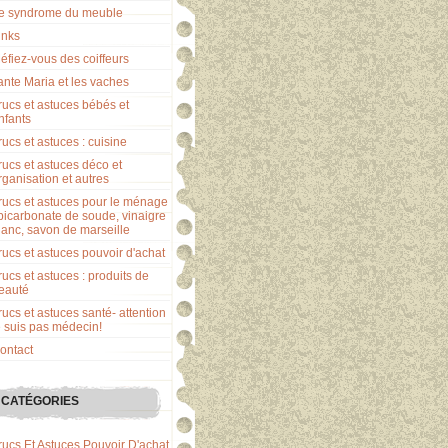
e syndrome du meuble
inks
éfiez-vous des coiffeurs
ante Maria et les vaches
rucs et astuces bébés et
nfants
rucs et astuces : cuisine
rucs et astuces déco et
rganisation et autres
rucs et astuces pour le ménage
 bicarbonate de soude, vinaigre
lanc, savon de marseille
rucs et astuces pouvoir d'achat
rucs et astuces : produits de
eauté
rucs et astuces santé- attention
e suis pas médecin!
ontact
CATÉGORIES
rucs Et Astuces Pouvoir D'achat