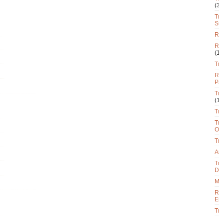
(
T
S
R
R
(
T
R
P
T
(
T
T
O
T
A
T
D
M
R
E
T