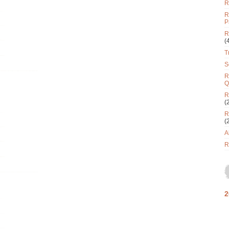
R
R
P
R
(
T
S
R
Q
R
(
R
(
A
R
2