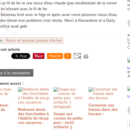
r
 un fil de fer et une tasse d'eau chaude (pas bouillante)et de la verser
u
 en triturant avec le fil de fer.
c
le bitonniau livré avec le frigo et après avoir versé plusieurs tasse d'eau
 bien trituré mon problème s'est résolu. Merci à Alexandrine et à Darty.
orifice avait gelé.
A
L
es :
#trucs et astuces pouvoir d'achat
"
C
cet article
Repost
0
e
re à la newsletter
J
erez aussi :
toue-
Conserver ses
 du
Redressé dents
fraises dans des
des fourchettes à
Soupe aux
bocaux :
l'établis de récup
cosses de petits
ces vacances :
pois : nicht
schlecht :)