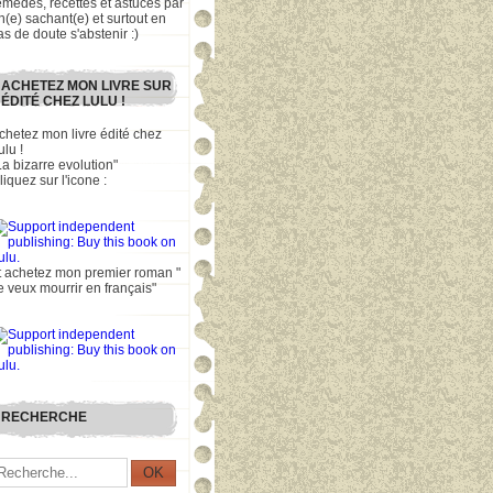
emèdes, recettes et astuces par
n(e) sachant(e) et surtout en
as de doute s'abstenir :)
ACHETEZ MON LIVRE SUR
ÉDITÉ CHEZ LULU !
chetez mon livre édité chez
ulu !
La bizarre evolution"
liquez sur l'icone :
t achetez mon premier roman "
e veux mourrir en français"
RECHERCHE