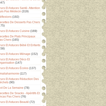
347)
rucs Et Astuces Santé- Attention
uis Pas Médecin
(319)
éflexions
(192)
ecettes De Desserts Pas Chers
175)
rucs Et Astuces Cuisine
(169)
ecettes De Plats Principaux
as Chers
(165)
rucs Et Astuces Bébé Et Enfants
158)
rucs Et Astuces Ménage
(152)
rucs Et Astuces Déco Et
rganisation
(147)
rucs Et Astuces Écolos
(137)
maliaharmonie
(117)
rucs Et Astuces Réduction Des
échets
(90)
ot De La Semaine
(78)
ecettes De Snacks - Apéritifs Et
ncas Pas Chers
(76)
rucs Et Astuces Beauté
(72)