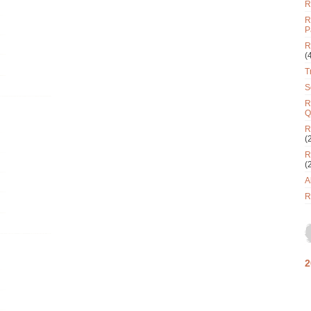
R
R
P
R
(
T
S
R
Q
R
(
R
(
A
R
2