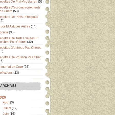
ecettes De Plat Végétarien
(59)
ecettes D'accompagnements
as Chers
(53)
ecettes De Plats Principaux
44)
rucs Et Astuces Autres
(44)
ociété
(33)
ecettes De Tartes Salées Et
uiches Pas Chères
(32)
ecettes D'entrées Pas Chères
28)
ecettes De Poisson Pas Cher
26)
limentation Crue
(25)
eflexions
(23)
ARCHIVES
026
Août
(3)
Juillet
(17)
Juin
(16)