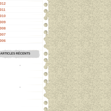
012
011
010
009
008
007
006
ARTICLES RÉCENTS