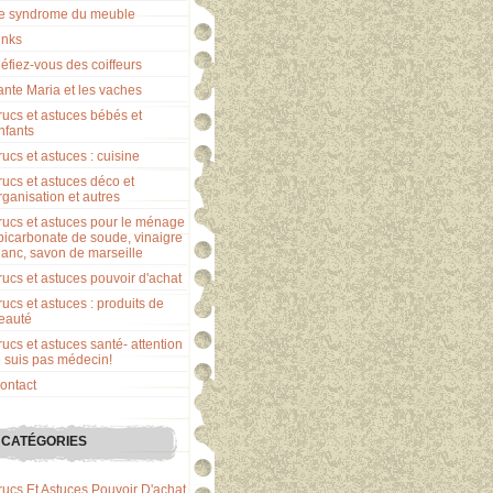
e syndrome du meuble
inks
éfiez-vous des coiffeurs
ante Maria et les vaches
rucs et astuces bébés et
nfants
rucs et astuces : cuisine
rucs et astuces déco et
rganisation et autres
rucs et astuces pour le ménage
 bicarbonate de soude, vinaigre
lanc, savon de marseille
rucs et astuces pouvoir d'achat
rucs et astuces : produits de
eauté
rucs et astuces santé- attention
e suis pas médecin!
ontact
CATÉGORIES
rucs Et Astuces Pouvoir D'achat