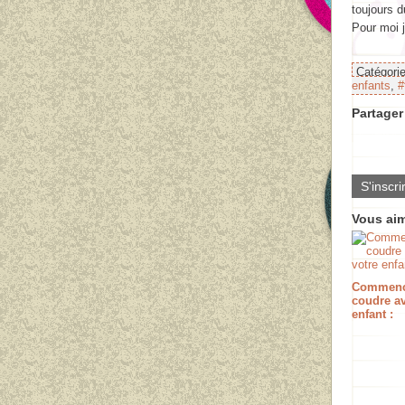
toujours d
Pour moi j
Catégori
enfants
,
#
Partager 
S'inscri
Vous aim
Commenc
coudre av
enfant :