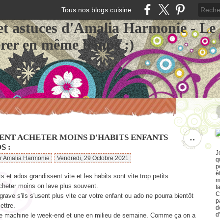
Tous nos blogs cuisine
et astuces d'Amalia Harmonie - Le
érer en même temps :)
NT ACHETER MOINS D'HABITS ENFANTS
…
S :
J
ar Amalia Harmonie
Vendredi, 29 Octobre 2021
q
p
ê
s et ados grandissent vite et les habits sont vite trop petits.
m
cheter moins on lave plus souvent.
f
C
grave s'ils s'usent plus vite car votre enfant ou ado ne pourra bientôt
p
ettre.
d
d
ne machine le week-end et une en milieu de semaine. Comme ça on a