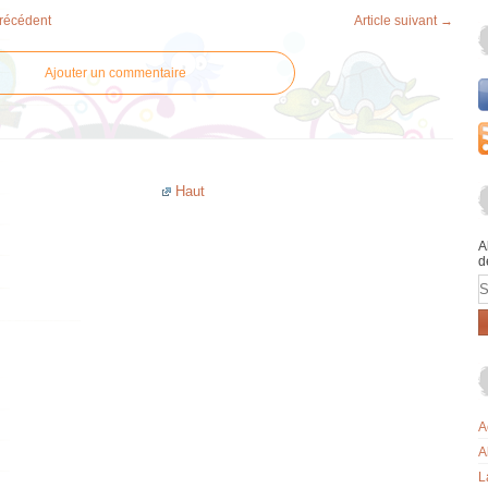
précédent
Article suivant →
Ajouter un commentaire
Haut
A
d
E
A
A
L