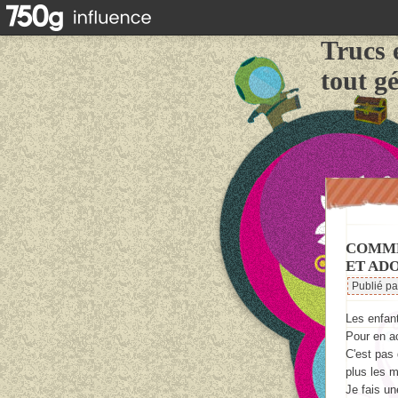
Trucs 
tout g
COMME
ET ADO
Publié p
Les enfant
Pour en a
C'est pas 
plus les m
Je fais u