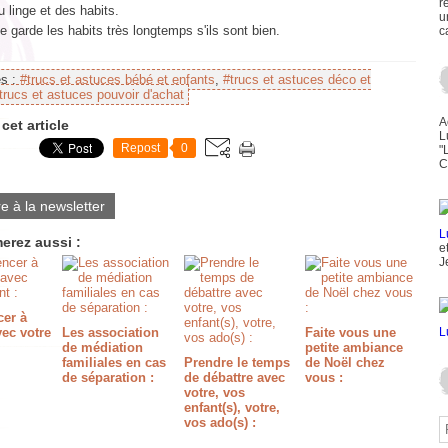
r
u linge et des habits.
u
e garde les habits très longtemps s'ils sont bien.
c
es :
#trucs et astuces bébé et enfants
,
#trucs et astuces déco et
trucs et astuces pouvoir d'achat
A
cet article
L
Repost
0
"
C
re à la newsletter
erez aussi :
e
J
er à
ec votre
Les association
Faite vous une
de médiation
petite ambiance
familiales en cas
Prendre le temps
de Noël chez
de séparation :
de débattre avec
vous :
votre, vos
enfant(s), votre,
vos ado(s) :