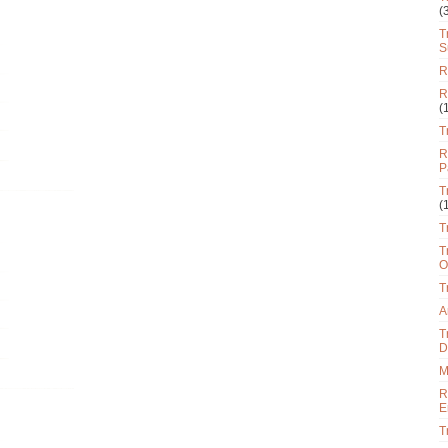
(
T
S
R
R
(
T
R
P
T
(
T
T
O
T
A
T
D
M
R
E
T