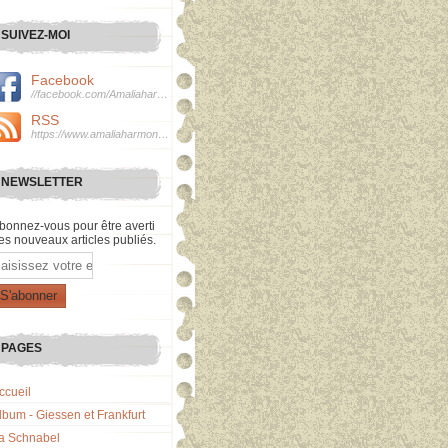
SUIVEZ-MOI
Facebook
//facebook.com/Amaliaharmonie
RSS
https://www.amaliaharmonie.fr/rss
NEWSLETTER
bonnez-vous pour être averti
es nouveaux articles publiés.
mail
PAGES
ccueil
lbum - Giessen et Frankfurt
a Schnabel