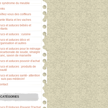
e syndrome du meuble
inks
éfiez-vous des coiffeurs
ante Maria et les vaches
rucs et astuces bébés et
nfants
rucs et astuces : cuisine
rucs et astuces déco et
rganisation et autres
rucs et astuces pour le ménage
 bicarbonate de soude, vinaigre
lanc, savon de marseille
rucs et astuces pouvoir d'achat
rucs et astuces : produits de
eauté
rucs et astuces santé- attention
e suis pas médecin!
ontact
CATÉGORIES
rucs Et Astuces Pouvoir D'achat