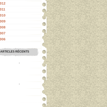
012
011
010
009
008
007
006
ARTICLES RÉCENTS