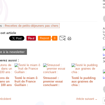
r
u
c
es :
#recettes de petits-déjeuners pas chers
A
L
cet article
"
Repost
0
C
re à la newsletter
e
erez aussi :
J
ons de
Testé le miam ô
Streussel :
Testé le pudding
ans un
fruit de France
premier essai
aux graines de
 100 ans
Guillain :
concluant :
chia :
précédent
Article suivant →