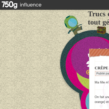
Trucs 
tout g
CRÊPE 
Publié p
Ma fille m
On fait un
orange) e