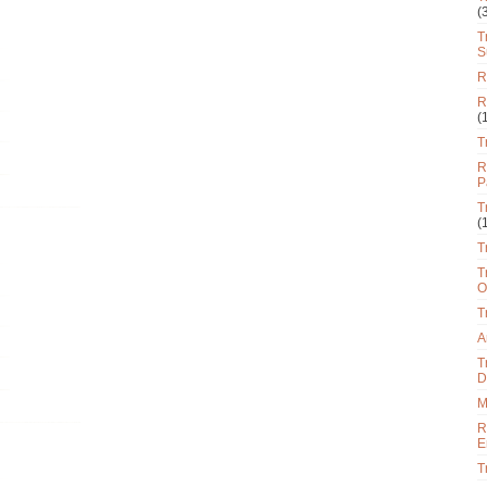
(
T
S
R
R
(
T
R
P
T
(
T
T
O
T
A
T
D
M
R
E
T