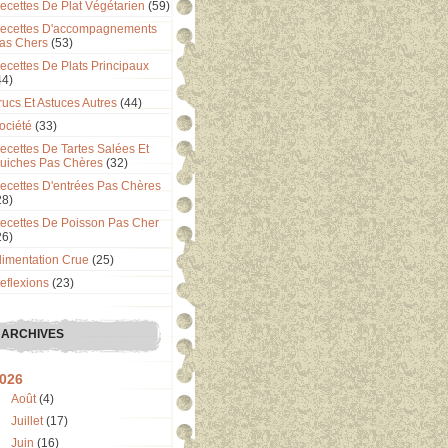
ecettes De Plat Végétarien
(59)
ecettes D'accompagnements
as Chers
(53)
ecettes De Plats Principaux
44)
rucs Et Astuces Autres
(44)
ociété
(33)
ecettes De Tartes Salées Et
uiches Pas Chères
(32)
ecettes D'entrées Pas Chères
28)
ecettes De Poisson Pas Cher
26)
limentation Crue
(25)
eflexions
(23)
ARCHIVES
026
Août
(4)
Juillet
(17)
Juin
(16)