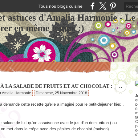
Tous nos blogs cuisine
et astuces d'Amalia Harmonie - Le
érer en même temps :)
À LA SALADE DE FRUITS ET AU CHOCOLAT :
…
ar Amalia Harmonie
Dimanche, 25 Novembre 2018
J
q
'a demandé cette recette qu'elle a imaginé pour le petit-déjeuner hier...
p
ê
m
f
C
e salade de fuit qu'on assaisonne avec le jus d'un demi citron ( ou
p
t on met dans la crêpe avec des pépites de chocolat (maison).
d
d