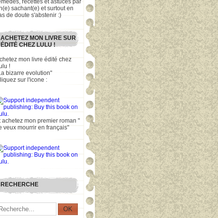
emèdes, recettes et astuces par
n(e) sachant(e) et surtout en
as de doute s'abstenir :)
ACHETEZ MON LIVRE SUR
ÉDITÉ CHEZ LULU !
chetez mon livre édité chez
ulu !
La bizarre evolution"
liquez sur l'icone :
t achetez mon premier roman "
e veux mourrir en français"
RECHERCHE