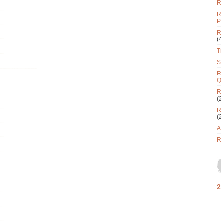
R
R
P
R
(
T
S
R
Q
R
(
R
(
A
R
2