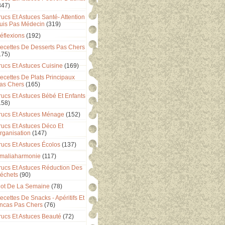
347)
rucs Et Astuces Santé- Attention
uis Pas Médecin
(319)
éflexions
(192)
ecettes De Desserts Pas Chers
175)
rucs Et Astuces Cuisine
(169)
ecettes De Plats Principaux
as Chers
(165)
rucs Et Astuces Bébé Et Enfants
158)
rucs Et Astuces Ménage
(152)
rucs Et Astuces Déco Et
rganisation
(147)
rucs Et Astuces Écolos
(137)
maliaharmonie
(117)
rucs Et Astuces Réduction Des
échets
(90)
ot De La Semaine
(78)
ecettes De Snacks - Apéritifs Et
ncas Pas Chers
(76)
rucs Et Astuces Beauté
(72)