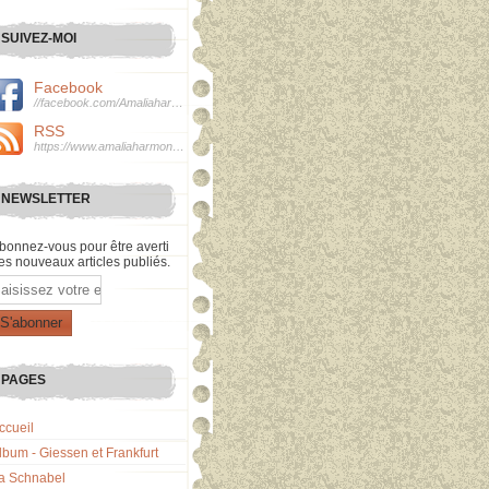
SUIVEZ-MOI
Facebook
//facebook.com/Amaliaharmonie
RSS
https://www.amaliaharmonie.fr/rss
NEWSLETTER
bonnez-vous pour être averti
es nouveaux articles publiés.
mail
PAGES
ccueil
lbum - Giessen et Frankfurt
a Schnabel