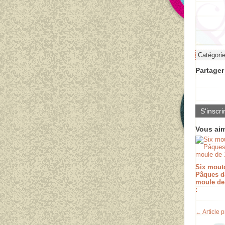
Catégori
Partager 
S'inscri
Vous aim
Six mout
Pâques d
moule de
:
← Article 