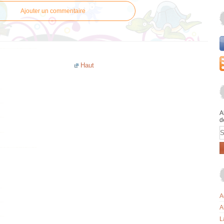
Ajouter un commentaire
Haut
A
d
E
A
A
L