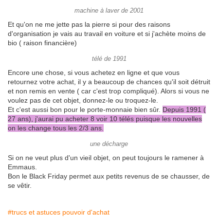
machine à laver de 2001
Et qu'on ne me jette pas la pierre si pour des raisons
d'organisation je vais au travail en voiture et si j'achète moins de
bio ( raison financière)
télé de 1991
Encore une chose, si vous achetez en ligne et que vous
retournez votre achat, il y a beaucoup de chances qu'il soit détruit
et non remis en vente ( car c'est trop compliqué). Alors si vous ne
voulez pas de cet objet, donnez-le ou troquez-le.
Et c'est aussi bon pour le porte-monnaie bien sûr.
Depuis 1991 (
27 ans), j'aurai pu acheter 8 voir 10 télés puisque les nouvelles
on les change tous les 2/3 ans.
une décharge
Si on ne veut plus d'un vieil objet, on peut toujours le ramener à
Emmaus.
Bon le Black Friday permet aux petits revenus de se chausser, de
se vêtir.
#trucs et astuces pouvoir d'achat