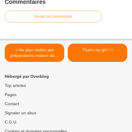
Commentaires
Ajouter un commentaire
< Ne plus mettre ses
That's my girl ! >
préparations maison dans
des bouteilles plastiques
vides :
Hébergé par Overblog
Top articles
Pages
Contact
Signaler un abus
C.G.U.
Cookies et données personnelles