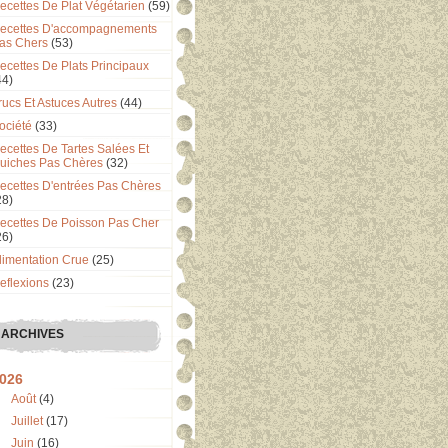
ecettes De Plat Végétarien
(59)
ecettes D'accompagnements
as Chers
(53)
ecettes De Plats Principaux
44)
rucs Et Astuces Autres
(44)
ociété
(33)
ecettes De Tartes Salées Et
uiches Pas Chères
(32)
ecettes D'entrées Pas Chères
28)
ecettes De Poisson Pas Cher
26)
limentation Crue
(25)
eflexions
(23)
ARCHIVES
026
Août
(4)
Juillet
(17)
Juin
(16)