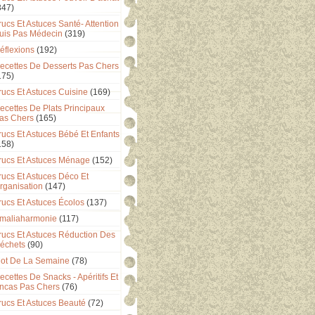
347)
rucs Et Astuces Santé- Attention
uis Pas Médecin
(319)
éflexions
(192)
ecettes De Desserts Pas Chers
175)
rucs Et Astuces Cuisine
(169)
ecettes De Plats Principaux
as Chers
(165)
rucs Et Astuces Bébé Et Enfants
158)
rucs Et Astuces Ménage
(152)
rucs Et Astuces Déco Et
rganisation
(147)
rucs Et Astuces Écolos
(137)
maliaharmonie
(117)
rucs Et Astuces Réduction Des
échets
(90)
ot De La Semaine
(78)
ecettes De Snacks - Apéritifs Et
ncas Pas Chers
(76)
rucs Et Astuces Beauté
(72)