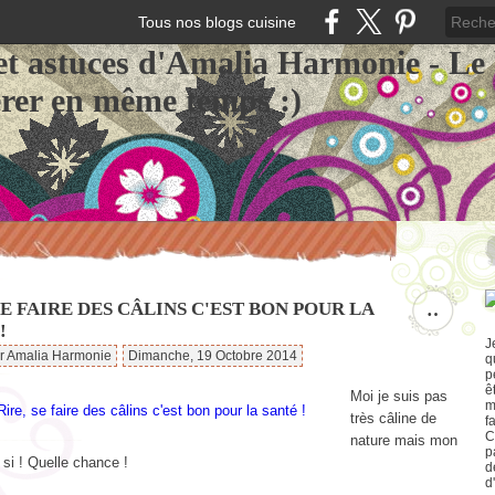
Tous nos blogs cuisine
et astuces d'Amalia Harmonie - Le
érer en même temps :)
SE FAIRE DES CÂLINS C'EST BON POUR LA
…
!
J
ar Amalia Harmonie
Dimanche, 19 Octobre 2014
q
p
ê
Moi je suis pas
m
très câline de
f
C
nature mais mon
p
si ! Quelle chance !
d
d