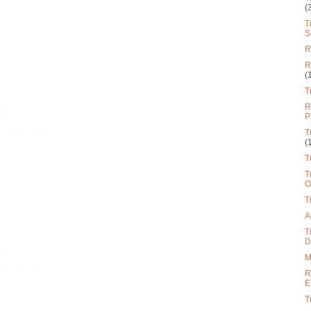
(
T
S
R
R
(
T
R
P
T
(
T
T
O
T
A
T
D
M
R
E
T