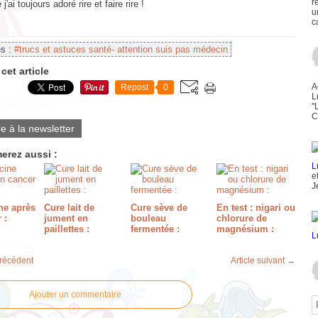
r
j'ai toujours adoré rire et faire rire !
u
c
es :
#trucs et astuces santé- attention suis pas médecin
cet article
A
Repost
0
L
"
C
re à la newsletter
erez aussi :
e
J
e après
Cure lait de
Cure sève de
En test : nigari ou
 :
jument en
bouleau
chlorure de
paillettes :
fermentée :
magnésium :
précédent
Article suivant →
Ajouter un commentaire