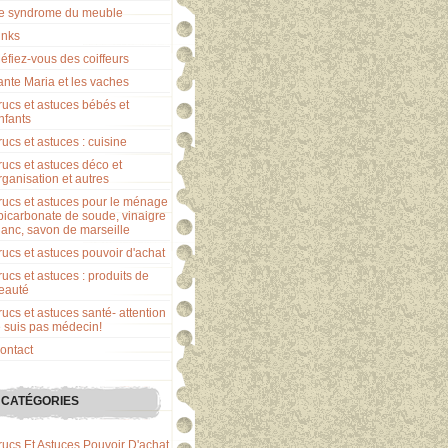
e syndrome du meuble
inks
éfiez-vous des coiffeurs
ante Maria et les vaches
rucs et astuces bébés et
nfants
rucs et astuces : cuisine
rucs et astuces déco et
rganisation et autres
rucs et astuces pour le ménage
 bicarbonate de soude, vinaigre
lanc, savon de marseille
rucs et astuces pouvoir d'achat
rucs et astuces : produits de
eauté
rucs et astuces santé- attention
e suis pas médecin!
ontact
CATÉGORIES
rucs Et Astuces Pouvoir D'achat