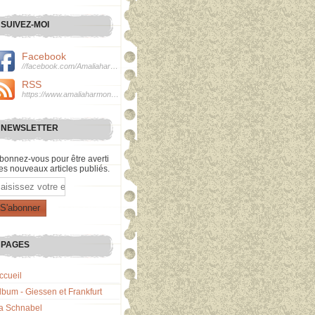
SUIVEZ-MOI
Facebook
//facebook.com/Amaliaharmonie
RSS
https://www.amaliaharmonie.fr/rss
NEWSLETTER
bonnez-vous pour être averti
es nouveaux articles publiés.
mail
PAGES
ccueil
lbum - Giessen et Frankfurt
a Schnabel