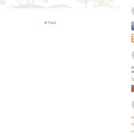
Haut
A
d
E
A
A
L