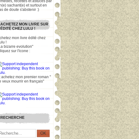
emèdes, recettes et astuces par
n(e) sachant(e) et surtout en
as de doute s'abstenir :)
ACHETEZ MON LIVRE SUR
ÉDITÉ CHEZ LULU !
chetez mon livre édité chez
ulu !
La bizarre evolution"
liquez sur l'icone :
t achetez mon premier roman "
e veux mourrir en français"
RECHERCHE