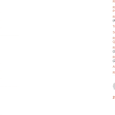
R
R
P
R
(
T
S
R
Q
R
(
R
(
A
R
2