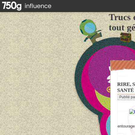
Trucs 
tout g
RIRE, 
SANTÉ 
Publié p
entourage 