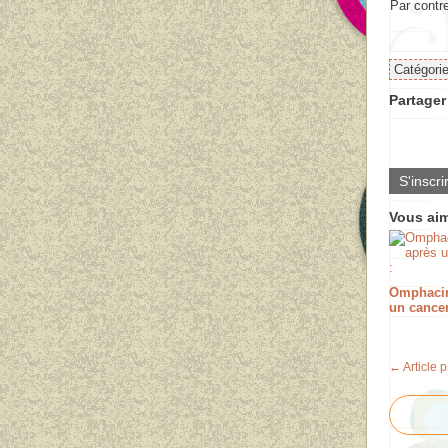
Par contre 
Catégori
Partager 
S'inscri
Vous aim
Omphacin
un cancer
← Article 