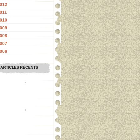
012
011
010
009
008
007
006
ARTICLES RÉCENTS