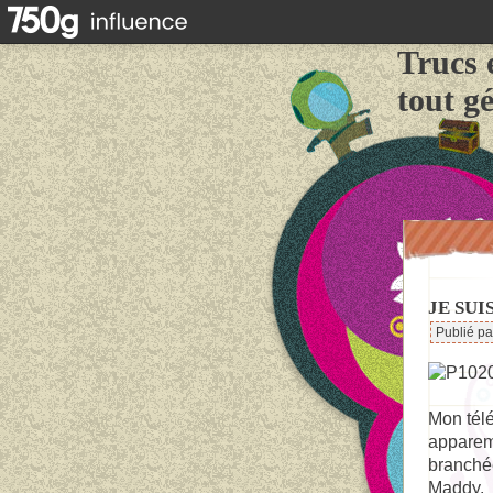
Trucs 
tout g
JE SUI
Publié p
Mon télé
apparem
branchée
Maddy.