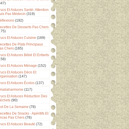
347)
rucs Et Astuces Santé- Attention
uis Pas Médecin
(319)
éflexions
(192)
ecettes De Desserts Pas Chers
175)
rucs Et Astuces Cuisine
(169)
ecettes De Plats Principaux
as Chers
(165)
rucs Et Astuces Bébé Et Enfants
158)
rucs Et Astuces Ménage
(152)
rucs Et Astuces Déco Et
rganisation
(147)
rucs Et Astuces Écolos
(137)
maliaharmonie
(117)
rucs Et Astuces Réduction Des
échets
(90)
ot De La Semaine
(78)
ecettes De Snacks - Apéritifs Et
ncas Pas Chers
(76)
rucs Et Astuces Beauté
(72)