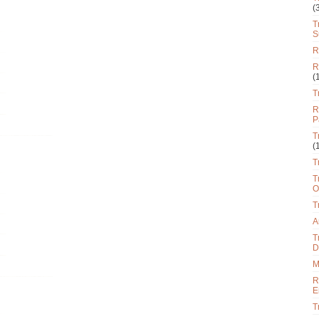
(
T
S
R
R
(
T
R
P
T
(
T
T
O
T
A
T
D
M
R
E
T