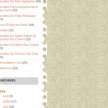
ecettes De Plat Végétarien
(59)
ecettes D'accompagnements
as Chers
(53)
ecettes De Plats Principaux
44)
rucs Et Astuces Autres
(44)
ociété
(33)
ecettes De Tartes Salées Et
uiches Pas Chères
(32)
ecettes D'entrées Pas Chères
28)
ecettes De Poisson Pas Cher
26)
limentation Crue
(25)
eflexions
(23)
ARCHIVES
026
Août
(3)
Juillet
(17)
Juin
(16)