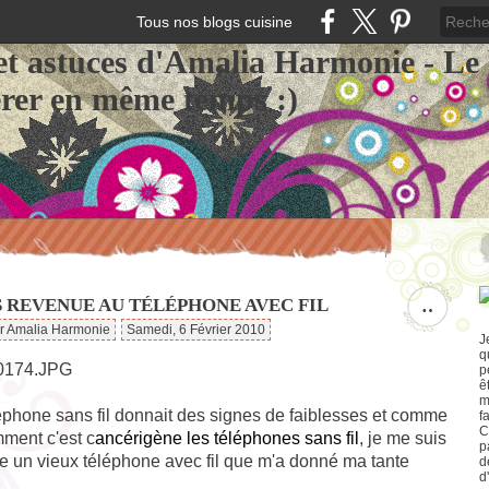
Tous nos blogs cuisine
et astuces d'Amalia Harmonie - Le
érer en même temps :)
S REVENUE AU TÉLÉPHONE AVEC FIL
…
ar Amalia Harmonie
Samedi, 6 Février 2010
J
q
p
ê
m
phone sans fil donnait des signes de faiblesses et comme
f
C
ment c'est c
ancérigène les téléphones sans fil
, je me suis
p
 un vieux téléphone avec fil que m'a donné ma tante
d
d