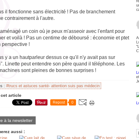
r
u
c
us il fonctionne sans électricité ! Pas de branchement
ue contrairement à l'autre.
aménagé un coin où je peux m'asseoir avec l'enfant pour
er et voilà ! Pas un centime de déboursé : économie et ptet
A
L
 perspective !
"
C
us y a un hautparleur dessus ce qu'il n'y avait pas sur
n". Linette peut entendre son père quand il téléphone. Les
 machines sont pleines de bonnes surprises !
e
J
es :
#trucs et astuces santé- attention suis pas médecin
cet article
Repost
0
re à la newsletter
erez aussi :