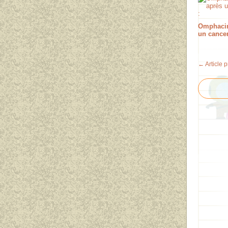
Omphacin
un cancer
← Article 