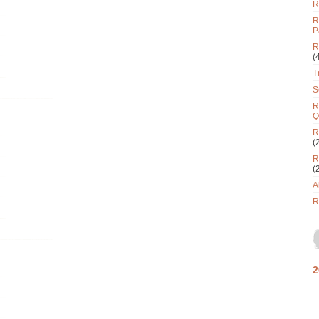
R
R
P
R
(
T
S
R
Q
R
(
R
(
A
R
2