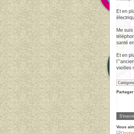
Et en pl
électriq
Me suis 
téléphon
santé en
Et en pl
l'"ancie
vieilles
Catégori
Partager 
S'inscri
Vous aim