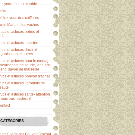
e syndrome du meuble
inks
éfiez-vous des coiffeurs
ante Maria et les vaches
rucs et astuces bébés et
nfants
rucs et astuces : cuisine
rucs et astuces déco et
rganisation et autres
rucs et astuces pour le ménage
 bicarbonate de soude, vinaigre
lanc, savon de marseille
rucs et astuces pouvoir d'achat
rucs et astuces : produits de
eauté
rucs et astuces santé- attention
e suis pas médecin!
ontact
CATÉGORIES
rucs Et Astuces Pouvoir D'achat