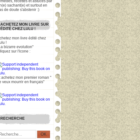
emèdes, recettes et astuces par
n(e) sachant(e) et surtout en
as de doute s'abstenir :)
ACHETEZ MON LIVRE SUR
ÉDITÉ CHEZ LULU !
chetez mon livre édité chez
ulu !
La bizarre evolution"
liquez sur l'icone :
t achetez mon premier roman "
e veux mourrir en français"
RECHERCHE