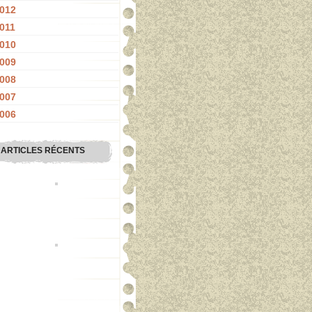
012
011
010
009
008
007
006
ARTICLES RÉCENTS