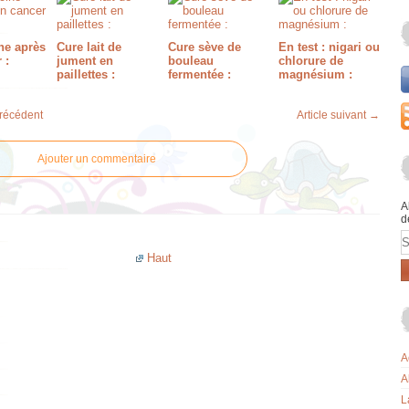
e après
Cure lait de
Cure sève de
En test : nigari ou
 :
jument en
bouleau
chlorure de
paillettes :
fermentée :
magnésium :
précédent
Article suivant →
Ajouter un commentaire
A
d
E
Haut
A
A
L