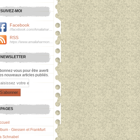
SUIVEZ-MOI
Facebook
//facebook.com/Amaliaharmonie
RSS
https://www.amaliaharmonie.fr/rss
NEWSLETTER
bonnez-vous pour être averti
es nouveaux articles publiés.
mail
PAGES
ccueil
lbum - Giessen et Frankfurt
a Schnabel