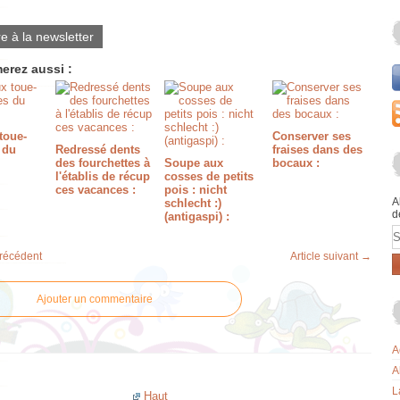
re à la newsletter
erez aussi :
toue-
Conserver ses
 du
Redressé dents
fraises dans des
des fourchettes à
Soupe aux
bocaux :
l'établis de récup
cosses de petits
ces vacances :
pois : nicht
A
schlecht :)
d
(antigaspi) :
E
précédent
Article suivant →
Ajouter un commentaire
A
A
L
Haut