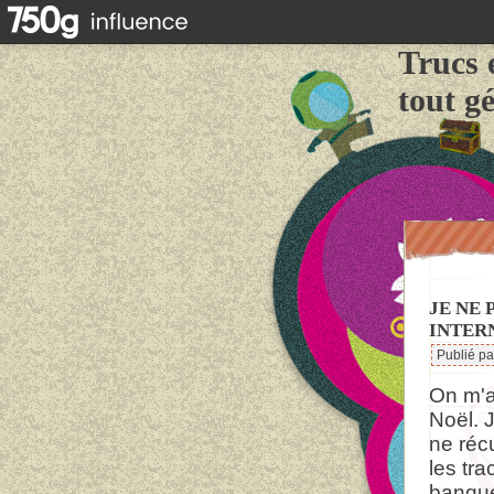
Trucs 
tout g
JE NE 
INTER
Publié p
On m'a
Noël. J
ne réc
les tr
banqu