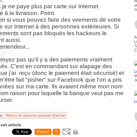
r
je ne paye plus par carte sur Internet.
u
c
e à la livraison. Point.
ion si vous pouvez faire des virements de votre
 sur Internet à des personnes extérieures. Si
rements sont pas bloqués les hackeurs le
A
nt aussi.
L
entendeur...
"
C
croyez pas qu'il y a des paiements vraiment
sés. C'est en commandant sur alapage des
que j'ai reçu (donc le paiement était sécurisé) et
e
'être fait "pisher" sur Facebook que l'on a pris
J
nnées sur ma carte. Ils avaient même mon nom
nom raison pour laquelle la banque veut pas me
rser.
es :
#trucs et astuces pouvoir d'achat
cet article
Repost
0