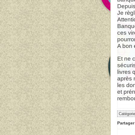
Depuis 
Je règl
Attent
Banque
ces vi
pourro
A bon 
Et ne 
sécuri
livres 
après m
les do
et pré
rembou
Catégori
Partager 