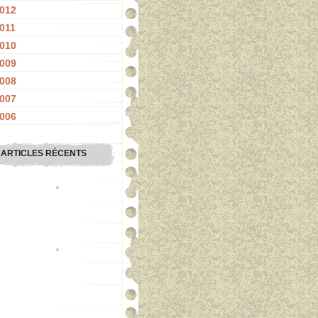
012
011
010
009
008
007
006
ARTICLES RÉCENTS