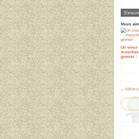
S'inscri
Vous aim
Un vieux 
mouches
grenier :
← Article 