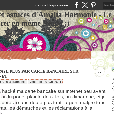
Tous nos blogs cuisine
et astuces d'Amalia Harmonie - Le
érer en même temps :)
PAYE PLUS PAR CARTE BANCAIRE SUR
…
NET
J
ar Amalia Harmonie
Vendredi, 29 Avril 2011
q
p
ê
 hacké ma carte bancaire sur Internet peu avant
m
'ai du porter plainte deux fois, un dimanche, et je
f
C
upèrerai sans doute pas tout l'argent malgré tous
p
acas, les démarches et les réclamations à la
d
d
e.