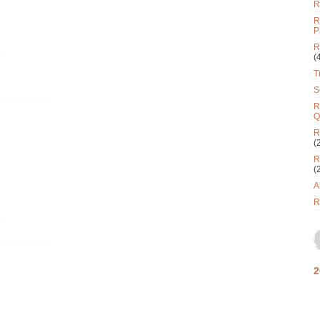
R
R
P
R
(
T
S
R
Q
R
(
R
(
A
R
2