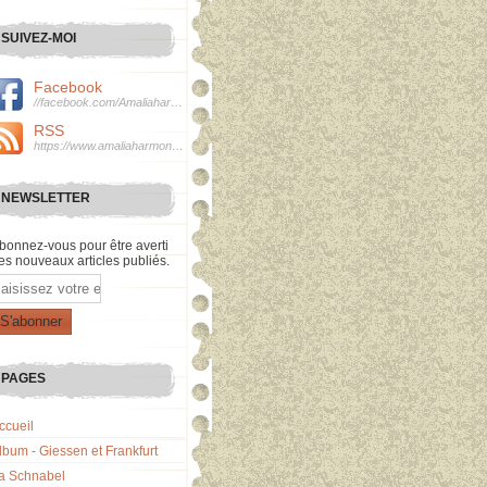
SUIVEZ-MOI
Facebook
//facebook.com/Amaliaharmonie
RSS
https://www.amaliaharmonie.fr/rss
NEWSLETTER
bonnez-vous pour être averti
es nouveaux articles publiés.
mail
PAGES
ccueil
lbum - Giessen et Frankfurt
a Schnabel