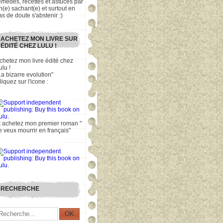
emèdes, recettes et astuces par
n(e) sachant(e) et surtout en
as de doute s'abstenir :)
ACHETEZ MON LIVRE SUR
ÉDITÉ CHEZ LULU !
chetez mon livre édité chez
ulu !
La bizarre evolution"
liquez sur l'icone :
t achetez mon premier roman "
e veux mourrir en français"
RECHERCHE