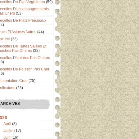
ecettes De Plat Végétarien
(59)
ecettes D'accompagnements
as Chers
(53)
ecettes De Plats Principaux
44)
rucs Et Astuces Autres
(44)
ociété
(33)
ecettes De Tartes Salées Et
uiches Pas Chères
(32)
ecettes D'entrées Pas Chères
28)
ecettes De Poisson Pas Cher
26)
limentation Crue
(25)
eflexions
(23)
ARCHIVES
026
Août
(3)
Juillet
(17)
Juin
(16)