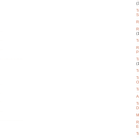
(
T
S
R
R
(
T
R
P
T
(
T
T
O
T
A
T
D
M
R
E
T