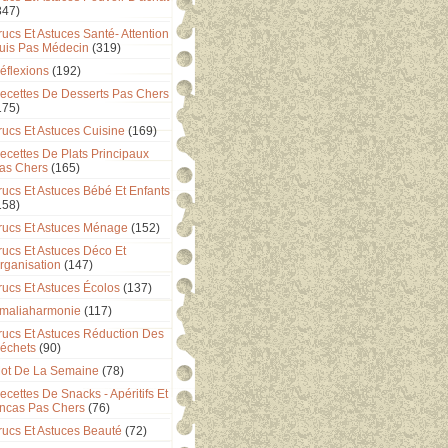
347)
rucs Et Astuces Santé- Attention
uis Pas Médecin
(319)
éflexions
(192)
ecettes De Desserts Pas Chers
175)
rucs Et Astuces Cuisine
(169)
ecettes De Plats Principaux
as Chers
(165)
rucs Et Astuces Bébé Et Enfants
158)
rucs Et Astuces Ménage
(152)
rucs Et Astuces Déco Et
rganisation
(147)
rucs Et Astuces Écolos
(137)
maliaharmonie
(117)
rucs Et Astuces Réduction Des
échets
(90)
ot De La Semaine
(78)
ecettes De Snacks - Apéritifs Et
ncas Pas Chers
(76)
rucs Et Astuces Beauté
(72)