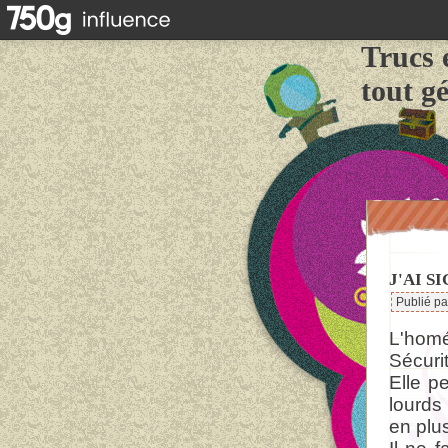
Trucs 
tout g
J'AI S
Publié p
L'homé
Sécurit
Elle p
lourds 
en plu