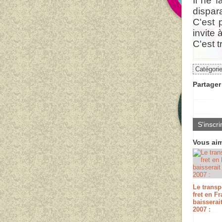
Il ne 
dispar
C'est 
invite 
C'est t
Catégori
Partager 
S'inscri
Vous aim
Le transp
fret en F
baisserai
2007 :