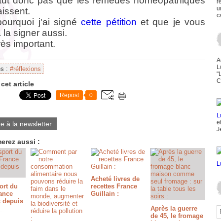
faut donc pas que les remèdes homéopathiques
r
u
aissent.
c
pourquoi j'ai signé
cette pétition
et que je vous
à la signer aussi.
rès important.
A
L
es :
#réflexions
"
C
cet article
Repost
0
e
re à la newsletter
J
erez aussi :
Acheté livres de
ort du
recettes France
rance
Guillain :
t depuis
Après la guerre
de 45, le fromage