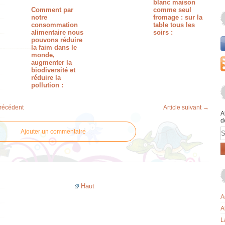
blanc maison
Comment par
comme seul
notre
fromage : sur la
consommation
table tous les
alimentaire nous
soirs :
pouvons réduire
la faim dans le
monde,
augmenter la
biodiversité et
réduire la
pollution :
précédent
Article suivant →
A
d
E
Ajouter un commentaire
Haut
A
A
L