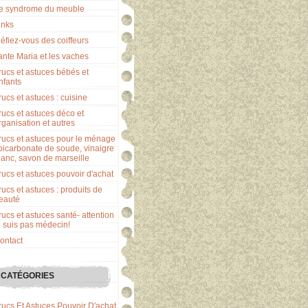
e syndrome du meuble
inks
éfiez-vous des coiffeurs
ante Maria et les vaches
rucs et astuces bébés et
nfants
rucs et astuces : cuisine
rucs et astuces déco et
rganisation et autres
rucs et astuces pour le ménage
 bicarbonate de soude, vinaigre
lanc, savon de marseille
rucs et astuces pouvoir d'achat
rucs et astuces : produits de
eauté
rucs et astuces santé- attention
e suis pas médecin!
ontact
CATÉGORIES
rucs Et Astuces Pouvoir D'achat