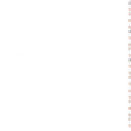
(
T
S
R
R
(
T
R
P
T
(
T
T
O
T
A
T
D
M
R
E
T