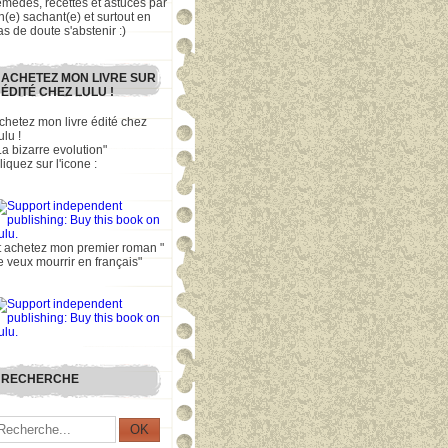
emèdes, recettes et astuces par
n(e) sachant(e) et surtout en
as de doute s'abstenir :)
ACHETEZ MON LIVRE SUR
ÉDITÉ CHEZ LULU !
chetez mon livre édité chez
ulu !
La bizarre evolution"
liquez sur l'icone :
t achetez mon premier roman "
e veux mourrir en français"
RECHERCHE