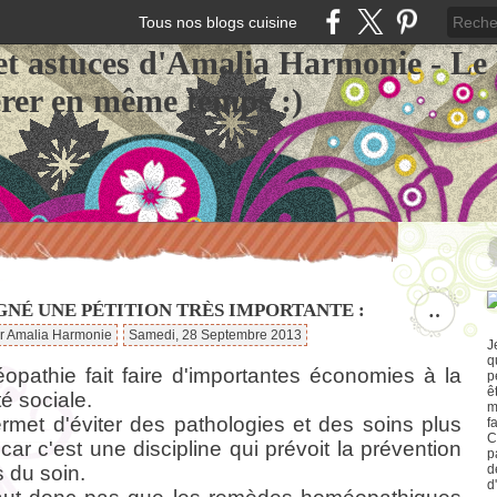
Tous nos blogs cuisine
et astuces d'Amalia Harmonie - Le
érer en même temps :)
IGNÉ UNE PÉTITION TRÈS IMPORTANTE :
…
ar Amalia Harmonie
Samedi, 28 Septembre 2013
J
q
opathie fait faire d'importantes économies à la
p
ê
é sociale.
m
ermet d'éviter des pathologies et des soins plus
f
C
car c'est une discipline qui prévoit la prévention
p
s du soin.
d
d