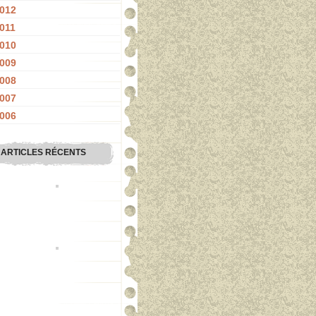
012
011
010
009
008
007
006
ARTICLES RÉCENTS