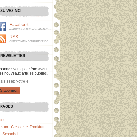
SUIVEZ-MOI
Facebook
//facebook.com/Amaliaharmonie
RSS
https://www.amaliaharmonie.fr/rss
NEWSLETTER
bonnez-vous pour être averti
es nouveaux articles publiés.
mail
PAGES
ccueil
lbum - Giessen et Frankfurt
a Schnabel