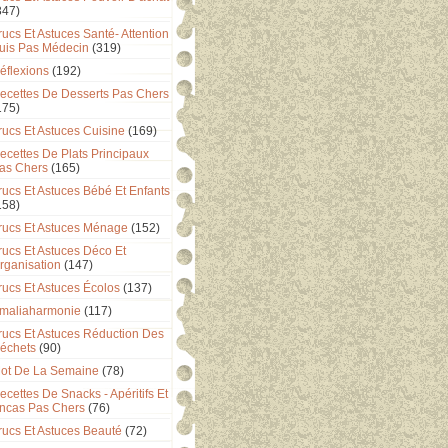
347)
rucs Et Astuces Santé- Attention
uis Pas Médecin
(319)
éflexions
(192)
ecettes De Desserts Pas Chers
175)
rucs Et Astuces Cuisine
(169)
ecettes De Plats Principaux
as Chers
(165)
rucs Et Astuces Bébé Et Enfants
158)
rucs Et Astuces Ménage
(152)
rucs Et Astuces Déco Et
rganisation
(147)
rucs Et Astuces Écolos
(137)
maliaharmonie
(117)
rucs Et Astuces Réduction Des
échets
(90)
ot De La Semaine
(78)
ecettes De Snacks - Apéritifs Et
ncas Pas Chers
(76)
rucs Et Astuces Beauté
(72)