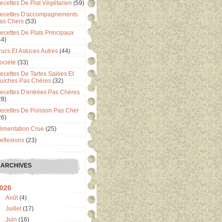
ecettes De Plat Végétarien
(59)
ecettes D'accompagnements
as Chers
(53)
ecettes De Plats Principaux
44)
rucs Et Astuces Autres
(44)
ociété
(33)
ecettes De Tartes Salées Et
uiches Pas Chères
(32)
ecettes D'entrées Pas Chères
28)
ecettes De Poisson Pas Cher
26)
limentation Crue
(25)
eflexions
(23)
ARCHIVES
026
Août
(4)
Juillet
(17)
Juin
(16)