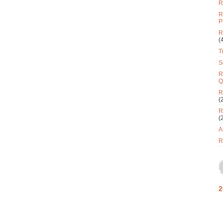
R
R
P
R
(
T
S
R
Q
R
(
R
(
A
R
2