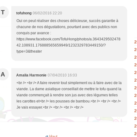
T
tofuhong
06/02/2016 22:20
Oui on peut réaliser des choses délicieuse, succès garantie à
chacune de nos dégustations, pourtant avec des publics non
conquis par avance :
https://www.facebook.com/TofuHong/photos/a.3643429502478
2
42.108931.176888565659949/1232329783449150/?
2
type=3&theater
2
2
2
A
Amalia Harmonie
07/04/2010 16:03
2
<br /> <br /> A faire revenir tout simplement ou à faire avec de la
2
viande. La dame asiatique conseillait de mettre le tofu quand la
viande commençait à rendre son jus avec des légumes telles
2
les carottes et<br /> les pousses de bambou.<br /> <br /> <br />
2
Je vais essayer.<br /> <br /> <br /> <br />
2
2
2
2
Haut