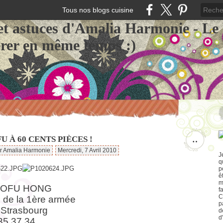
Tous nos blogs cuisine
et astuces d'Amalia Harmonie - Le
érer en même temps :)
U À 60 CENTS PIÈCES !
…
ar Amalia Harmonie
Mercredi, 7 Avril 2010
J
q
p
ê
m
TOFU HONG
f
C
e de la 1ère armée
p
Strasbourg
d
d
35 37 34