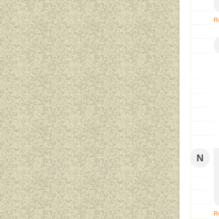
R
N
R