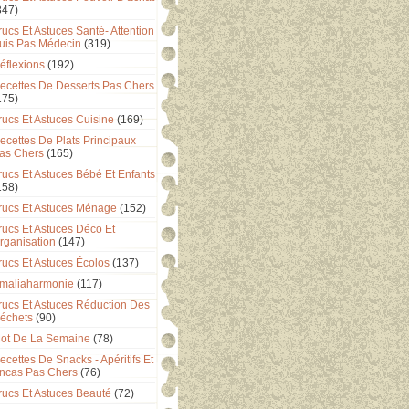
347)
rucs Et Astuces Santé- Attention
uis Pas Médecin
(319)
éflexions
(192)
ecettes De Desserts Pas Chers
175)
rucs Et Astuces Cuisine
(169)
ecettes De Plats Principaux
as Chers
(165)
rucs Et Astuces Bébé Et Enfants
158)
rucs Et Astuces Ménage
(152)
rucs Et Astuces Déco Et
rganisation
(147)
rucs Et Astuces Écolos
(137)
maliaharmonie
(117)
rucs Et Astuces Réduction Des
échets
(90)
ot De La Semaine
(78)
ecettes De Snacks - Apéritifs Et
ncas Pas Chers
(76)
rucs Et Astuces Beauté
(72)