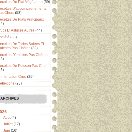
ecettes De Plat Végétarien
(59)
ecettes D'accompagnements
as Chers
(53)
ecettes De Plats Principaux
44)
rucs Et Astuces Autres
(44)
ociété
(33)
ecettes De Tartes Salées Et
uiches Pas Chères
(32)
ecettes D'entrées Pas Chères
28)
ecettes De Poisson Pas Cher
26)
limentation Crue
(25)
eflexions
(23)
ARCHIVES
026
Août
(4)
Juillet
(17)
Juin
(16)