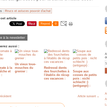
es :
#trucs et astuces pouvoir d'achat
cet article
Repost
0
re à la newsletter
erez aussi :
A
d
E
Un vieux toue-
ate à la
mouches du
Redressé dents
aîche et
grenier :
des fourchettes à
Soupe aux
 :
l'établis de récup
cosses de petits
ces vacances :
pois : nicht
schlecht :)
(antigaspi) :
A
précédent
Article suivant →
A
L