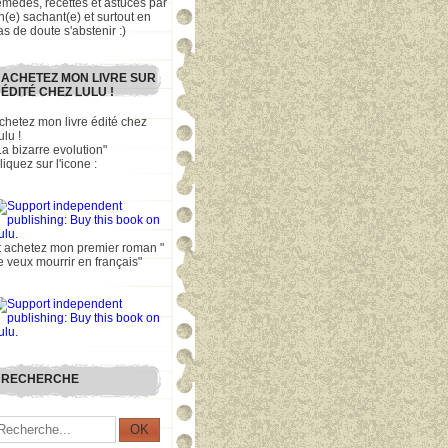
emèdes, recettes et astuces par
n(e) sachant(e) et surtout en
as de doute s'abstenir :)
ACHETEZ MON LIVRE SUR
ÉDITÉ CHEZ LULU !
chetez mon livre édité chez
ulu !
La bizarre evolution"
liquez sur l'icone :
t achetez mon premier roman "
e veux mourrir en français"
RECHERCHE