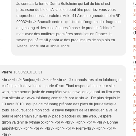
(
Je connais la ferme Durr à Boftsheim qui fait du bio et est
précurseur du bio en Alsace ou peut être pourriez-vous vous
T
S
rapprocher des laboratoires Arik - 41 A rue de gueudertheim BP
R
90032<br /> Brumath cedex - qui font de l'onguent du dragon et
du ginseng et des cosmétiques à base de produits "chinois"
R
(
mais avec des matières premières produites en France. Ils
T
savent peut être s'il y a<br /> des producteurs de soja bio en
Alsace. <br /> <br /> <br /> <br />
R
P
T
(
T
Pierre
18/08/2010 10:31
T
<br /> <br /> Bonjour,<br /> <br /> <br /> Je connais très bien tofuhong et
O
ca fait plaisir de voir qu'on parle d'eux. Etant responsable de leur site
T
web je me permet juste de compléter votre news en ajouant un lien vers
A
leur site<br /> : www.tofuhong.com<br /> <br /> <br /> De plus depuis le
T
13 aout 2010 l'equipe de tofuhong prépare des plats du jour asiatique
D
tous les jours, et de mon coté j'essaye toujours de les indiquer la veille
M
pour le lendemain sur la<br /> page d'accueil du site web. J'espère
R
qu'on va tenir le rythme :-)<br /> <br /> <br /> <br /> <br /> <br /> Bonne
E
appétit<br /> <br /> <br /> <br /> <br /> <br /> Pierre<br /> <br /> <br />
T
<br />