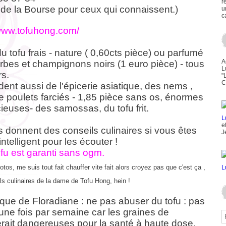
r
 de la Bourse pour ceux qui connaissent.)
u
c
/www.tofuhong.com/
 du tofu frais - nature ( 0,60cts pièce) ou parfumé
A
rbes et champignons noirs (1 euro pièce) - tous
L
rs.
"
C
dent aussi de l'épicerie asiatique, des nems ,
de poulets farciés - 1,85 pièce sans os, énormes
cieuses- des samossas, du tofu frit.
e
s donnent des conseils culinaires si vous êtes
J
ntelligent pour les écouter !
ofu est garanti sans ogm.
otos, me suis tout fait chauffer vite fait alors croyez pas que c'est ça ,
ls culinaires de la dame de Tofu Hong, hein !
ue de Floradiane : ne pas abuser du tofu : pas
'une fois par semaine car les graines de
erait dangereuses pour la santé à haute dose.