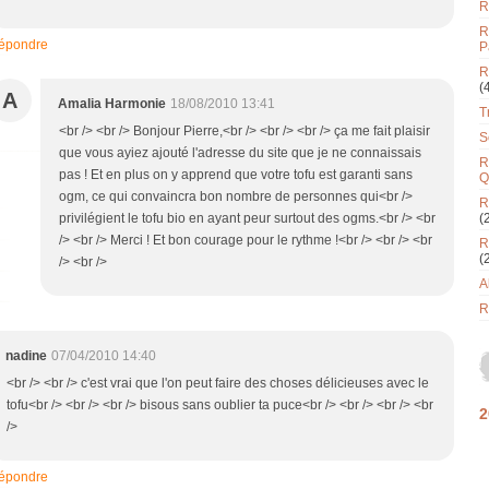
R
R
épondre
P
R
(
A
Amalia Harmonie
18/08/2010 13:41
T
<br /> <br /> Bonjour Pierre,<br /> <br /> <br /> ça me fait plaisir
S
que vous ayiez ajouté l'adresse du site que je ne connaissais
R
pas ! Et en plus on y apprend que votre tofu est garanti sans
Q
ogm, ce qui convaincra bon nombre de personnes qui<br />
R
privilégient le tofu bio en ayant peur surtout des ogms.<br /> <br
(
/> <br /> Merci ! Et bon courage pour le rythme !<br /> <br /> <br
R
(
/> <br />
A
R
nadine
07/04/2010 14:40
<br /> <br /> c'est vrai que l'on peut faire des choses délicieuses avec le
tofu<br /> <br /> <br /> bisous sans oublier ta puce<br /> <br /> <br /> <br
2
/>
épondre