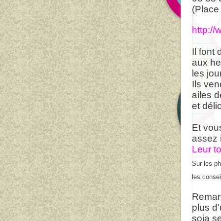
(Place
http:/
Il font
aux he
les jou
Ils ven
ailes 
et déli
Et vou
assez i
Leur t
Sur les ph
les consei
Remarq
plus d
soja s