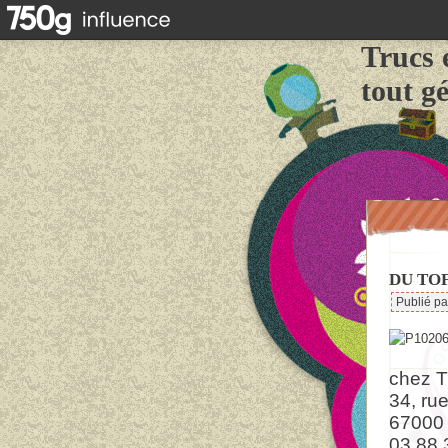
Trucs 
tout g
DU TOF
Publié p
chez 
34, ru
67000 
03 88 