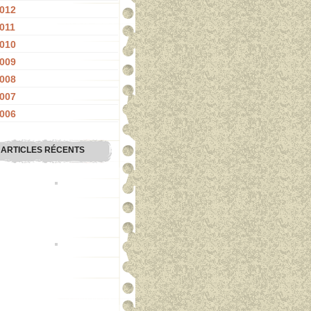
012
011
010
009
008
007
006
ARTICLES RÉCENTS