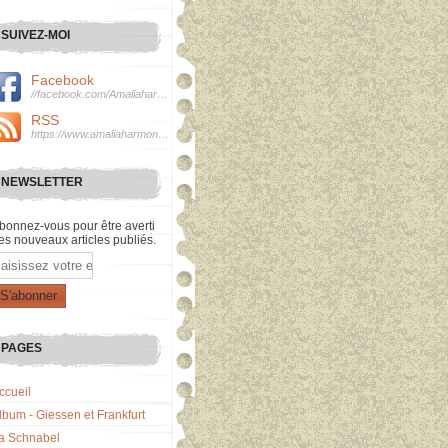
SUIVEZ-MOI
Facebook
//facebook.com/Amaliaharmonie
RSS
https://www.amaliaharmonie.fr/rss
NEWSLETTER
bonnez-vous pour être averti
es nouveaux articles publiés.
mail
PAGES
ccueil
lbum - Giessen et Frankfurt
a Schnabel