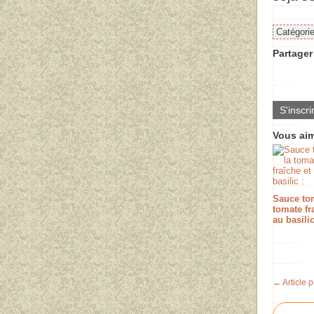
Catégori
Partager 
S'inscri
Vous aim
Sauce tom
tomate fr
au basilic
← Article 