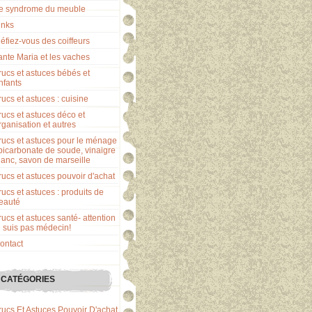
e syndrome du meuble
inks
éfiez-vous des coiffeurs
ante Maria et les vaches
rucs et astuces bébés et
nfants
rucs et astuces : cuisine
rucs et astuces déco et
rganisation et autres
rucs et astuces pour le ménage
 bicarbonate de soude, vinaigre
lanc, savon de marseille
rucs et astuces pouvoir d'achat
rucs et astuces : produits de
eauté
rucs et astuces santé- attention
e suis pas médecin!
ontact
CATÉGORIES
rucs Et Astuces Pouvoir D'achat