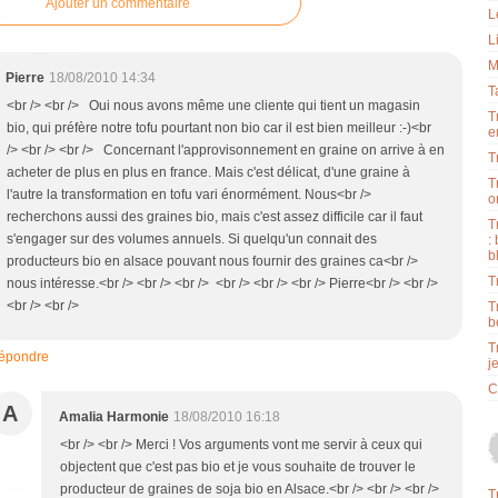
Ajouter un commentaire
L
L
M
Pierre
18/08/2010 14:34
T
<br /> <br /> Oui nous avons même une cliente qui tient un magasin
T
bio, qui préfère notre tofu pourtant non bio car il est bien meilleur :-)<br
e
/> <br /> <br /> Concernant l'approvisonnement en graine on arrive à en
T
acheter de plus en plus en france. Mais c'est délicat, d'une graine à
T
l'autre la transformation en tofu vari énormément. Nous<br />
o
recherchons aussi des graines bio, mais c'est assez difficile car il faut
T
s'engager sur des volumes annuels. Si quelqu'un connait des
:
b
producteurs bio en alsace pouvant nous fournir des graines ca<br />
T
nous intéresse.<br /> <br /> <br /> <br /> <br /> <br /> Pierre<br /> <br />
<br /> <br />
T
b
T
épondre
j
C
A
Amalia Harmonie
18/08/2010 16:18
<br /> <br /> Merci ! Vos arguments vont me servir à ceux qui
objectent que c'est pas bio et je vous souhaite de trouver le
producteur de graines de soja bio en Alsace.<br /> <br /> <br />
T