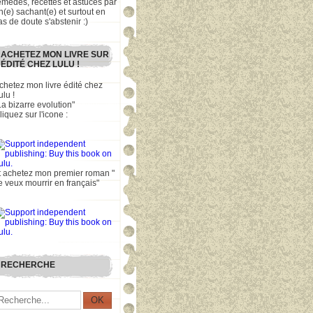
emèdes, recettes et astuces par
n(e) sachant(e) et surtout en
as de doute s'abstenir :)
ACHETEZ MON LIVRE SUR
ÉDITÉ CHEZ LULU !
chetez mon livre édité chez
ulu !
La bizarre evolution"
liquez sur l'icone :
t achetez mon premier roman "
e veux mourrir en français"
RECHERCHE