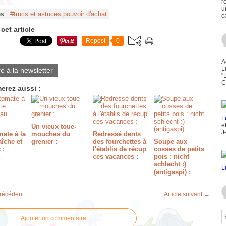
r
u
es :
#trucs et astuces pouvoir d'achat
c
cet article
Repost
0
A
L
re à la newsletter
"
C
erez aussi :
e
Un vieux toue-
J
ate à la
mouches du
Redressé dents
aîche et
grenier :
des fourchettes à
Soupe aux
 :
l'établis de récup
cosses de petits
ces vacances :
pois : nicht
schlecht :)
(antigaspi) :
précédent
Article suivant →
Ajouter un commentaire