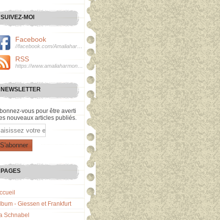
SUIVEZ-MOI
Facebook
//facebook.com/Amaliaharmonie
RSS
https://www.amaliaharmonie.fr/rss
NEWSLETTER
bonnez-vous pour être averti
es nouveaux articles publiés.
mail
PAGES
ccueil
lbum - Giessen et Frankfurt
a Schnabel