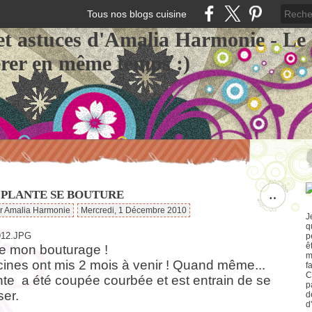
Tous nos blogs cuisine
et astuces d'Amalia Harmonie - Le
érer en même temps :)
 PLANTE SE BOUTURE
…
ar Amalia Harmonie
Mercredi, 1 Décembre 2010
J
q
p
ê
de mon bouturage !
m
cines ont mis 2 mois à venir ! Quand même...
f
C
nte a été coupée courbée et est entrain de se
p
ser.
d
d