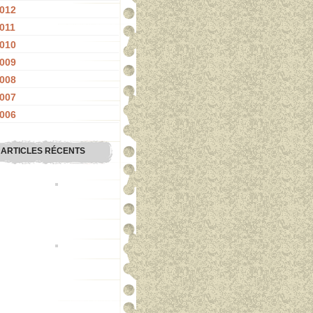
012
011
010
009
008
007
006
ARTICLES RÉCENTS