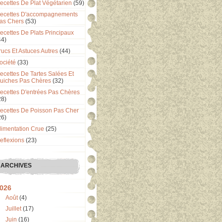
ecettes De Plat Végétarien
(59)
ecettes D'accompagnements
as Chers
(53)
ecettes De Plats Principaux
44)
rucs Et Astuces Autres
(44)
ociété
(33)
ecettes De Tartes Salées Et
uiches Pas Chères
(32)
ecettes D'entrées Pas Chères
28)
ecettes De Poisson Pas Cher
26)
limentation Crue
(25)
eflexions
(23)
ARCHIVES
026
Août
(4)
Juillet
(17)
Juin
(16)