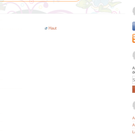
Haut
A
d
E
A
A
L