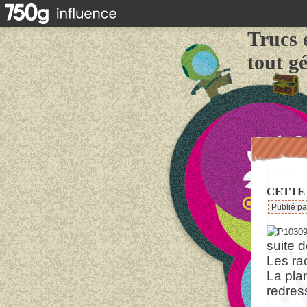
Trucs 
tout g
CETTE
Publié p
suite 
Les ra
La pla
redres