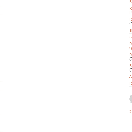
R
R
P
R
(
T
S
R
Q
R
(
R
(
A
R
2