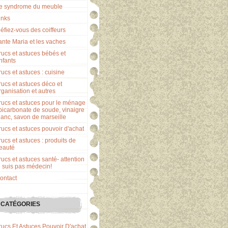
e syndrome du meuble
inks
éfiez-vous des coiffeurs
ante Maria et les vaches
rucs et astuces bébés et
nfants
rucs et astuces : cuisine
rucs et astuces déco et
rganisation et autres
rucs et astuces pour le ménage
 bicarbonate de soude, vinaigre
lanc, savon de marseille
rucs et astuces pouvoir d'achat
rucs et astuces : produits de
eauté
rucs et astuces santé- attention
e suis pas médecin!
ontact
CATÉGORIES
rucs Et Astuces Pouvoir D'achat