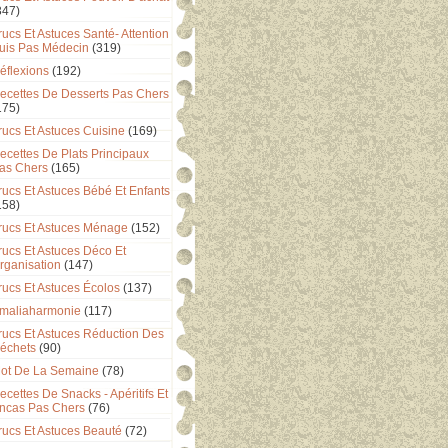
347)
rucs Et Astuces Santé- Attention
uis Pas Médecin
(319)
éflexions
(192)
ecettes De Desserts Pas Chers
175)
rucs Et Astuces Cuisine
(169)
ecettes De Plats Principaux
as Chers
(165)
rucs Et Astuces Bébé Et Enfants
158)
rucs Et Astuces Ménage
(152)
rucs Et Astuces Déco Et
rganisation
(147)
rucs Et Astuces Écolos
(137)
maliaharmonie
(117)
rucs Et Astuces Réduction Des
échets
(90)
ot De La Semaine
(78)
ecettes De Snacks - Apéritifs Et
ncas Pas Chers
(76)
rucs Et Astuces Beauté
(72)