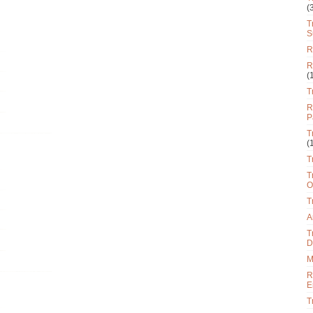
(
T
S
R
R
(
T
R
P
T
(
T
T
O
T
A
T
D
M
R
E
T