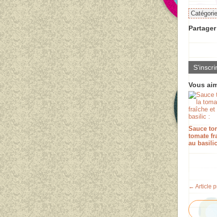
Catégori
Partager 
S'inscri
Vous aim
Sauce tom
tomate fr
au basilic
← Article 