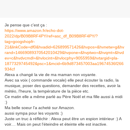
Je pense que c'est ça :
https://www.amazon.fr/echo-dot-
2022/dp/B09B8RF4PY/ref=asc_df_B09B8RF4PY/?
tag=googshopfr-
21&linkCode=df0&hvadid=626899571426&hvpos=&hvnetw=g&hv
rand=14669089370542010429&hvpone=&hvptwo=&hvqmt=&hvd
ev=c&hvdvcmdl=&hvlocint=&hvlocphy=9055959&hvtargid=pla-
1877329745492&psc=1&mcid=6b9d873457003aa19674536f266
934cf
Alexa a changé la vie de ma maman non voyante.
Avec sa voix ( commande vocale) elle peut écouter la radio, la
musique, poser des questions, demander des recettes, avoir la
météo, l'heure, la température de la pièce etc.
Ce matin elle a même parlé au Père Noël et ma fille aussi à midi
:)
Ma belle soeur l'a acheté sur Amazon.
aussi sympa pour les voyants :)
Juste un truc à réfléchir : Alexa peut être un espion intérieur :) A
voir.... Mais on peut l'éteindre et éteinte elle est inactive.