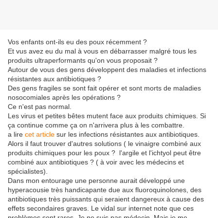
Vos enfants ont-ils eu des poux récemment ?
Et vus avez eu du mal à vous en débarrasser malgré tous les
produits ultraperformants qu'on vous proposait ?
Autour de vous des gens développent des maladies et infections
résistantes aux antibiotiques ?
Des gens fragiles se sont fait opérer et sont morts de maladies
nosocomiales après les opérations ?
Ce n'est pas normal.
Les virus et petites bêtes mutent face aux produits chimiques. Si
ça continue comme ça on n'arrivera plus à les combattre.
a lire
cet article
sur les infections résistantes aux antibiotiques.
Alors il faut trouver d'autres solutions ( le vinaigre combiné aux
produits chimiques pour les poux ? l'argile et l'ichtyol peut être
combiné aux antibiotiques ? ( à voir avec les médecins et
spécialistes).
Dans mon entourage une personne aurait développé une
hyperacousie très handicapante due aux fluoroquinolones, des
antibiotiques très puissants qui seraient dangereux à cause des
effets secondaires graves. Le vidal sur internet note que ces
problèmes sont rares. Je ne suis pas médecin. Mais je me