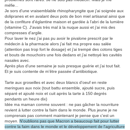
méfie...
Je sors d'une vraisemblable rhinopharyngite que j'ai soignée aux
dolipranes et en avalant deux pots de bon miel artisanal ainsi que
de la confiture d'églantine maison et gardée à l'abri de la lumière
(vitamine C). J'avais très mal à la nuque aussi et j'ai mis des
compresses d'argile.
Pour laver le nez j'ai pas pu avoir le pivalone prescrit par le
médecin à la pharmacie alors j'ai fait ma propre eau salée
(attention pas trop fort le dosage) et j'ai trempé des cotons tiges
et bouts de mouchoirs une fois dedans et j'ai nettoyé les cavités
nasales avec.
Après plus d'une semaine je suis presque guérie et j'ai tout fait.
Et je suis contente de m'être passée d'antibiotique.
Tarte aux groseilles et avec deux blancs d'oeuf en reste
meringues aux noix (tout battu ensemble, ajouté sucre, puis
séparé et ajouté noix et cuit après la tarte à 150 degrés
pendants un heure dix)
Idée ma maman comme souvent : ne pas gâcher la nourriture
revient à lutter contre la faim dans le monde. Plus jeune je ne
comprenais pas comment maintenant je pense que c'est un
moyen.
N'oublions pas que Macron a beaucoup fait pour lutter
contre la faim dans le monde et le développement de l'agriculture