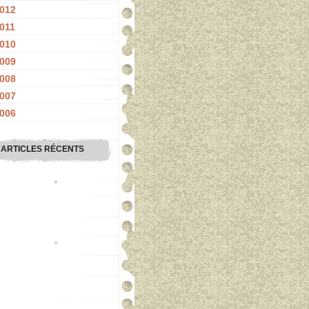
012
011
010
009
008
007
006
ARTICLES RÉCENTS