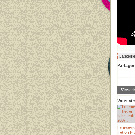
Catégori
Partager 
S'inscri
Vous aim
Le transp
fret en F