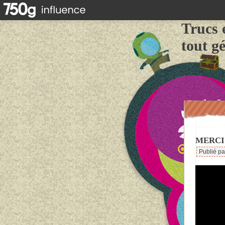
Trucs 
tout g
MERCI 
Publié p