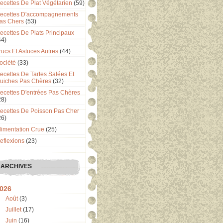
ecettes De Plat Végétarien
(59)
ecettes D'accompagnements
as Chers
(53)
ecettes De Plats Principaux
44)
rucs Et Astuces Autres
(44)
ociété
(33)
ecettes De Tartes Salées Et
uiches Pas Chères
(32)
ecettes D'entrées Pas Chères
28)
ecettes De Poisson Pas Cher
26)
limentation Crue
(25)
eflexions
(23)
ARCHIVES
026
Août
(3)
Juillet
(17)
Juin
(16)