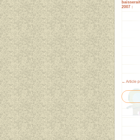
baisserai
2007 :
← Article 