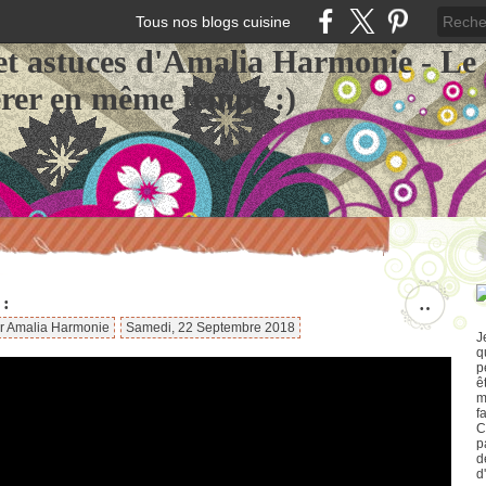
Tous nos blogs cuisine
et astuces d'Amalia Harmonie - Le
érer en même temps :)
:
…
ar Amalia Harmonie
Samedi, 22 Septembre 2018
J
q
p
ê
m
f
C
p
d
d