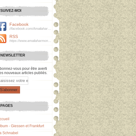
SUIVEZ-MOI
Facebook
//facebook.com/Amaliaharmonie
RSS
https://www.amaliaharmonie.fr/rss
NEWSLETTER
bonnez-vous pour être averti
es nouveaux articles publiés.
mail
PAGES
ccueil
lbum - Giessen et Frankfurt
a Schnabel