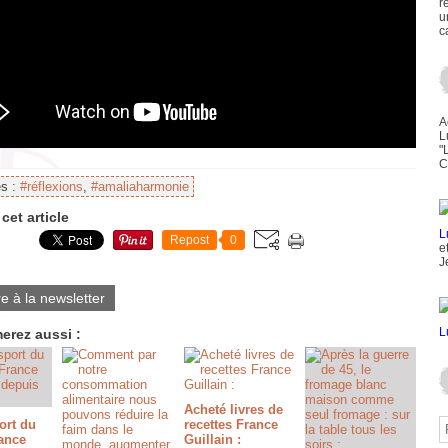
r
u
c
A
L
"
C
es :
#réflexions
,
#amaliaharmonie
cet article
Repost
0
e
J
re à la newsletter
erez aussi :
Acheté livres de
ort du
recettes France
rance
Guillain :