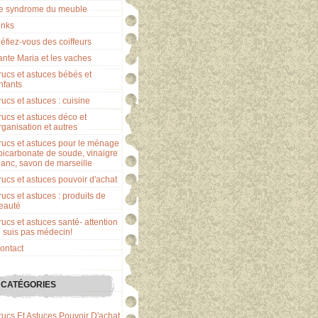
e syndrome du meuble
inks
éfiez-vous des coiffeurs
ante Maria et les vaches
rucs et astuces bébés et
nfants
rucs et astuces : cuisine
rucs et astuces déco et
rganisation et autres
rucs et astuces pour le ménage
 bicarbonate de soude, vinaigre
lanc, savon de marseille
rucs et astuces pouvoir d'achat
rucs et astuces : produits de
eauté
rucs et astuces santé- attention
e suis pas médecin!
ontact
CATÉGORIES
rucs Et Astuces Pouvoir D'achat