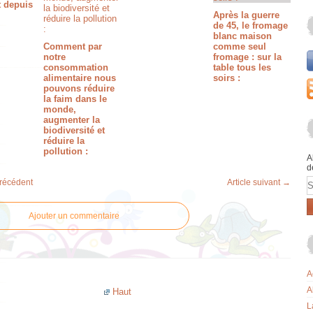
t depuis
Après la guerre
de 45, le fromage
blanc maison
Comment par
comme seul
notre
fromage : sur la
consommation
table tous les
alimentaire nous
soirs :
pouvons réduire
la faim dans le
monde,
augmenter la
biodiversité et
réduire la
pollution :
A
d
E
précédent
Article suivant →
Ajouter un commentaire
A
A
Haut
L