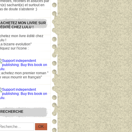
emèdes, recettes et astuces par
n(e) sachant(e) et surtout en
as de doute s'abstenir :)
ACHETEZ MON LIVRE SUR
ÉDITÉ CHEZ LULU !
chetez mon livre édité chez
ulu !
La bizarre evolution"
liquez sur l'icone :
t achetez mon premier roman "
e veux mourrir en français"
RECHERCHE