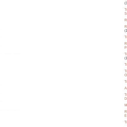
(
T
S
R
R
(
T
R
P
T
(
T
T
O
T
A
T
D
M
R
E
T