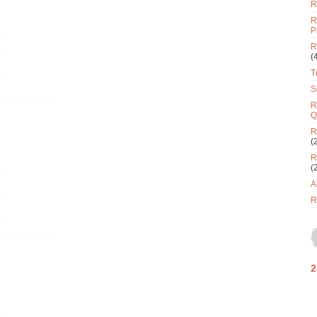
R
R
P
R
(
T
S
R
Q
R
(
R
(
A
R
2