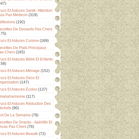
347)
rucs Et Astuces Santé- Attention
uis Pas Médecin
(319)
éflexions
(192)
ecettes De Desserts Pas Chers
175)
rucs Et Astuces Cuisine
(169)
ecettes De Plats Principaux
as Chers
(165)
rucs Et Astuces Bébé Et Enfants
158)
rucs Et Astuces Ménage
(152)
rucs Et Astuces Déco Et
rganisation
(147)
rucs Et Astuces Écolos
(137)
maliaharmonie
(117)
rucs Et Astuces Réduction Des
échets
(90)
ot De La Semaine
(78)
ecettes De Snacks - Apéritifs Et
ncas Pas Chers
(76)
rucs Et Astuces Beauté
(72)