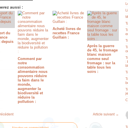
L
erez aussi :
L
M
T
Acheté livres de
T
ort du
recettes France
e
rance
Guillain :
T
t depuis
Après la guerre
T
de 45, le fromage
o
blanc maison
T
Comment par
comme seul
:
notre
fromage : sur la
b
consommation
table tous les
alimentaire nous
soirs :
T
pouvons réduire
T
la faim dans le
b
monde,
augmenter la
T
biodiversité et
j
réduire la
C
pollution :
précédent
Article suivant →
T