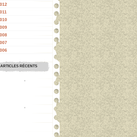
012
011
010
009
008
007
006
ARTICLES RÉCENTS