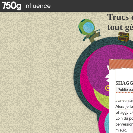
Trucs 
tout g
SHAGG
Publié p
J'ai vu s
Alors je f
Shaggy c'é
Loin du po
perversion
mieux.