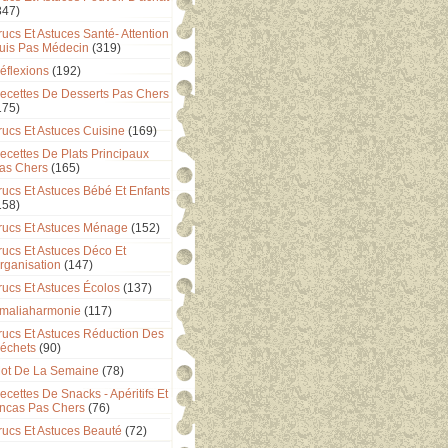
347)
rucs Et Astuces Santé- Attention
uis Pas Médecin
(319)
éflexions
(192)
ecettes De Desserts Pas Chers
175)
rucs Et Astuces Cuisine
(169)
ecettes De Plats Principaux
as Chers
(165)
rucs Et Astuces Bébé Et Enfants
158)
rucs Et Astuces Ménage
(152)
rucs Et Astuces Déco Et
rganisation
(147)
rucs Et Astuces Écolos
(137)
maliaharmonie
(117)
rucs Et Astuces Réduction Des
échets
(90)
ot De La Semaine
(78)
ecettes De Snacks - Apéritifs Et
ncas Pas Chers
(76)
rucs Et Astuces Beauté
(72)