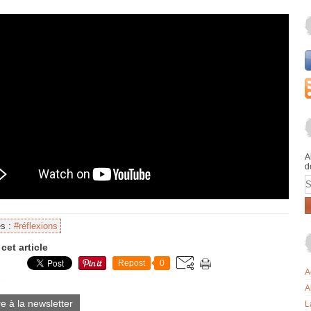
A
d
E
es :
#réflexions
cet article
Repost
0
A
A
re à la newsletter
L