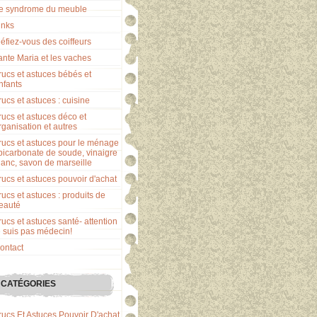
e syndrome du meuble
inks
éfiez-vous des coiffeurs
ante Maria et les vaches
rucs et astuces bébés et
nfants
rucs et astuces : cuisine
rucs et astuces déco et
rganisation et autres
rucs et astuces pour le ménage
 bicarbonate de soude, vinaigre
lanc, savon de marseille
rucs et astuces pouvoir d'achat
rucs et astuces : produits de
eauté
rucs et astuces santé- attention
e suis pas médecin!
ontact
CATÉGORIES
rucs Et Astuces Pouvoir D'achat