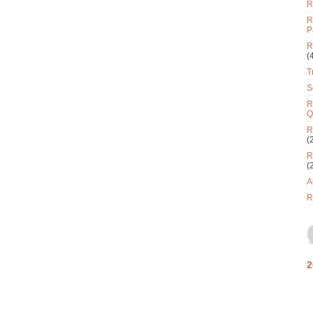
R
R
P
R
(
T
S
R
Q
R
(
R
(
A
R
2