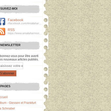
SUIVEZ-MOI
Facebook
//facebook.com/Amaliaharmonie
RSS
https://www.amaliaharmonie.fr/rss
NEWSLETTER
bonnez-vous pour être averti
es nouveaux articles publiés.
mail
PAGES
ccueil
lbum - Giessen et Frankfurt
a Schnabel