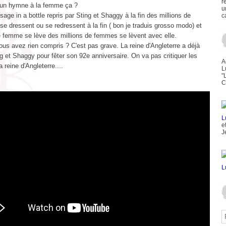
r
 un hymne à la femme ça ?
u
ge in a bottle repris par Sting et Shaggy à la fin des millions de
c
 se dressent ou se redressent à la fin ( bon je traduis grosso modo) et
 femme se lève des millions de femmes se lèvent avec elle.
us avez rien compris ? C'est pas grave. La reine d'Angleterre a déjà
ng et Shaggy pour fêter son 92e anniversaire. On va pas critiquer les
A
a reine d'Angleterre....
L
"
C
e
J