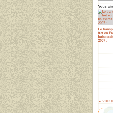
Vous aim
Le transp
fret en F
baisserai
2007 :
← Article 