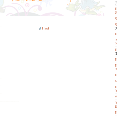
Ajouter un commentaire
(
T
S
R
R
(
Haut
T
R
P
T
(
T
T
O
T
A
T
D
M
R
E
T