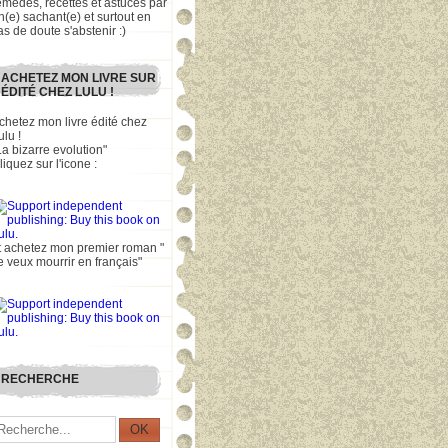
emèdes, recettes et astuces par
n(e) sachant(e) et surtout en
as de doute s'abstenir :)
ACHETEZ MON LIVRE SUR
ÉDITÉ CHEZ LULU !
chetez mon livre édité chez
ulu !
La bizarre evolution"
liquez sur l'icone :
t achetez mon premier roman "
e veux mourrir en français"
RECHERCHE