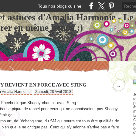
Tous nos blogs cuisine
et astuces d'Amalia Harmonie - Le
érer en même temps :)
Y REVIENT EN FORCE AVEC STING
…
ar Amalia Harmonie
Samedi, 28 Avril 2018
J
q
ur Facebook que Shaggy chantait avec Sting.
p
ê
ais une piqure de rappel pour ceux qui ne connaissaient pas Shaggy.
m
tait ça :
f
C
rno art, de l'échangisme, du SM qui pourraient tous être qualifiés de
p
 bien que je ne critique pas. Ceux qui s'y adonne n'arrive pas à faire
d
d