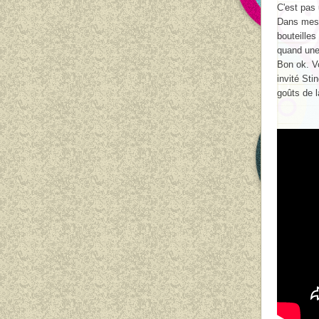
C'est pas
Dans messa
bouteilles
quand une
Bon ok. Vo
invité Sti
goûts de l