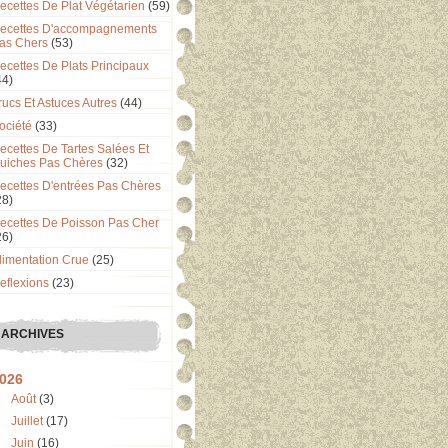
ecettes De Plat Végétarien
(59)
ecettes D'accompagnements
as Chers
(53)
ecettes De Plats Principaux
44)
rucs Et Astuces Autres
(44)
ociété
(33)
ecettes De Tartes Salées Et
uiches Pas Chères
(32)
ecettes D'entrées Pas Chères
28)
ecettes De Poisson Pas Cher
26)
limentation Crue
(25)
eflexions
(23)
ARCHIVES
026
Août
(3)
Juillet
(17)
Juin
(16)