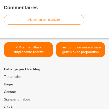
Commentaires
Ajouter un commentaire
< Pite me hitha -
Très bon pain maison sans
surprenante recette
gluten avec préparation
kosovare sans gluten avec
express mon fournil >
orties
Hébergé par Overblog
Top articles
Pages
Contact
Signaler un abus
C.G.U.