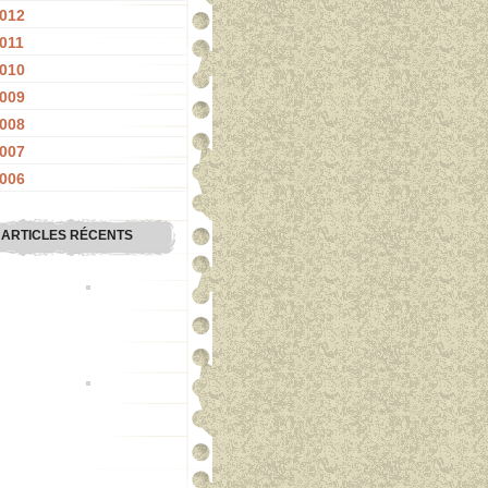
012
011
010
009
008
007
006
ARTICLES RÉCENTS