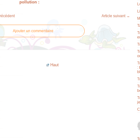
pollution :
L
L
précédent
Article suivant →
M
T
Ajouter un commentaire
T
e
T
T
o
T
Haut
:
b
T
T
b
T
j
C
T