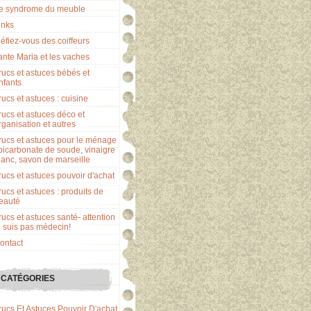
e syndrome du meuble
inks
éfiez-vous des coiffeurs
ante Maria et les vaches
rucs et astuces bébés et
nfants
rucs et astuces : cuisine
rucs et astuces déco et
rganisation et autres
rucs et astuces pour le ménage
 bicarbonate de soude, vinaigre
lanc, savon de marseille
rucs et astuces pouvoir d'achat
rucs et astuces : produits de
eauté
rucs et astuces santé- attention
e suis pas médecin!
ontact
CATÉGORIES
rucs Et Astuces Pouvoir D'achat