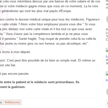
r
car cela vous retombera dessus par une baisse de votre salaire et de vos
u
me si votre médecin gagne mieux que vous en ce moment). La loi vise
c
s généralistes qui sont les plus mal payés d'Europe.
ssi contre le dossier médical unique pour tous les médecins. Figurera-t-
re carte vitale ? Alors votre futur employeur pourra vous dire " Si vous
e pris donnez moi votre carte vitale et il lira tout ce que vous avez.
A
L
dira " Vous n'avez pas la compétence lambda et je ne peux vous
"
t il pensera " Santé fragile. Trop risqué de prendre celui-là ou celle-là.
C
lus jeune ou moins gros ou non fumeur, ou pas alcoolique, etc".
is écrire à mon député.
e
ussi. C'est peut être possible de lui faire un simple mail. Et même un
J
est vite fait.
est pas encore passée.
ts entre le patient et le médecin sont primordiaux. Ils
nent la guérison.
es :
#réflexions