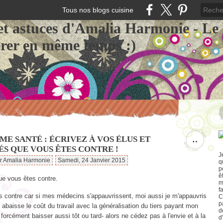
Tous nos blogs cuisine
et astuces d'Amalia Harmonie - Le
érer en même temps :)
E SANTÉ : ÉCRIVEZ À VOS ÉLUS ET
…
ÉS QUE VOUS ÊTES CONTRE !
J
ar Amalia Harmonie
Samedi, 24 Janvier 2015
q
p
ê
ue vous êtes contre.
m
f
is contre car si mes médecins s'appauvrissent, moi aussi je m'appauvris
C
p
n abaisse le coût du travail avec la généralisation du tiers payant mon
d
 forcément baisser aussi tôt ou tard- alors ne cédez pas à l'envie et à la
d