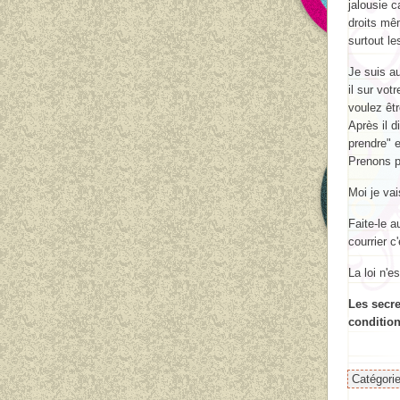
jalousie 
droits mê
surtout le
Je suis au
il sur vot
voulez êtr
Après il 
prendre" e
Prenons p
Moi je va
Faite-le a
courrier c'
La loi n'
Les secre
condition
Catégori