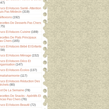
347)
rucs Et Astuces Santé- Attention
uis Pas Médecin
(319)
éflexions
(192)
ecettes De Desserts Pas Chers
175)
rucs Et Astuces Cuisine
(169)
ecettes De Plats Principaux
as Chers
(165)
rucs Et Astuces Bébé Et Enfants
158)
rucs Et Astuces Ménage
(152)
rucs Et Astuces Déco Et
rganisation
(147)
rucs Et Astuces Écolos
(137)
maliaharmonie
(117)
rucs Et Astuces Réduction Des
échets
(90)
ot De La Semaine
(78)
ecettes De Snacks - Apéritifs Et
ncas Pas Chers
(76)
rucs Et Astuces Beauté
(72)