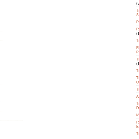
(
T
S
R
R
(
T
R
P
T
(
T
T
O
T
A
T
D
M
R
E
T