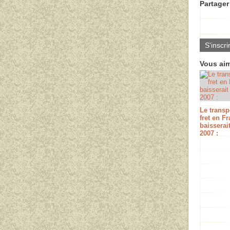
Partager 
S'inscri
Vous aim
Le transp
fret en F
baisserai
2007 :