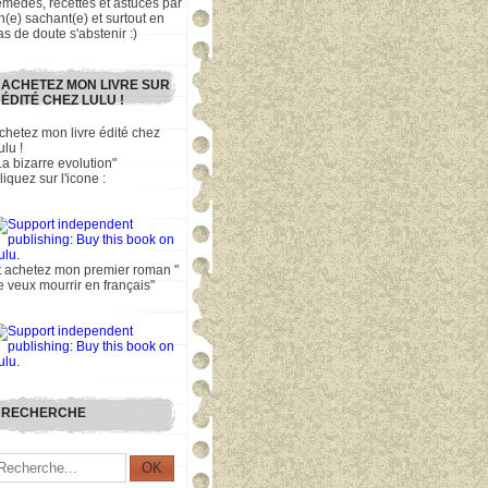
emèdes, recettes et astuces par
n(e) sachant(e) et surtout en
as de doute s'abstenir :)
ACHETEZ MON LIVRE SUR
ÉDITÉ CHEZ LULU !
chetez mon livre édité chez
ulu !
La bizarre evolution"
liquez sur l'icone :
t achetez mon premier roman "
e veux mourrir en français"
RECHERCHE