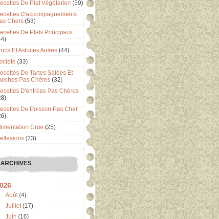
ecettes De Plat Végétarien
(59)
ecettes D'accompagnements
as Chers
(53)
ecettes De Plats Principaux
44)
rucs Et Astuces Autres
(44)
ociété
(33)
ecettes De Tartes Salées Et
uiches Pas Chères
(32)
ecettes D'entrées Pas Chères
28)
ecettes De Poisson Pas Cher
26)
limentation Crue
(25)
eflexions
(23)
ARCHIVES
026
Août
(4)
Juillet
(17)
Juin
(16)