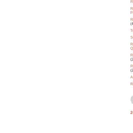
R
R
P
R
(
T
S
R
Q
R
(
R
(
A
R
2