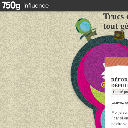
Trucs 
tout g
RÉFORM
DÉPUT
Publié p
Ecrivez q
Moi je su
( car si o
salaire va