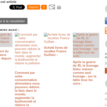
cet article
Repost
0
re à la newsletter
erez aussi :
Acheté livres de
ort du
recettes France
A
rance
Guillain :
d
t depuis
E
Après la guerre
de 45, le fromage
blanc maison
Comment par
comme seul
notre
fromage : sur la
consommation
table tous les
alimentaire nous
soirs :
pouvons réduire
la faim dans le
A
monde,
augmenter la
A
biodiversité et
L
réduire la