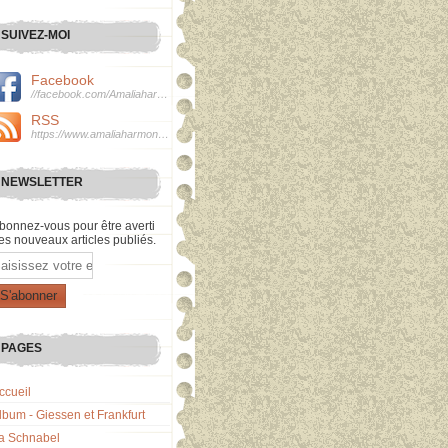
SUIVEZ-MOI
Facebook
//facebook.com/Amaliaharmonie
RSS
https://www.amaliaharmonie.fr/rss
NEWSLETTER
bonnez-vous pour être averti
es nouveaux articles publiés.
mail
PAGES
ccueil
lbum - Giessen et Frankfurt
a Schnabel