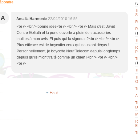
épondre
(
T
S
A
Amalia Harmonie
22/04/2010 16:55
R
<br /> <br /> bonne idée<br /> <br /> <br /> Mais c'est David
R
Contre Goliath et la porte ouverte à plein de tracasseries
(
inutiles à mon avis. Et puis qui la signerait?<br /> <br /> <br />
T
Plus efficace est de boycotter ceux qui nous ont déçus !
R
Personnellement, je boycotte Neuf Telecom depuis longtemps
P
depuis qu'ils m'ont traité comme un chien !<br /> <br /> <br />
T
(
<br />
T
T
O
T
Haut
A
T
D
M
R
E
T