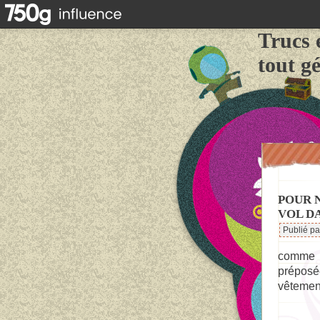
Trucs 
tout g
POUR 
VOL D
Publié p
comme m
préposée
vêtemen