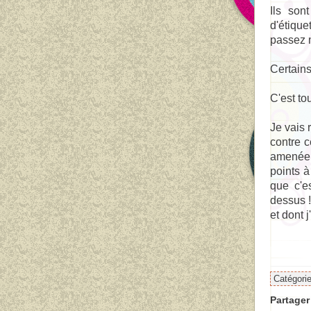
Ils son
d'étique
passez 
Certains
C'est tou
Je vais 
contre c
amenée 
points à
que c'e
dessus !
et dont j
Catégori
Partager 