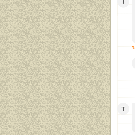
T
R
T