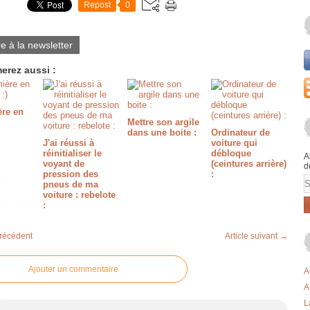
Repost
0
re à la newsletter
erez aussi :
ère en
Mettre son argile
dans une boite :
Ordinateur de
J'ai réussi à
voiture qui
réinitialiser le
débloque
A
voyant de
(ceintures arrière)
d
pression des
:
E
pneus de ma
voiture : rebelote
:
précédent
Article suivant →
Ajouter un commentaire
A
A
L