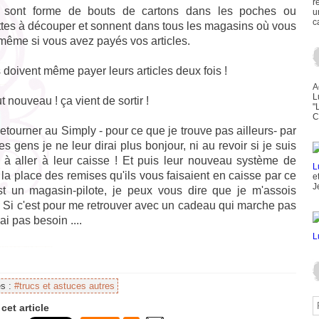
r
t sont forme de bouts de cartons dans les poches ou
u
c
ttes à découper et sonnent dans tous les magasins où vous
même si vous avez payés vos articles.
 doivent même payer leurs articles deux fois !
A
L
t nouveau ! ça vient de sortir !
"
C
retourner au Simply - pour ce que je trouve pas ailleurs- par
es gens je ne leur dirai plus bonjour, ni au revoir si je suis
à aller à leur caisse !
Et puis leur nouveau système de
 la place des remises qu'ils vous faisaient en caisse par ce
e
J
st un magasin-pilote, je peux vous dire que je m'assois
 Si c'est pour me retrouver avec un cadeau qui marche pas
'ai pas besoin ....
es :
#trucs et astuces autres
cet article