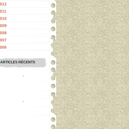
012
011
010
009
008
007
006
ARTICLES RÉCENTS