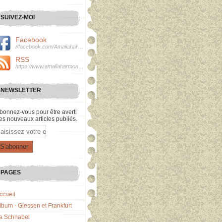
SUIVEZ-MOI
Facebook
//facebook.com/Amaliaharmonie
RSS
https://www.amaliaharmonie.fr/rss
NEWSLETTER
bonnez-vous pour être averti
es nouveaux articles publiés.
mail
PAGES
ccueil
lbum - Giessen et Frankfurt
a Schnabel