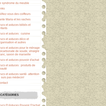
e syndrome du meuble
inks
éfiez-vous des coiffeurs
ante Maria et les vaches
rucs et astuces bébés et
nfants
rucs et astuces : cuisine
rucs et astuces déco et
rganisation et autres
rucs et astuces pour le ménage
 bicarbonate de soude, vinaigre
lanc, savon de marseille
rucs et astuces pouvoir d'achat
rucs et astuces : produits de
eauté
rucs et astuces santé- attention
e suis pas médecin!
ontact
CATÉGORIES
rucs Et Astuces Pouvoir D'achat