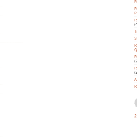
R
R
P
R
(
T
S
R
Q
R
(
R
(
A
R
2