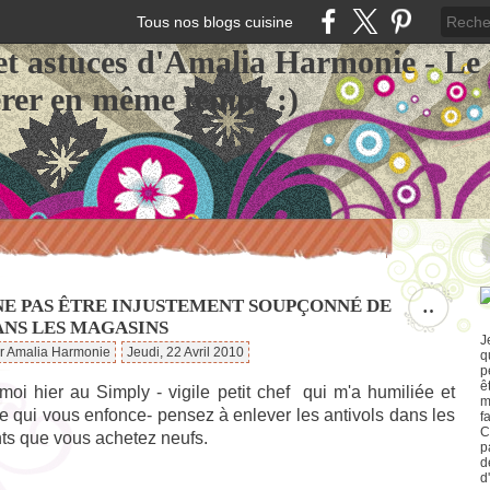
Tous nos blogs cuisine
et astuces d'Amalia Harmonie - Le
érer en même temps :)
NE PAS ÊTRE INJUSTEMENT SOUPÇONNÉ DE
…
ANS LES MAGASINS
J
ar Amalia Harmonie
Jeudi, 22 Avril 2010
q
p
ê
oi hier au Simply - vigile petit chef qui m'a humiliée et
m
 qui vous enfonce- pensez à enlever les antivols dans les
f
C
ts que vous achetez neufs.
p
d
d