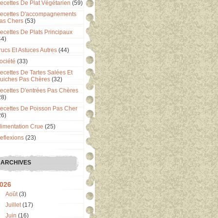
ecettes De Plat Végétarien
(59)
ecettes D'accompagnements
as Chers
(53)
ecettes De Plats Principaux
44)
rucs Et Astuces Autres
(44)
ociété
(33)
ecettes De Tartes Salées Et
uiches Pas Chères
(32)
ecettes D'entrées Pas Chères
28)
ecettes De Poisson Pas Cher
26)
limentation Crue
(25)
eflexions
(23)
ARCHIVES
026
Août
(3)
Juillet
(17)
Juin
(16)