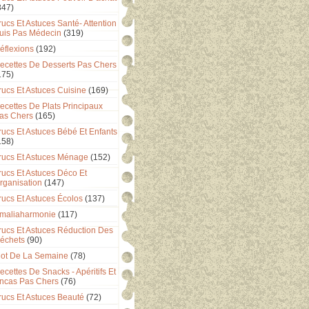
347)
rucs Et Astuces Santé- Attention
uis Pas Médecin
(319)
éflexions
(192)
ecettes De Desserts Pas Chers
175)
rucs Et Astuces Cuisine
(169)
ecettes De Plats Principaux
as Chers
(165)
rucs Et Astuces Bébé Et Enfants
158)
rucs Et Astuces Ménage
(152)
rucs Et Astuces Déco Et
rganisation
(147)
rucs Et Astuces Écolos
(137)
maliaharmonie
(117)
rucs Et Astuces Réduction Des
échets
(90)
ot De La Semaine
(78)
ecettes De Snacks - Apéritifs Et
ncas Pas Chers
(76)
rucs Et Astuces Beauté
(72)