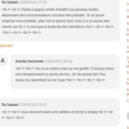
Tai Sabaki
22/04/2010 17:01
L
<br /> <br /> David a gagné contre Goliath! Les grosses boites
L
dépendant des consommateurs ont peur des plaintes. Si un jeune
M
employé vous embete, aller voir le grand chef, celui ci a le soucis des
T
clients car<br /> il veut que la boite tire des bénéfices.<br /> <br /> <br />
T
<br /> <br /> <br /> <br />
e
T
épondre
T
o
T
A
Amalia Harmonie
23/04/2010 06:43
:
b
<br /> <br /> Oui tu as raison mais ça me gonfle. C'est pas dans
T
mon tempérament ce genre de truc. Je l'ai jamais fait. Pas
T
assez de répondant sur le coup !<br /> <br /> <br /> <br />
b
T
j
C
Tai Sabaki
22/04/2010 15:52
<br /> <br /> nous devrions faire une pétition et écrire à simply<br /> <br
/> <br /> <br />
T