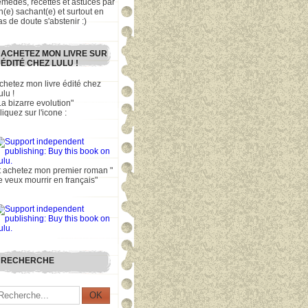
emèdes, recettes et astuces par
n(e) sachant(e) et surtout en
as de doute s'abstenir :)
ACHETEZ MON LIVRE SUR
ÉDITÉ CHEZ LULU !
chetez mon livre édité chez
ulu !
La bizarre evolution"
liquez sur l'icone :
t achetez mon premier roman "
e veux mourrir en français"
RECHERCHE