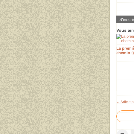
S'inscri
Vous aim
La premi
chemin :)
← Article 