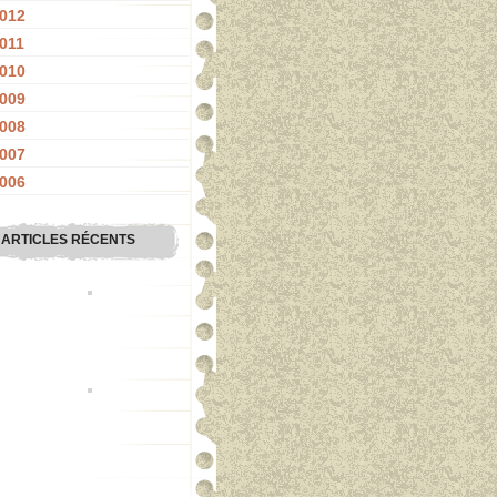
012
011
010
009
008
007
006
ARTICLES RÉCENTS