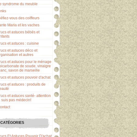
e syndrome du meuble
inks
éfiez-vous des coiffeurs
ante Maria et les vaches
rucs et astuces bébés et
nfants
rucs et astuces : cuisine
rucs et astuces déco et
rganisation et autres
rucs et astuces pour le ménage
 bicarbonate de soude, vinaigre
lanc, savon de marseille
rucs et astuces pouvoir d'achat
rucs et astuces : produits de
eauté
rucs et astuces santé- attention
e suis pas médecin!
ontact
CATÉGORIES
rucs Et Astuces Pouvoir D'achat