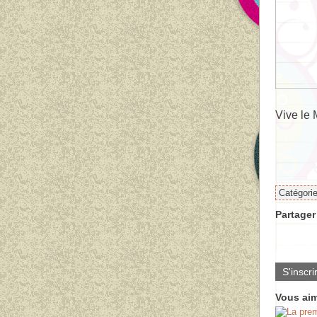
Vive le 
Catégori
Partager 
S'inscri
Vous aim