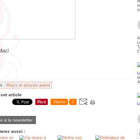
r
u
c
A
L
"
Mac!
C
e
J
es :
#trucs et astuces autres
cet article
Repost
0
re à la newsletter
erez aussi :