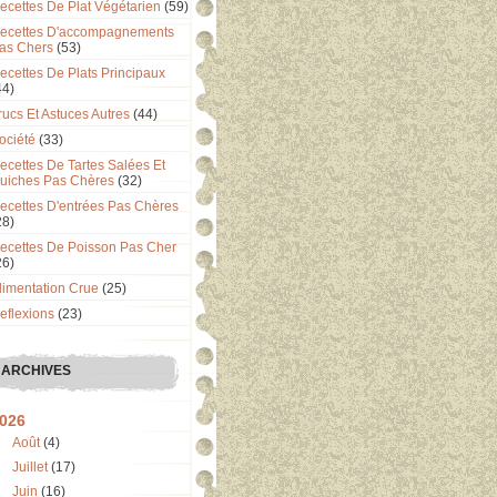
ecettes De Plat Végétarien
(59)
ecettes D'accompagnements
as Chers
(53)
ecettes De Plats Principaux
44)
rucs Et Astuces Autres
(44)
ociété
(33)
ecettes De Tartes Salées Et
uiches Pas Chères
(32)
ecettes D'entrées Pas Chères
28)
ecettes De Poisson Pas Cher
26)
limentation Crue
(25)
eflexions
(23)
ARCHIVES
026
Août
(4)
Juillet
(17)
Juin
(16)