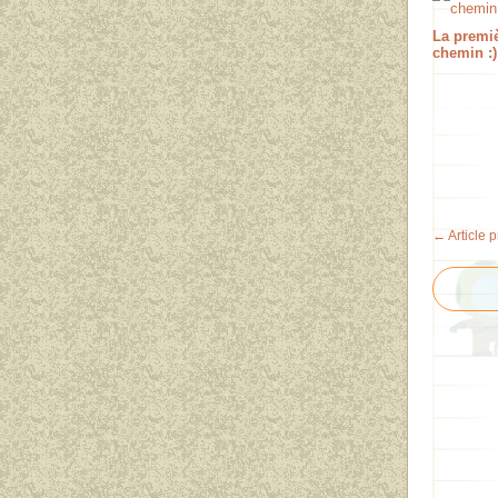
La premi
chemin :)
← Article 