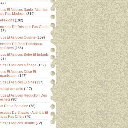
347)
rucs Et Astuces Santé- Attention
uis Pas Médecin
(319)
éflexions
(192)
ecettes De Desserts Pas Chers
175)
rucs Et Astuces Cuisine
(169)
ecettes De Plats Principaux
as Chers
(165)
rucs Et Astuces Bébé Et Enfants
158)
rucs Et Astuces Ménage
(152)
rucs Et Astuces Déco Et
rganisation
(147)
rucs Et Astuces Écolos
(137)
maliaharmonie
(117)
rucs Et Astuces Réduction Des
échets
(90)
ot De La Semaine
(78)
ecettes De Snacks - Apéritifs Et
ncas Pas Chers
(76)
rucs Et Astuces Beauté
(72)