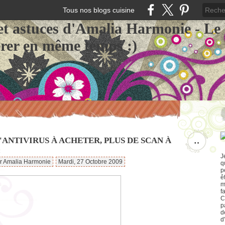
Tous nos blogs cuisine
et astuces d'Amalia Harmonie - Le
érer en même temps :)
'ANTIVIRUS À ACHETER, PLUS DE SCAN À
…
:
J
ar Amalia Harmonie
Mardi, 27 Octobre 2009
q
p
ê
m
f
C
p
d
d