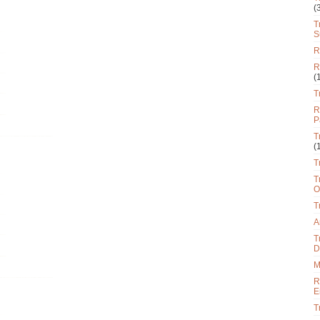
(
T
S
R
R
(
T
R
P
T
(
T
T
O
T
A
T
D
M
R
E
T