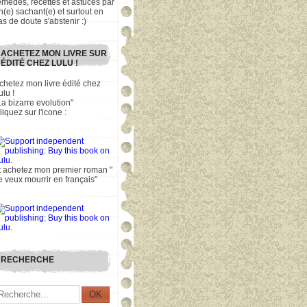
emèdes, recettes et astuces par
n(e) sachant(e) et surtout en
as de doute s'abstenir :)
ACHETEZ MON LIVRE SUR
ÉDITÉ CHEZ LULU !
chetez mon livre édité chez
ulu !
La bizarre evolution"
liquez sur l'icone :
t achetez mon premier roman "
e veux mourrir en français"
RECHERCHE