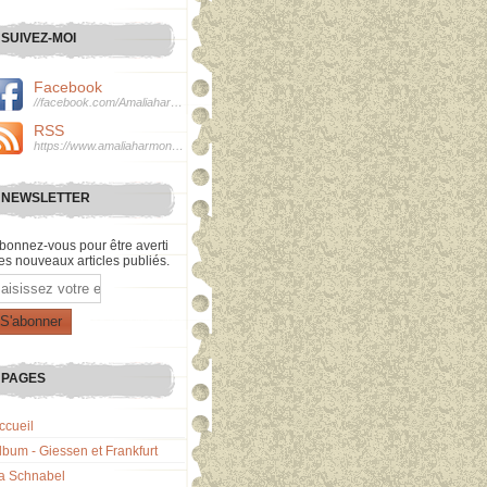
SUIVEZ-MOI
Facebook
//facebook.com/Amaliaharmonie
RSS
https://www.amaliaharmonie.fr/rss
NEWSLETTER
bonnez-vous pour être averti
es nouveaux articles publiés.
mail
PAGES
ccueil
lbum - Giessen et Frankfurt
a Schnabel