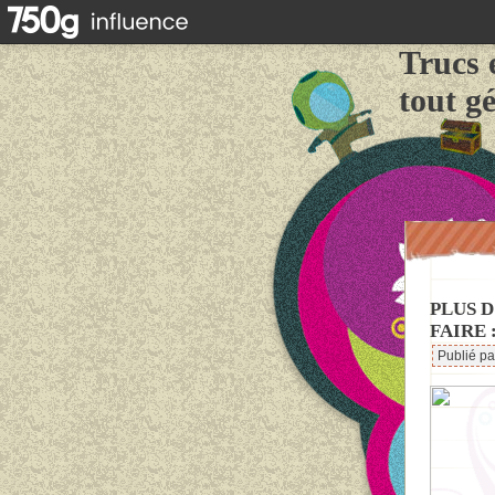
Trucs 
tout g
PLUS D
FAIRE 
Publié p