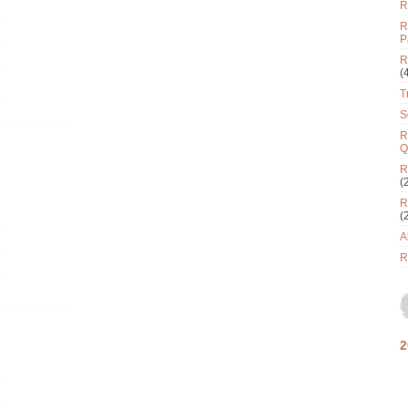
R
R
P
R
(
T
S
R
Q
R
(
R
(
A
R
2