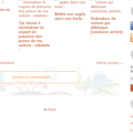
ère en
Mettre son argile
dans une boite :
Ordinateur de
J'ai réussi à
voiture qui
réinitialiser le
débloque
voyant de
(ceintures arrière)
pression des
:
pneus de ma
voiture : rebelote
:
précédent
Article suivant →
A
d
E
Ajouter un commentaire
Haut
A
A
L