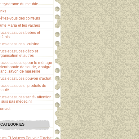
e syndrome du meuble
inks
éfiez-vous des coiffeurs
ante Maria et les vaches
rucs et astuces bébés et
nfants
rucs et astuces : cuisine
rucs et astuces déco et
rganisation et autres
rucs et astuces pour le ménage
 bicarbonate de soude, vinaigre
lanc, savon de marseille
rucs et astuces pouvoir d'achat
rucs et astuces : produits de
eauté
rucs et astuces santé- attention
e suis pas médecin!
ontact
CATÉGORIES
rucs Et Astuces Pouvoir D'achat