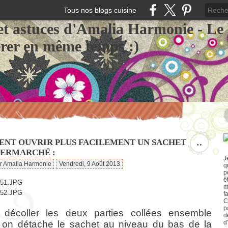
Tous nos blogs cuisine
et astuces d'Amalia Harmonie - Le
érer en même temps :)
NT OUVRIR PLUS FACILEMENT UN SACHET
…
PERMARCHÉ :
J
ar Amalia Harmonie
Vendredi, 9 Août 2013
q
p
ê
m
f
C
p
t décoller les deux parties collées ensemble
d
on détache le sachet au niveau du bas de la
d