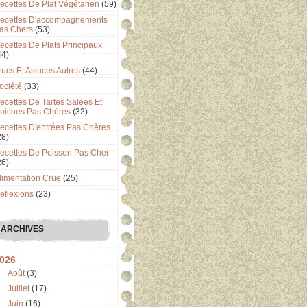
ecettes De Plat Végétarien
(59)
ecettes D'accompagnements
as Chers
(53)
ecettes De Plats Principaux
44)
rucs Et Astuces Autres
(44)
ociété
(33)
ecettes De Tartes Salées Et
uiches Pas Chères
(32)
ecettes D'entrées Pas Chères
28)
ecettes De Poisson Pas Cher
26)
limentation Crue
(25)
eflexions
(23)
ARCHIVES
026
Août
(3)
Juillet
(17)
Juin
(16)