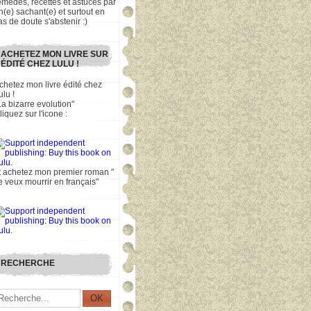
emèdes, recettes et astuces par
n(e) sachant(e) et surtout en
as de doute s'abstenir :)
ACHETEZ MON LIVRE SUR
ÉDITÉ CHEZ LULU !
chetez mon livre édité chez
ulu !
La bizarre evolution"
liquez sur l'icone :
t achetez mon premier roman "
e veux mourrir en français"
RECHERCHE