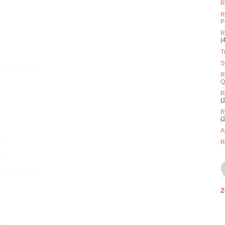
R
R
P
R
(
T
S
R
Q
R
(
R
(
A
R
2