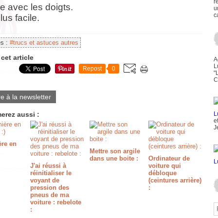
r
e avec les doigts.
u
c
lus facile.
es :
#trucs et astuces autres
cet article
A
L
Repost
0
"
C
re à la newsletter
erez aussi :
e
J
ère en
Mettre son argile
dans une boite :
Ordinateur de
J'ai réussi à
voiture qui
réinitialiser le
débloque
voyant de
(ceintures arrière)
pression des
:
pneus de ma
voiture : rebelote
: