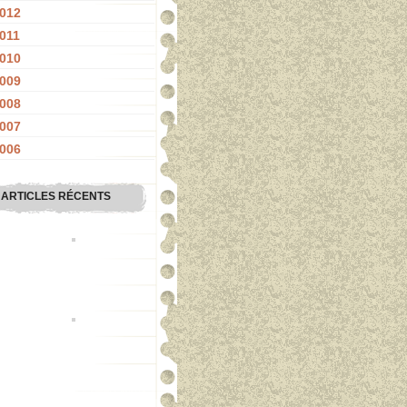
012
011
010
009
008
007
006
ARTICLES RÉCENTS