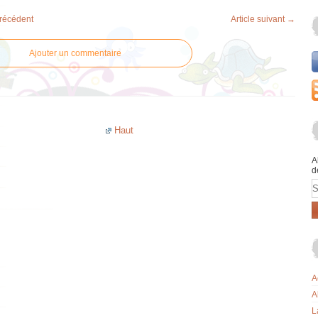
précédent
Article suivant →
Ajouter un commentaire
Haut
A
d
E
A
A
L