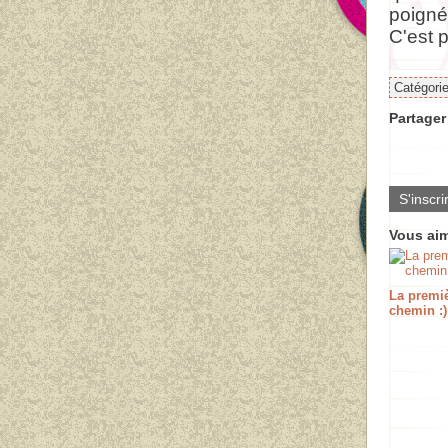
poigné
C'est p
Catégori
Partager 
S'inscri
Vous aim
La premi
chemin :)