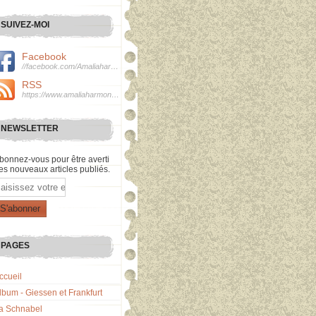
SUIVEZ-MOI
Facebook
//facebook.com/Amaliaharmonie
RSS
https://www.amaliaharmonie.fr/rss
NEWSLETTER
bonnez-vous pour être averti
es nouveaux articles publiés.
mail
PAGES
ccueil
lbum - Giessen et Frankfurt
a Schnabel