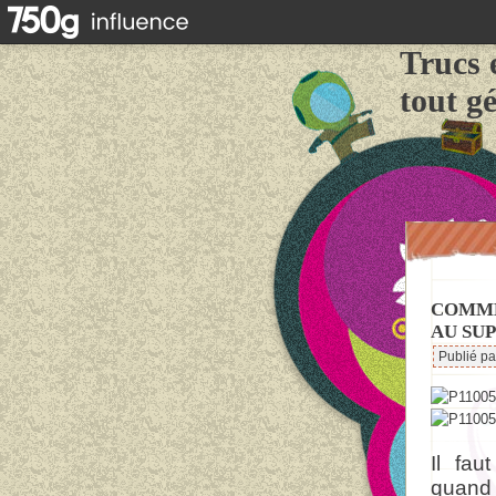
Trucs 
tout g
COMME
AU SU
Publié p
Il fau
quand 