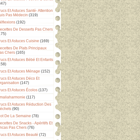
347)
rucs Et Astuces Santé- Attention
uis Pas Médecin
(319)
éflexions
(192)
ecettes De Desserts Pas Chers
175)
rucs Et Astuces Cuisine
(169)
ecettes De Plats Principaux
as Chers
(165)
rucs Et Astuces Bébé Et Enfants
158)
rucs Et Astuces Ménage
(152)
rucs Et Astuces Déco Et
rganisation
(147)
rucs Et Astuces Écolos
(137)
maliaharmonie
(117)
rucs Et Astuces Réduction Des
échets
(90)
ot De La Semaine
(78)
ecettes De Snacks - Apéritifs Et
ncas Pas Chers
(76)
rucs Et Astuces Beauté
(72)