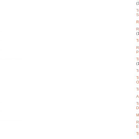
(
T
S
R
R
(
T
R
P
T
(
T
T
O
T
A
T
D
M
R
E
T