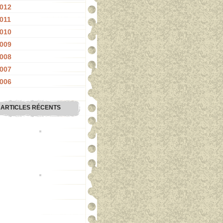
012
011
010
009
008
007
006
ARTICLES RÉCENTS