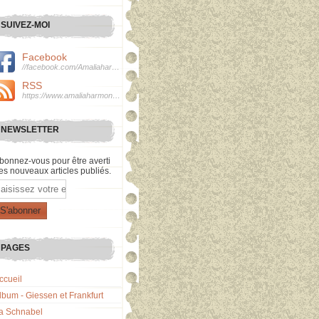
SUIVEZ-MOI
Facebook
//facebook.com/Amaliaharmonie
RSS
https://www.amaliaharmonie.fr/rss
NEWSLETTER
bonnez-vous pour être averti
es nouveaux articles publiés.
mail
PAGES
ccueil
lbum - Giessen et Frankfurt
a Schnabel