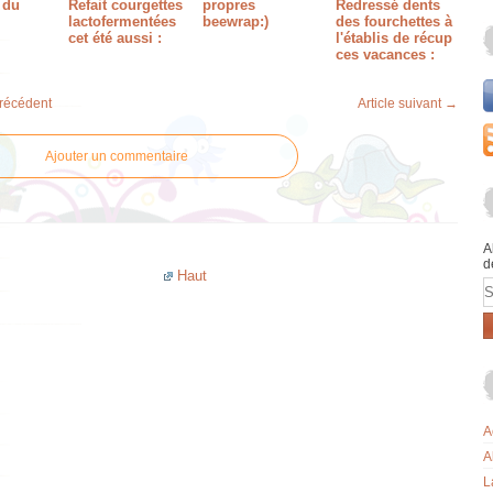
 du
Refait courgettes
propres
Redressé dents
lactofermentées
beewrap:)
des fourchettes à
cet été aussi :
l'établis de récup
ces vacances :
précédent
Article suivant →
Ajouter un commentaire
A
d
Haut
E
A
A
L