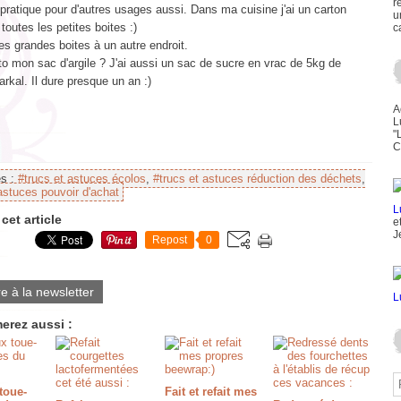
r
 pratique pour d'autres usages aussi. Dans ma cuisine j'ai un carton
u
toutes les petites boites :)
c
es grandes boites à un autre endroit.
to mon sac d'argile ? J'ai aussi un sac de sucre en vrac de 5kg de
kal. Il dure presque un an :)
A
L
"
C
es :
#trucs et astuces écolos
,
#trucs et astuces réduction des déchets
,
astuces pouvoir d'achat
cet article
e
J
Repost
0
re à la newsletter
erez aussi :
toue-
Fait et refait mes