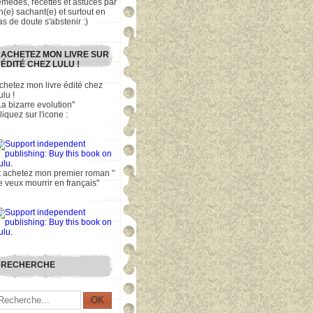
emèdes, recettes et astuces par
n(e) sachant(e) et surtout en
as de doute s'abstenir :)
ACHETEZ MON LIVRE SUR
ÉDITÉ CHEZ LULU !
chetez mon livre édité chez
ulu !
La bizarre evolution"
liquez sur l'icone :
t achetez mon premier roman "
e veux mourrir en français"
RECHERCHE