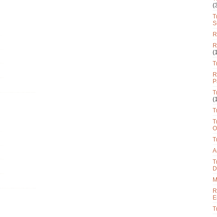
(
T
S
R
R
(
T
R
P
T
(
T
T
O
T
A
T
D
M
R
E
T