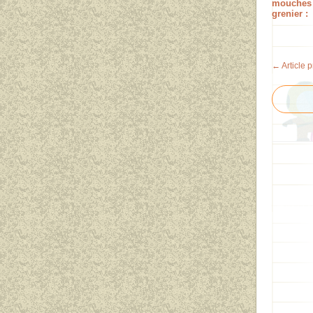
mouches
grenier :
← Article 