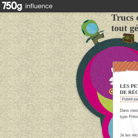
Trucs 
tout g
LES P
DE RÉC
Publié p
Dans mes s
type Prés
Je les ré