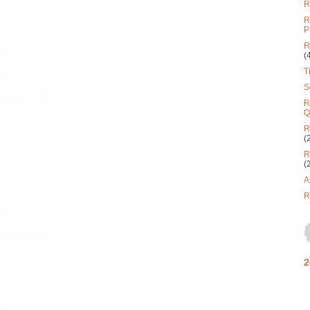
R
R
P
R
(
T
S
R
Q
R
(
R
(
A
R
2