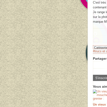
C'est très
contenant 
Je range l
sur la pho
marque Mar
Catégori
#trucs et 
Partager 
S'inscri
Vous aim
Un vieux 