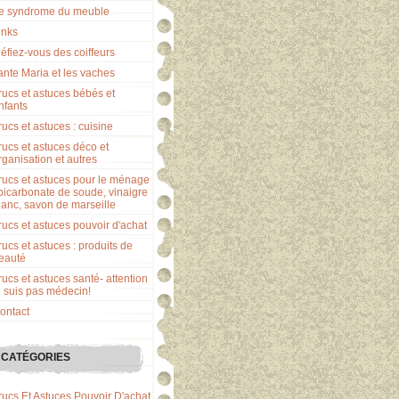
e syndrome du meuble
inks
éfiez-vous des coiffeurs
ante Maria et les vaches
rucs et astuces bébés et
nfants
rucs et astuces : cuisine
rucs et astuces déco et
rganisation et autres
rucs et astuces pour le ménage
 bicarbonate de soude, vinaigre
lanc, savon de marseille
rucs et astuces pouvoir d'achat
rucs et astuces : produits de
eauté
rucs et astuces santé- attention
e suis pas médecin!
ontact
CATÉGORIES
rucs Et Astuces Pouvoir D'achat