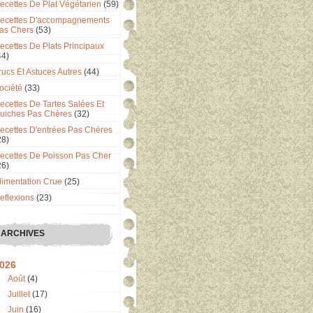
ecettes De Plat Végétarien
(59)
ecettes D'accompagnements
as Chers
(53)
ecettes De Plats Principaux
44)
rucs Et Astuces Autres
(44)
ociété
(33)
ecettes De Tartes Salées Et
uiches Pas Chères
(32)
ecettes D'entrées Pas Chères
28)
ecettes De Poisson Pas Cher
26)
limentation Crue
(25)
eflexions
(23)
ARCHIVES
026
Août
(4)
Juillet
(17)
Juin
(16)