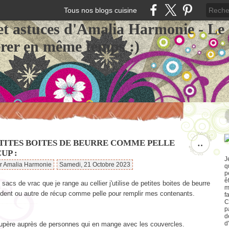
Tous nos blogs cuisine
et astuces d'Amalia Harmonie - Le
érer en même temps :)
ETITES BOITES DE BEURRE COMME PELLE
…
UP :
J
ar Amalia Harmonie
Samedi, 21 Octobre 2023
q
p
ê
acs de vrac que je range au cellier j'utilise de petites boites de beurre
m
ident ou autre de récup comme pelle pour remplir mes contenants.
f
C
p
d
d
cupère auprès de personnes qui en mange avec les couvercles.