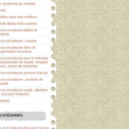
e syndrome du meuble
inks
éfiez-vous des coiffeurs
ante Maria et les vaches
rucs et astuces bébés et
nfants
rucs et astuces : cuisine
rucs et astuces déco et
rganisation et autres
rucs et astuces pour le ménage
 bicarbonate de soude, vinaigre
lanc, savon de marseille
rucs et astuces pouvoir d'achat
rucs et astuces : produits de
eauté
rucs et astuces santé- attention
e suis pas médecin!
ontact
CATÉGORIES
rucs Et Astuces Pouvoir D'achat