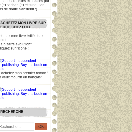
emèdes, recettes et astuces par
n(e) sachant(e) et surtout en
as de doute s'abstenir :)
ACHETEZ MON LIVRE SUR
ÉDITÉ CHEZ LULU !
chetez mon livre édité chez
ulu !
La bizarre evolution"
liquez sur l'icone :
t achetez mon premier roman "
e veux mourrir en français"
RECHERCHE