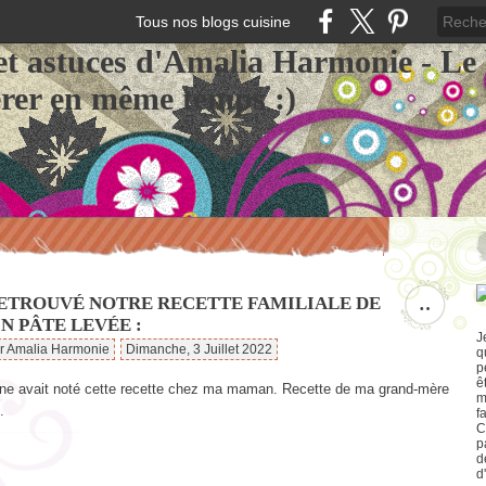
Tous nos blogs cuisine
et astuces d'Amalia Harmonie - Le
érer en même temps :)
RETROUVÉ NOTRE RECETTE FAMILIALE DE
…
N PÂTE LEVÉE :
J
ar Amalia Harmonie
Dimanche, 3 Juillet 2022
q
p
ê
ne avait noté cette recette chez ma maman. Recette de ma grand-mère
m
.
f
C
p
d
d