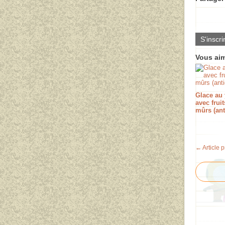
S'inscri
Vous aim
Glace au 
avec fruit
mûrs (ant
← Article 