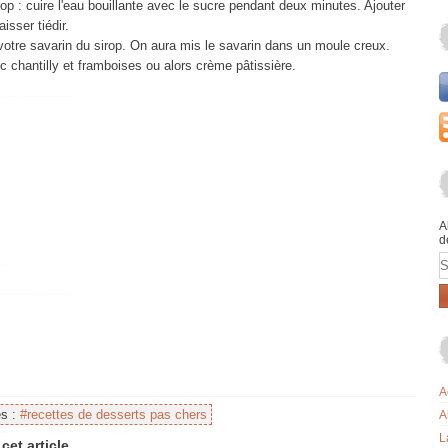
rop : cuire l'eau bouillante avec le sucre pendant deux minutes. Ajouter
isser tiédir.
votre savarin du sirop. On aura mis le savarin dans un moule creux.
c chantilly et framboises ou alors crème pâtissière.
A
d
E
A
es :
#recettes de desserts pas chers
A
L
cet article