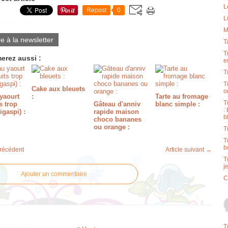
L
Repost
0
L
M
re à la newsletter
T
T
erez aussi :
e
T
T
Cake aux bleuets
o
yaourt
:
Tarte au fromage
T
s trop
Gâteau d'anniv
blanc simple :
:
igaspi) :
rapide maison
b
choco bananes
ou orange :
T
T
b
précédent
Article suivant →
T
j
Ajouter un commentaire
C
T