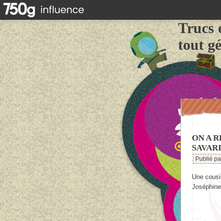
Trucs 
tout g
ON A 
SAVARI
Publié p
Une cousi
Joséphine