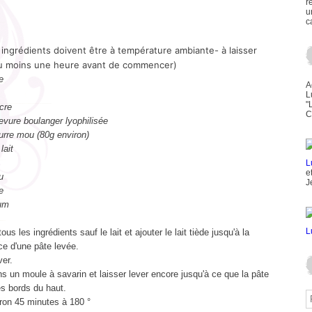
r
u
c
 ingrédients doivent être à température ambiante- à laisser
u moins une heure avant de commencer)
e
A
L
"
cre
C
evure boulanger lyophilisée
urre mou (80g environ)
lait
e
u
J
e
um
us les ingrédients sauf le lait et ajouter le lait tiède jusqu'à la
ce d'une pâte levée.
ver.
s un moule à savarin et laisser lever encore jusqu'à ce que la pâte
es bords du haut.
iron 45 minutes à 180 °