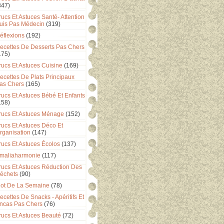
347)
rucs Et Astuces Santé- Attention
uis Pas Médecin
(319)
éflexions
(192)
ecettes De Desserts Pas Chers
175)
rucs Et Astuces Cuisine
(169)
ecettes De Plats Principaux
as Chers
(165)
rucs Et Astuces Bébé Et Enfants
158)
rucs Et Astuces Ménage
(152)
rucs Et Astuces Déco Et
rganisation
(147)
rucs Et Astuces Écolos
(137)
maliaharmonie
(117)
rucs Et Astuces Réduction Des
échets
(90)
ot De La Semaine
(78)
ecettes De Snacks - Apéritifs Et
ncas Pas Chers
(76)
rucs Et Astuces Beauté
(72)