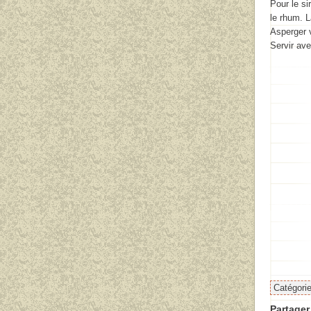
Pour le si
le rhum. La
Asperger 
Servir ave
Catégori
Partager 