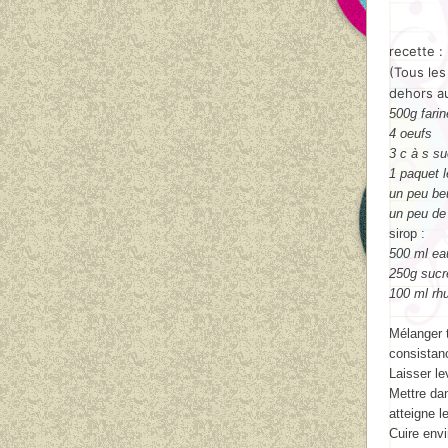
recette :
(Tous les
dehors a
500g farin
4 oeufs
3 c à s su
1 paquet l
un peu be
un peu de 
sirop :
500 ml ea
250g sucr
100 ml rh
Mélanger to
consistan
Laisser le
Mettre dan
atteigne l
Cuire env