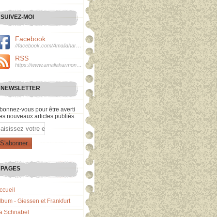
SUIVEZ-MOI
Facebook
//facebook.com/Amaliaharmonie
RSS
https://www.amaliaharmonie.fr/rss
NEWSLETTER
bonnez-vous pour être averti
es nouveaux articles publiés.
mail
PAGES
ccueil
lbum - Giessen et Frankfurt
a Schnabel