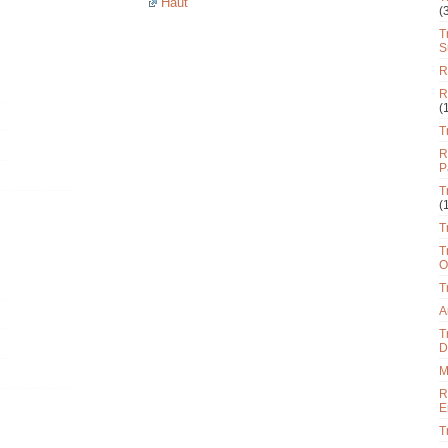
Haut
(
T
S
R
R
(
T
R
P
T
(
T
T
O
T
A
T
D
M
R
E
T