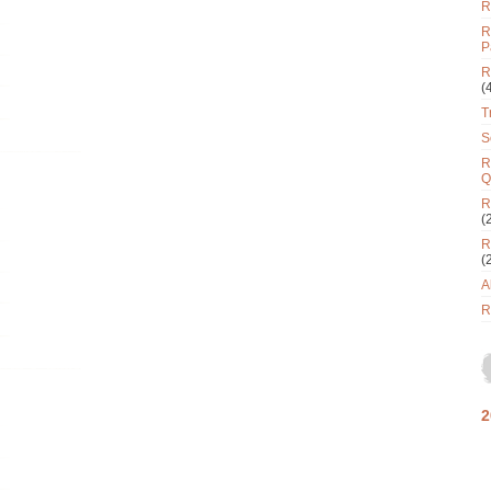
R
R
P
R
(
T
S
R
Q
R
(
R
(
A
R
2