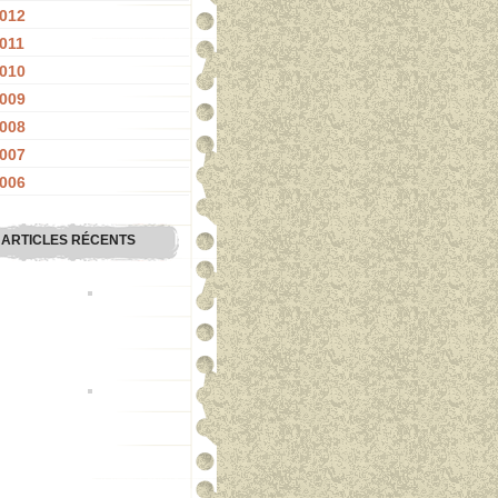
012
011
010
009
008
007
006
ARTICLES RÉCENTS