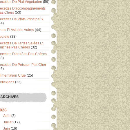
ecettes De Plat Végétarien
(59)
ecettes D'accompagnements
as Chers
(53)
ecettes De Plats Principaux
44)
rucs Et Astuces Autres
(44)
ociété
(33)
ecettes De Tartes Salées Et
uiches Pas Chères
(32)
ecettes D'entrées Pas Chères
28)
ecettes De Poisson Pas Cher
26)
limentation Crue
(25)
eflexions
(23)
ARCHIVES
026
Août
(3)
Juillet
(17)
Juin
(16)