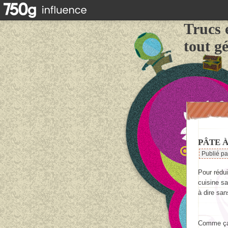
Trucs 
tout g
PÂTE À
Publié p
Pour rédu
cuisine sa
à dire sa
Comme ça s