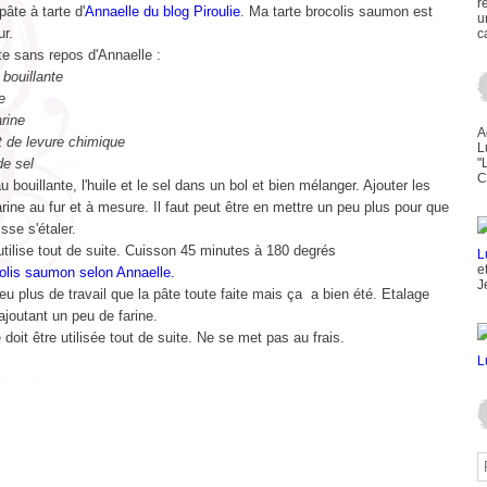
r
 pâte à tarte d'
Annaelle du blog Piroulie
. Ma tarte brocolis saumon est
u
ur.
c
te sans repos d'Annaelle :
 bouillante
e
rine
A
t de levure chimique
L
de sel
"
C
au bouillante, l'huile et le sel dans un bol et bien mélanger. Ajouter les
rine au fur et à mesure. Il faut peut être en mettre un peu plus pour que
isse s'étaler.
utilise tout de suite. Cuisson 45 minutes à 180 degrés
e
colis saumon selon Annaelle.
J
eu plus de travail que la pâte toute faite mais ça a bien été. Etalage
rajoutant un peu de farine.
 doit être utilisée tout de suite. Ne se met pas au frais.