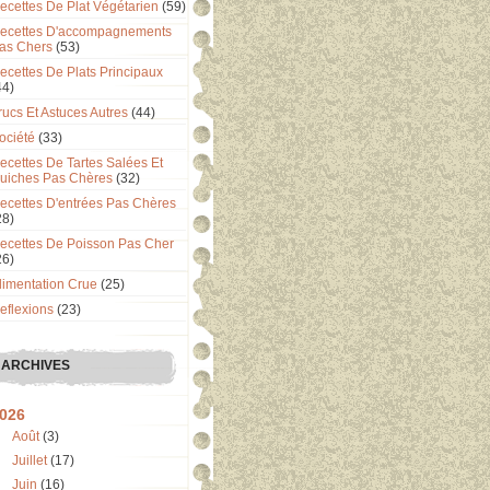
ecettes De Plat Végétarien
(59)
ecettes D'accompagnements
as Chers
(53)
ecettes De Plats Principaux
44)
rucs Et Astuces Autres
(44)
ociété
(33)
ecettes De Tartes Salées Et
uiches Pas Chères
(32)
ecettes D'entrées Pas Chères
28)
ecettes De Poisson Pas Cher
26)
limentation Crue
(25)
eflexions
(23)
ARCHIVES
026
Août
(3)
Juillet
(17)
Juin
(16)