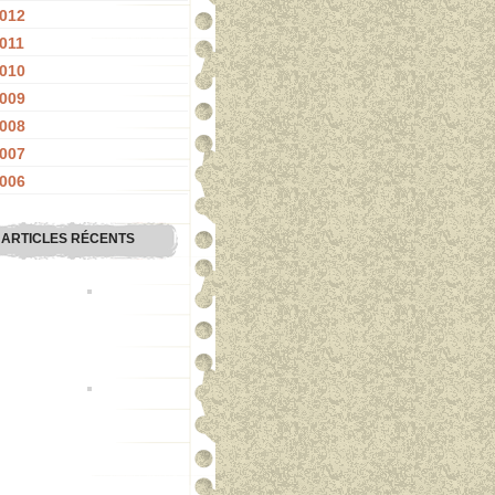
012
011
010
009
008
007
006
ARTICLES RÉCENTS