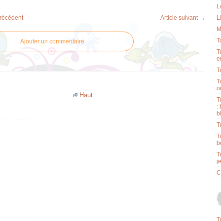
L
précédent
Article suivant →
L
M
T
Ajouter un commentaire
T
e
T
T
o
Haut
T
:
b
T
T
b
T
j
C
T