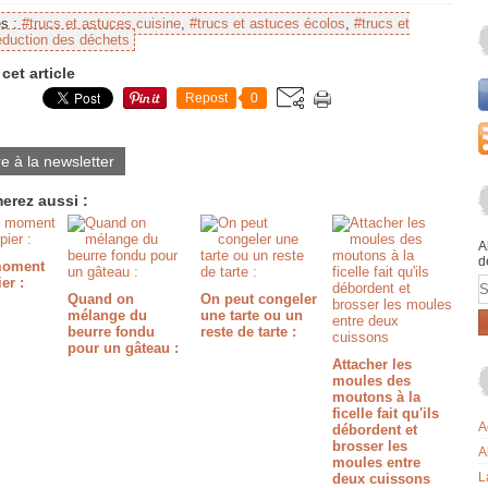
es :
#trucs et astuces cuisine
,
#trucs et astuces écolos
,
#trucs et
éduction des déchets
cet article
Repost
0
re à la newsletter
erez aussi :
A
d
 moment
E
er :
Quand on
On peut congeler
mélange du
une tarte ou un
beurre fondu
reste de tarte :
pour un gâteau :
Attacher les
moules des
moutons à la
ficelle fait qu'ils
A
débordent et
brosser les
A
moules entre
L
deux cuissons