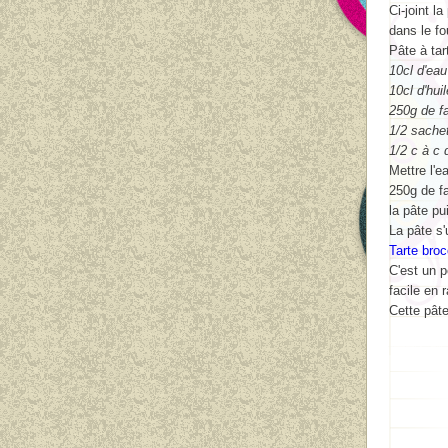
Ci-joint la
dans le fo
Pâte à tar
10cl d'eau
10cl d'huil
250g de fa
1/2 sache
1/2 c à c 
Mettre l'e
250g de fa
la pâte pu
La pâte s'
Tarte bro
C'est un p
facile en 
Cette pâte