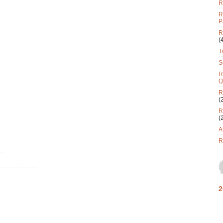
R
R
P
R
(
T
S
R
Q
R
(
R
(
A
R
2