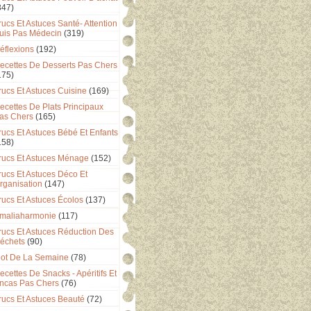
347)
rucs Et Astuces Santé- Attention
uis Pas Médecin
(319)
éflexions
(192)
ecettes De Desserts Pas Chers
175)
rucs Et Astuces Cuisine
(169)
ecettes De Plats Principaux
as Chers
(165)
rucs Et Astuces Bébé Et Enfants
158)
rucs Et Astuces Ménage
(152)
rucs Et Astuces Déco Et
rganisation
(147)
rucs Et Astuces Écolos
(137)
maliaharmonie
(117)
rucs Et Astuces Réduction Des
échets
(90)
ot De La Semaine
(78)
ecettes De Snacks - Apéritifs Et
ncas Pas Chers
(76)
rucs Et Astuces Beauté
(72)