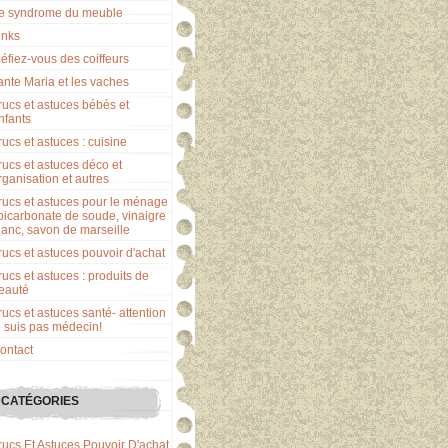
e syndrome du meuble
inks
éfiez-vous des coiffeurs
ante Maria et les vaches
rucs et astuces bébés et
nfants
rucs et astuces : cuisine
rucs et astuces déco et
rganisation et autres
rucs et astuces pour le ménage
 bicarbonate de soude, vinaigre
lanc, savon de marseille
rucs et astuces pouvoir d'achat
rucs et astuces : produits de
eauté
rucs et astuces santé- attention
e suis pas médecin!
ontact
CATÉGORIES
rucs Et Astuces Pouvoir D'achat