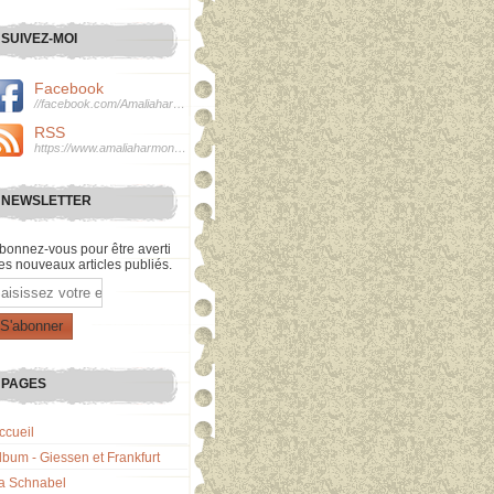
SUIVEZ-MOI
Facebook
//facebook.com/Amaliaharmonie
RSS
https://www.amaliaharmonie.fr/rss
NEWSLETTER
bonnez-vous pour être averti
es nouveaux articles publiés.
mail
PAGES
ccueil
lbum - Giessen et Frankfurt
a Schnabel