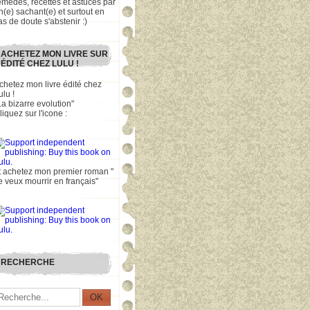
emèdes, recettes et astuces par
n(e) sachant(e) et surtout en
as de doute s'abstenir :)
ACHETEZ MON LIVRE SUR
ÉDITÉ CHEZ LULU !
chetez mon livre édité chez
ulu !
La bizarre evolution"
liquez sur l'icone :
t achetez mon premier roman "
e veux mourrir en français"
RECHERCHE