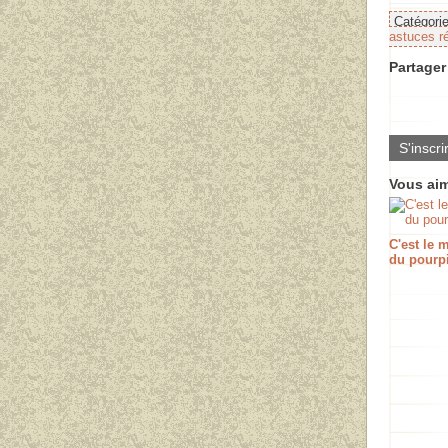
Catégori
astuces r
Partager 
S'inscri
Vous aim
C'est le
du pourpi