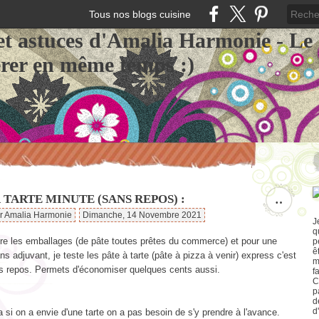
Tous nos blogs cuisine
et astuces d'Amalia Harmonie - Le
érer en même temps :)
 TARTE MINUTE (SANS REPOS) :
…
ar Amalia Harmonie
Dimanche, 14 Novembre 2021
J
q
ire les emballages (de pâte toutes prêtes du commerce) et pour une
p
ê
ns adjuvant, je teste les pâte à tarte (pâte à pizza à venir) express c'est
m
ns repos. Permets d'économiser quelques cents aussi.
f
C
p
d
d
i on a envie d'une tarte on a pas besoin de s'y prendre à l'avance.