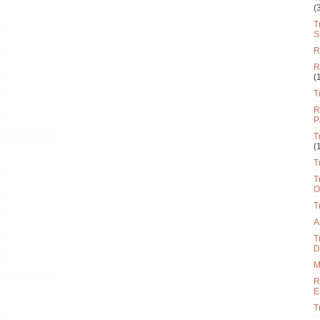
(
T
S
R
R
(
T
R
P
T
(
T
T
O
T
A
T
D
M
R
E
T