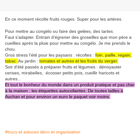
En ce moment récolte fruits rouges. Super pour les artères.
Pour mettre au congélo ou faire des gelées, des tartes.
Faut s'adapter. Entrain d'égrener des groseilles que mon père a
cueillies après la pluie pour mettre au congélo. Je me prends le
chou.
Gros stress l'été pour les paysans : récoltes :
foin, paille, regain,
tabac.
Au jardin :
tomates et autres et les fruits du verger.
Soir d'été passés à préparer fruits et légumes : dénoyauter
cerises, mirabelles, écosser petits pois, cueillir haricots et
autres...
Et tout le bonheur du monde dans un produit pratique et pas cher
à la maison : les étiquettes autocollantes. De toutes tailles à
Auchan et pour environ un euro le paquet voir moins.
#trucs et astuces déco et organisation