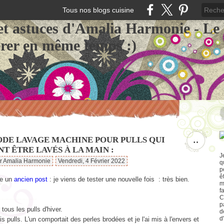
Tous nos blogs cuisine
et astuces d'Amalia Harmonie - Le
érer en même temps :)
DE LAVAGE MACHINE POUR PULLS QUI
…
T ÊTRE LAVÉS À LA MAIN :
J
ar Amalia Harmonie
Vendredi, 4 Février 2022
q
p
ê
te un
ancien post
: je viens de tester une nouvelle fois : très bien.
m
f
C
p
 tous les pulls d'hiver.
d
d
ois pulls. L'un comportait des perles brodées et je l'ai mis à l'envers et