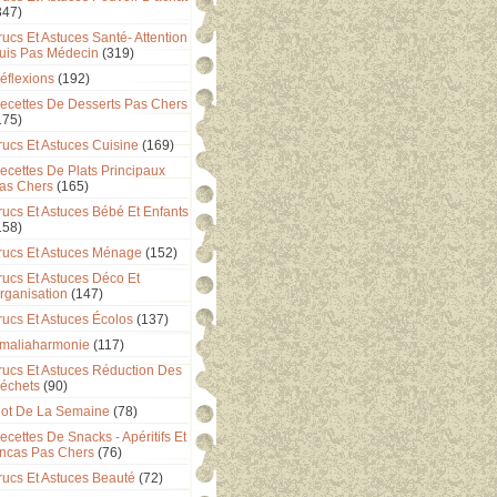
347)
rucs Et Astuces Santé- Attention
uis Pas Médecin
(319)
éflexions
(192)
ecettes De Desserts Pas Chers
175)
rucs Et Astuces Cuisine
(169)
ecettes De Plats Principaux
as Chers
(165)
rucs Et Astuces Bébé Et Enfants
158)
rucs Et Astuces Ménage
(152)
rucs Et Astuces Déco Et
rganisation
(147)
rucs Et Astuces Écolos
(137)
maliaharmonie
(117)
rucs Et Astuces Réduction Des
échets
(90)
ot De La Semaine
(78)
ecettes De Snacks - Apéritifs Et
ncas Pas Chers
(76)
rucs Et Astuces Beauté
(72)