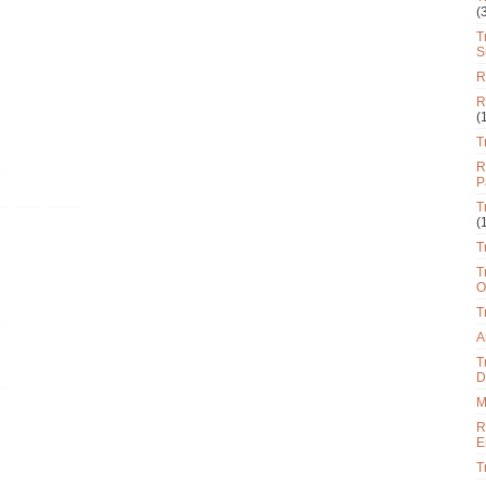
(
T
S
R
R
(
T
R
P
T
(
T
T
O
T
A
T
D
M
R
E
T