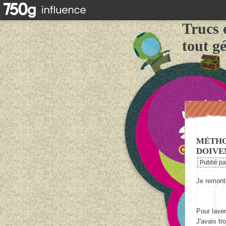
Trucs 
tout g
MÉTHO
DOIVEN
Publié p
Je remon
Pour laver
J'avais tr