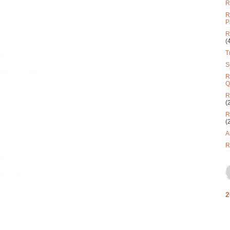
R
R
P
R
(
T
S
R
Q
R
(
R
(
A
R
2