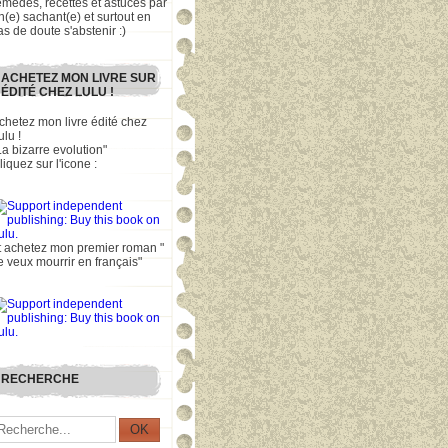
emèdes, recettes et astuces par
n(e) sachant(e) et surtout en
as de doute s'abstenir :)
ACHETEZ MON LIVRE SUR
ÉDITÉ CHEZ LULU !
chetez mon livre édité chez
ulu !
La bizarre evolution"
liquez sur l'icone :
t achetez mon premier roman "
e veux mourrir en français"
RECHERCHE