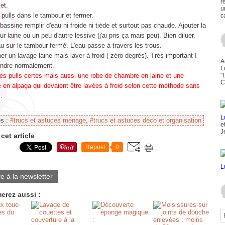
r
et.
u
 pulls dans le tambour et fermer.
c
assine remplir d'eau ni froide ni tiède et surtout pas chaude. Ajouter la
ur laine ou un peu d'autre lessive (j'ai pris ça mais peu). Bien diluer.
au sur le tambour fermé. L'eau passe à travers les trous.
er un lavage laine mais laver à froid ( zéro degrès). Très important !
A
endre normalement.
L
des pulls certes mais aussi une robe de chambre en laine et une
"
C
 en alpaga qui devaient être lavées à froid selon cette méthode sans
.
es :
#trucs et astuces ménage
,
#trucs et astuces déco et organisation
e
J
cet article
Repost
0
re à la newsletter
erez aussi :