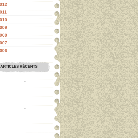
012
011
010
009
008
007
006
ARTICLES RÉCENTS