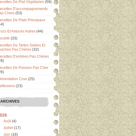
ecettes De Plat Végétarien
(59)
ecettes D'accompagnements
as Chers
(53)
ecettes De Plats Principaux
44)
rucs Et Astuces Autres
(44)
ociété
(33)
ecettes De Tartes Salées Et
uiches Pas Chères
(32)
ecettes D'entrées Pas Chères
28)
ecettes De Poisson Pas Cher
26)
limentation Crue
(25)
eflexions
(23)
ARCHIVES
026
Août
(4)
Juillet
(17)
Juin
(16)