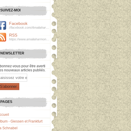
SUIVEZ-MOI
Facebook
//facebook.com/Amaliaharmonie
RSS
https://www.amaliaharmonie.fr/rss
NEWSLETTER
bonnez-vous pour être averti
es nouveaux articles publiés.
mail
PAGES
ccueil
lbum - Giessen et Frankfurt
a Schnabel