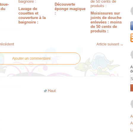
toue-
Découverte
 du
Lavage de
éponge magique
couettes et
:
Moisissures sur
couverture à la
joints de douche
baignoire :
enlevées : moins
de 50 cents de
produits :
précédent
Article suivant →
Ajouter un commentaire
A
d
E
Haut
A
A
L