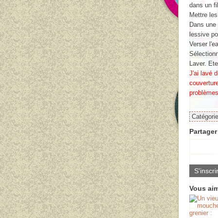
dans un fil
Mettre les
Dans une b
lessive po
Verser l'e
Sélectionn
Laver. Et
J'ai lavé 
couverture
problèmes
Catégori
Partager 
S'inscri
Vous aim