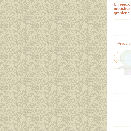
Un vieux 
mouches
grenier :
← Article 