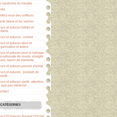
e syndrome du meuble
inks
éfiez-vous des coiffeurs
ante Maria et les vaches
rucs et astuces bébés et
nfants
rucs et astuces : cuisine
rucs et astuces déco et
rganisation et autres
rucs et astuces pour le ménage
 bicarbonate de soude, vinaigre
lanc, savon de marseille
rucs et astuces pouvoir d'achat
rucs et astuces : produits de
eauté
rucs et astuces santé- attention
e suis pas médecin!
ontact
CATÉGORIES
rucs Et Astuces Pouvoir D'achat