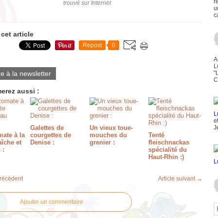
r
trouvé sur Internet
u
c
cet article
Repost
0
A
L
re à la newsletter
"
C
erez aussi :
e
Galettes de
Un vieux toue-
J
ate à la
courgettes de
mouches du
Tenté
aîche et
Denise :
grenier :
fleischnackas
 :
spécialité du
Haut-Rhin :)
précédent
Article suivant →
Ajouter un commentaire