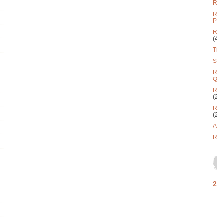
R
R
P
R
(
T
S
R
Q
R
(
R
(
A
R
2