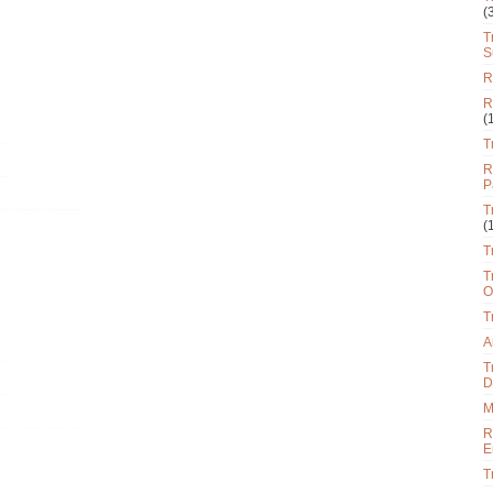
(
T
S
R
R
(
T
R
P
T
(
T
T
O
T
A
T
D
M
R
E
T