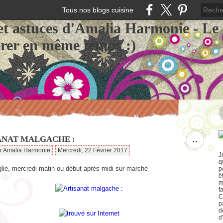
Tous nos blogs cuisine
et astuces d'Amalia Harmonie - Le
érer en même temps :)
ANAT MALGACHE :
…
ar Amalia Harmonie
Mercredi, 22 Février 2017
J
q
glie, mercredi matin ou début après-midi sur marché
p
ê
m
f
C
p
d
d