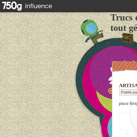
Trucs 
tout g
ARTIS
Publié p
place Bro