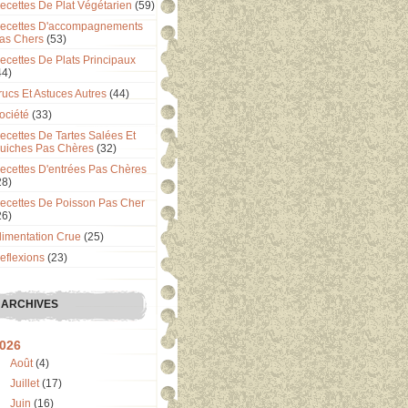
ecettes De Plat Végétarien
(59)
ecettes D'accompagnements
as Chers
(53)
ecettes De Plats Principaux
44)
rucs Et Astuces Autres
(44)
ociété
(33)
ecettes De Tartes Salées Et
uiches Pas Chères
(32)
ecettes D'entrées Pas Chères
28)
ecettes De Poisson Pas Cher
26)
limentation Crue
(25)
eflexions
(23)
ARCHIVES
026
Août
(4)
Juillet
(17)
Juin
(16)