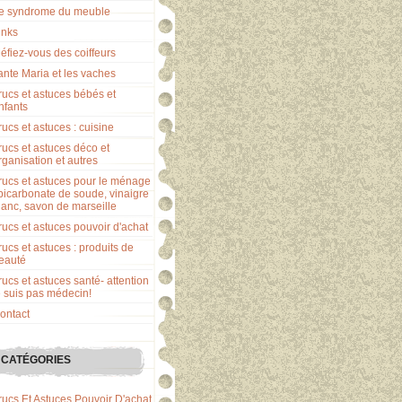
e syndrome du meuble
inks
éfiez-vous des coiffeurs
ante Maria et les vaches
rucs et astuces bébés et
nfants
rucs et astuces : cuisine
rucs et astuces déco et
rganisation et autres
rucs et astuces pour le ménage
 bicarbonate de soude, vinaigre
lanc, savon de marseille
rucs et astuces pouvoir d'achat
rucs et astuces : produits de
eauté
rucs et astuces santé- attention
e suis pas médecin!
ontact
CATÉGORIES
rucs Et Astuces Pouvoir D'achat