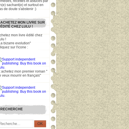
emèdes, recettes et astuces par
n(e) sachant(e) et surtout en
as de doute s'abstenir :)
ACHETEZ MON LIVRE SUR
ÉDITÉ CHEZ LULU !
chetez mon livre édité chez
ulu !
La bizarre evolution"
liquez sur l'icone :
t achetez mon premier roman "
e veux mourrir en français"
RECHERCHE