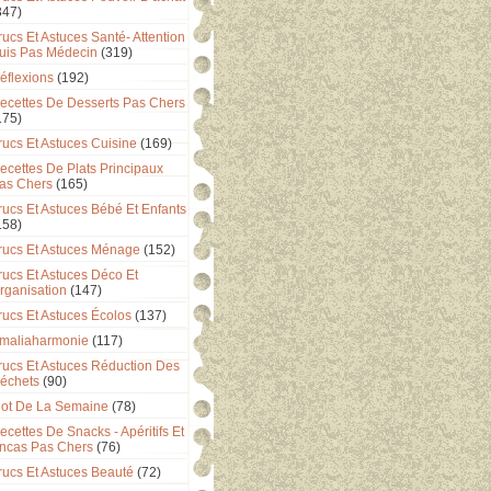
347)
rucs Et Astuces Santé- Attention
uis Pas Médecin
(319)
éflexions
(192)
ecettes De Desserts Pas Chers
175)
rucs Et Astuces Cuisine
(169)
ecettes De Plats Principaux
as Chers
(165)
rucs Et Astuces Bébé Et Enfants
158)
rucs Et Astuces Ménage
(152)
rucs Et Astuces Déco Et
rganisation
(147)
rucs Et Astuces Écolos
(137)
maliaharmonie
(117)
rucs Et Astuces Réduction Des
échets
(90)
ot De La Semaine
(78)
ecettes De Snacks - Apéritifs Et
ncas Pas Chers
(76)
rucs Et Astuces Beauté
(72)