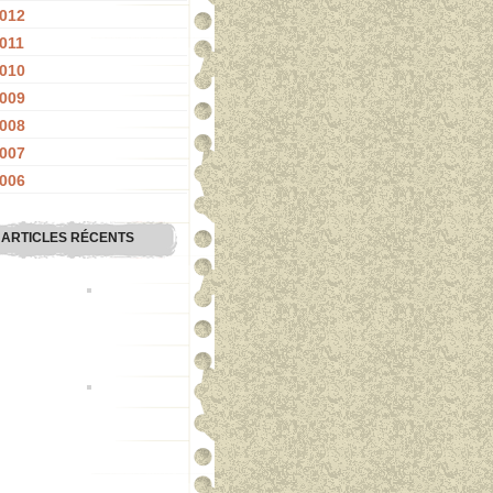
012
011
010
009
008
007
006
ARTICLES RÉCENTS