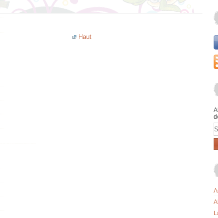
Haut
A
d
E
A
A
L