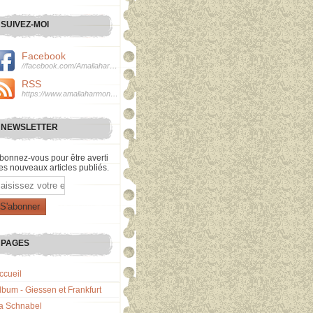
SUIVEZ-MOI
Facebook
//facebook.com/Amaliaharmonie
RSS
https://www.amaliaharmonie.fr/rss
NEWSLETTER
bonnez-vous pour être averti
es nouveaux articles publiés.
mail
PAGES
ccueil
lbum - Giessen et Frankfurt
a Schnabel