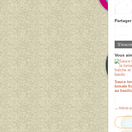
Partager 
S'inscri
Vous aim
Sauce tom
tomate fr
au basilic
← Article 