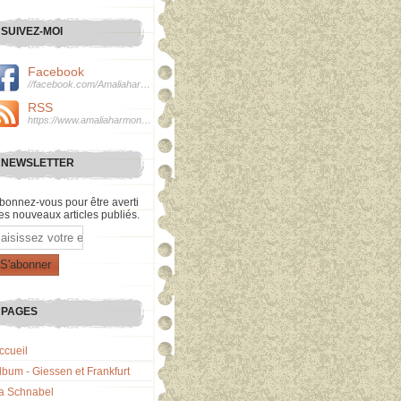
SUIVEZ-MOI
Facebook
//facebook.com/Amaliaharmonie
RSS
https://www.amaliaharmonie.fr/rss
NEWSLETTER
bonnez-vous pour être averti
es nouveaux articles publiés.
mail
PAGES
ccueil
lbum - Giessen et Frankfurt
a Schnabel