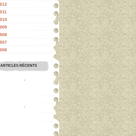
012
011
010
009
008
007
006
ARTICLES RÉCENTS