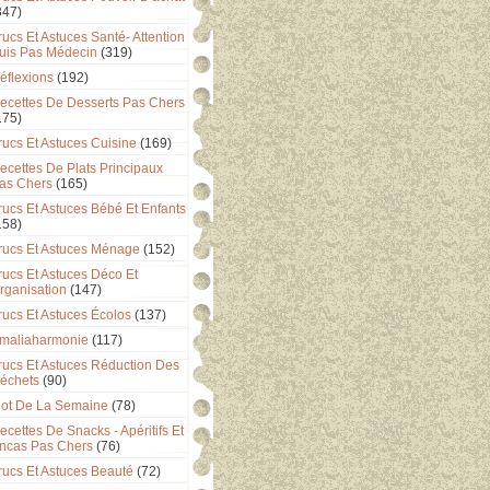
347)
rucs Et Astuces Santé- Attention
uis Pas Médecin
(319)
éflexions
(192)
ecettes De Desserts Pas Chers
175)
rucs Et Astuces Cuisine
(169)
ecettes De Plats Principaux
as Chers
(165)
rucs Et Astuces Bébé Et Enfants
158)
rucs Et Astuces Ménage
(152)
rucs Et Astuces Déco Et
rganisation
(147)
rucs Et Astuces Écolos
(137)
maliaharmonie
(117)
rucs Et Astuces Réduction Des
échets
(90)
ot De La Semaine
(78)
ecettes De Snacks - Apéritifs Et
ncas Pas Chers
(76)
rucs Et Astuces Beauté
(72)