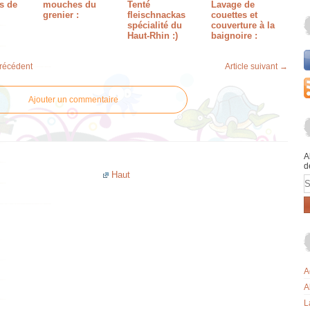
s de
mouches du
Tenté
Lavage de
grenier :
fleischnackas
couettes et
spécialité du
couverture à la
Haut-Rhin :)
baignoire :
précédent
Article suivant →
Ajouter un commentaire
A
d
Haut
E
A
A
L