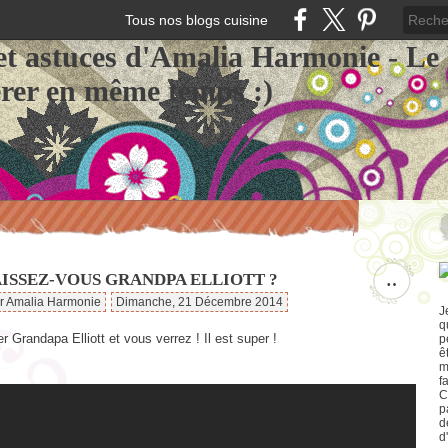
Tous nos blogs cuisine
et astuces d'Amalia Harmonie - Le
érer en même temps :)
ISSEZ-VOUS GRANDPA ELLIOTT ?
…
ar Amalia Harmonie
Dimanche, 21 Décembre 2014
J
q
 Grandapa Elliott et vous verrez ! Il est super !
p
ê
m
f
C
p
d
d