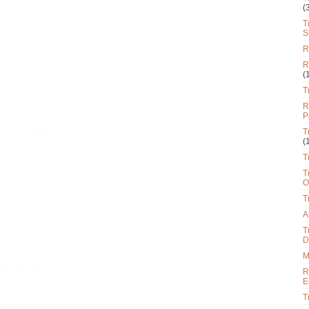
(
T
S
R
R
(
T
R
P
T
(
T
T
O
T
A
T
D
M
R
E
T