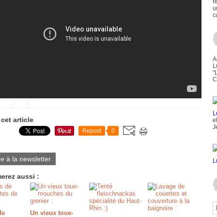
r
u
c
A
L
"
C
cet article
e
J
Repost
0
re à la newsletter
erez aussi :
de
Un vieux toue-