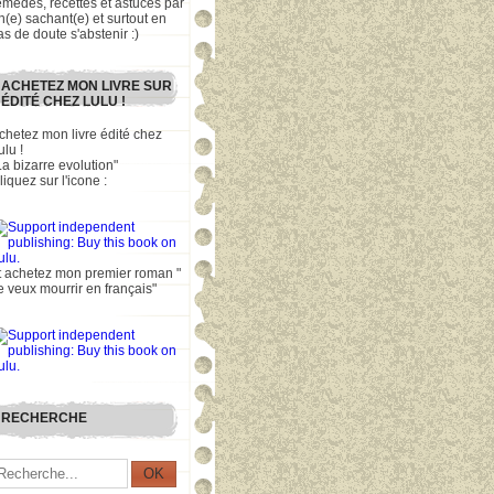
emèdes, recettes et astuces par
n(e) sachant(e) et surtout en
as de doute s'abstenir :)
ACHETEZ MON LIVRE SUR
ÉDITÉ CHEZ LULU !
chetez mon livre édité chez
ulu !
La bizarre evolution"
liquez sur l'icone :
t achetez mon premier roman "
e veux mourrir en français"
RECHERCHE