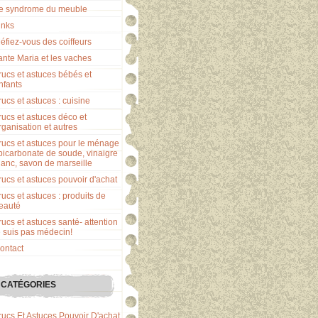
e syndrome du meuble
inks
éfiez-vous des coiffeurs
ante Maria et les vaches
rucs et astuces bébés et
nfants
rucs et astuces : cuisine
rucs et astuces déco et
rganisation et autres
rucs et astuces pour le ménage
 bicarbonate de soude, vinaigre
lanc, savon de marseille
rucs et astuces pouvoir d'achat
rucs et astuces : produits de
eauté
rucs et astuces santé- attention
e suis pas médecin!
ontact
CATÉGORIES
rucs Et Astuces Pouvoir D'achat