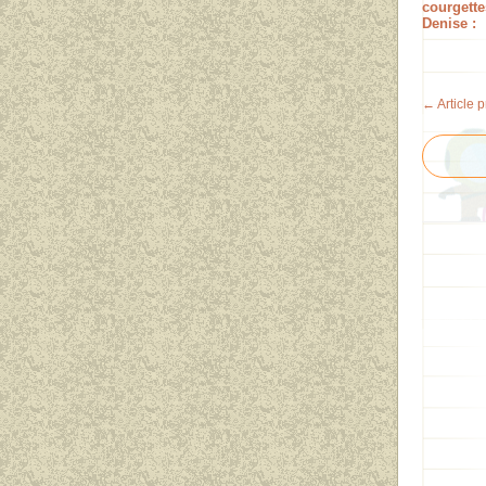
courgette
Denise :
← Article 