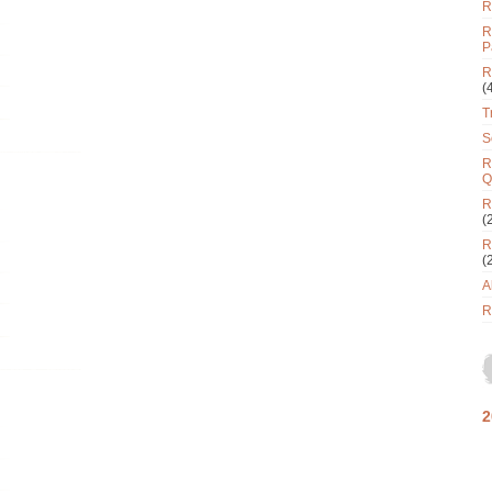
R
R
P
R
(
T
S
R
Q
R
(
R
(
A
R
2