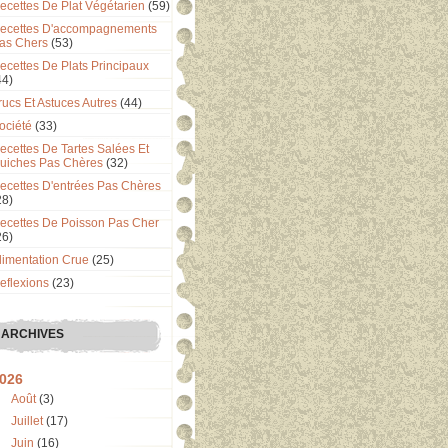
ecettes De Plat Végétarien
(59)
ecettes D'accompagnements
as Chers
(53)
ecettes De Plats Principaux
44)
rucs Et Astuces Autres
(44)
ociété
(33)
ecettes De Tartes Salées Et
uiches Pas Chères
(32)
ecettes D'entrées Pas Chères
28)
ecettes De Poisson Pas Cher
26)
limentation Crue
(25)
eflexions
(23)
ARCHIVES
026
Août
(3)
Juillet
(17)
Juin
(16)