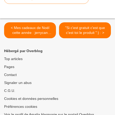
< Mes cadeaux de Noël
"Si c'est gratuit c'est que
cette année : jerrycan
c'est toi le produit ":) : >
(lifesaver) et réchaud de
camping :
Hébergé par Overblog
Top articles
Pages
Contact
Signaler un abus
C.G.U.
Cookies et données personnelles
Préférences cookies
Voir le profil de Amalia Harmonie sur le portail Overblog