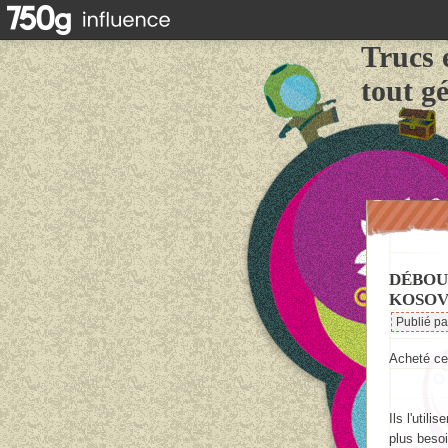
Trucs 
tout g
DÉBOU
KOSOV
Publié p
Acheté ce
Ils l'util
plus besoi