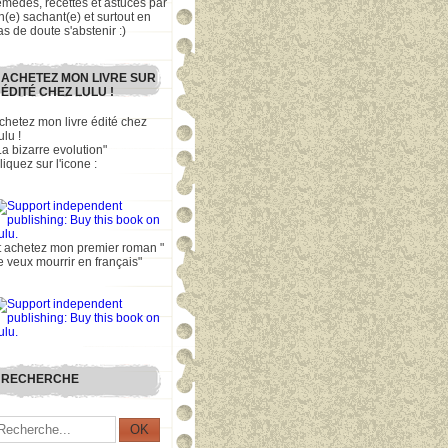
emèdes, recettes et astuces par
n(e) sachant(e) et surtout en
as de doute s'abstenir :)
ACHETEZ MON LIVRE SUR
ÉDITÉ CHEZ LULU !
chetez mon livre édité chez
ulu !
La bizarre evolution"
liquez sur l'icone :
t achetez mon premier roman "
e veux mourrir en français"
RECHERCHE