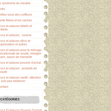
e syndrome du meuble
inks
éfiez-vous des coiffeurs
ante Maria et les vaches
rucs et astuces bébés et
nfants
rucs et astuces : cuisine
rucs et astuces déco et
rganisation et autres
rucs et astuces pour le ménage
 bicarbonate de soude, vinaigre
lanc, savon de marseille
rucs et astuces pouvoir d'achat
rucs et astuces : produits de
eauté
rucs et astuces santé- attention
e suis pas médecin!
ontact
CATÉGORIES
rucs Et Astuces Pouvoir D'achat