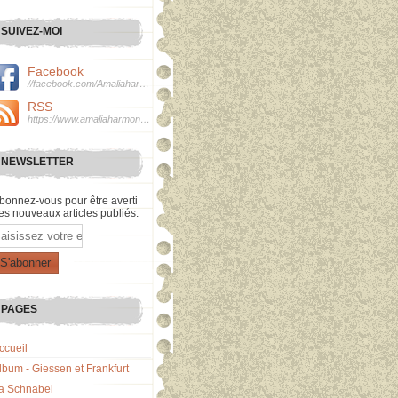
SUIVEZ-MOI
Facebook
//facebook.com/Amaliaharmonie
RSS
https://www.amaliaharmonie.fr/rss
NEWSLETTER
bonnez-vous pour être averti
es nouveaux articles publiés.
mail
PAGES
ccueil
lbum - Giessen et Frankfurt
a Schnabel