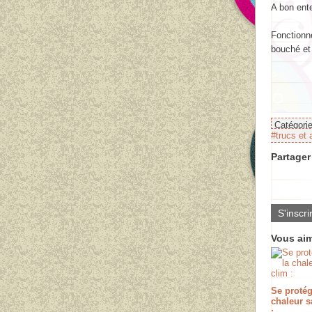
A bon ente
Fonctionne
bouché et
Catégori
#trucs et 
Partager 
S'inscri
Vous aim
Se protég
chaleur s
: