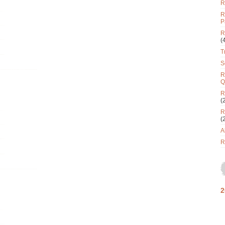
R
R
P
R
(
T
S
R
Q
R
(
R
(
A
R
2