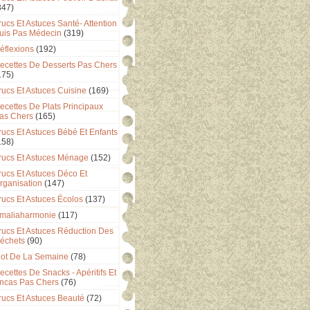
347)
rucs Et Astuces Santé- Attention
uis Pas Médecin
(319)
éflexions
(192)
ecettes De Desserts Pas Chers
175)
rucs Et Astuces Cuisine
(169)
ecettes De Plats Principaux
as Chers
(165)
rucs Et Astuces Bébé Et Enfants
158)
rucs Et Astuces Ménage
(152)
rucs Et Astuces Déco Et
rganisation
(147)
rucs Et Astuces Écolos
(137)
maliaharmonie
(117)
rucs Et Astuces Réduction Des
échets
(90)
ot De La Semaine
(78)
ecettes De Snacks - Apéritifs Et
ncas Pas Chers
(76)
rucs Et Astuces Beauté
(72)