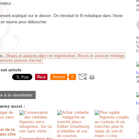
r
ndeur...
u
c
ment expliqué sur le dessin. On introduit le fil métalique dans l'évier
 on tourne pour déboucher.
A
L
"
C
es :
#trucs et astuces déco et organisation
,
#trucs et astuces ménage
,
astuces pouvoir d'achat
cet article
Repost
0
e
J
re à la newsletter
erez aussi :
er de la
ans clim
Conservation des