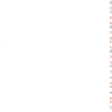
(
T
S
R
R
(
T
R
P
T
(
T
T
O
T
A
T
D
M
R
E
T