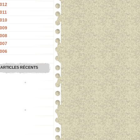
012
011
010
009
008
007
006
ARTICLES RÉCENTS