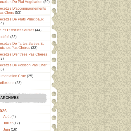
ecettes De Plat Végétarien
(59)
ecettes D'accompagnements
as Chers
(53)
ecettes De Plats Principaux
44)
rucs Et Astuces Autres
(44)
ociété
(33)
ecettes De Tartes Salées Et
uiches Pas Chères
(32)
ecettes D'entrées Pas Chères
28)
ecettes De Poisson Pas Cher
26)
limentation Crue
(25)
eflexions
(23)
ARCHIVES
026
Août
(4)
Juillet
(17)
Juin
(16)