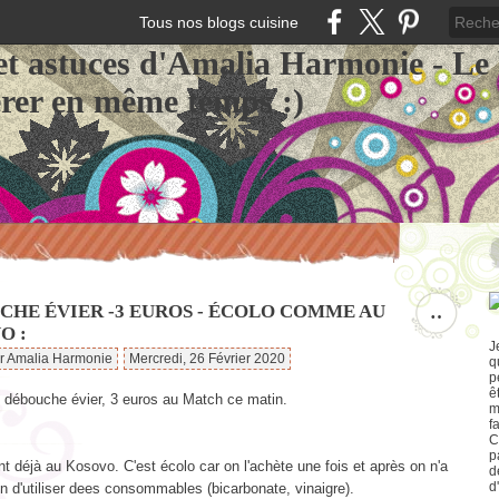
Tous nos blogs cuisine
et astuces d'Amalia Harmonie - Le
érer en même temps :)
CHE ÉVIER -3 EUROS - ÉCOLO COMME AU
…
O :
J
ar Amalia Harmonie
Mercredi, 26 Février 2020
q
p
ê
 débouche évier, 3 euros au Match ce matin.
m
f
C
p
isent déjà au Kosovo. C'est écolo car on l'achète une fois et après on n'a
d
d
n d'utiliser dees consommables (bicarbonate, vinaigre).