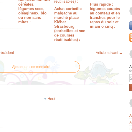
céréales,
Plus rapide :
légumes secs,
Achat corbeille
légumes coupés
oléagineux, bio
malgache au
au couteau et en
ou non sans
marché place
tranches pour le
mites :
Kléber
repas du soir et
Strasbourg
miam o cinq :
(corbeilles et sac
de courses
réutilisables) :
précédent
Article suivant →
A
Ajouter un commentaire
d
E
Haut
A
A
L