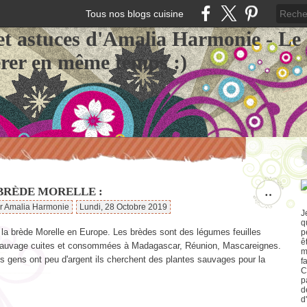
Tous nos blogs cuisine
et astuces d'Amalia Harmonie - Le
érer en même temps :)
 BRÈDE MORELLE :
…
ar Amalia Harmonie
Lundi, 28 Octobre 2019
J
q
 la brède Morelle en Europe. Les brèdes sont des légumes feuilles
p
ê
 sauvage cuites et consommées à Madagascar, Réunion, Mascareignes.
m
 gens ont peu d'argent ils cherchent des plantes sauvages pour la
f
C
p
d
d