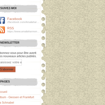
SUIVEZ-MOI
Facebook
//facebook.com/Amaliaharmonie
RSS
https://www.amaliaharmonie.fr/rss
NEWSLETTER
bonnez-vous pour être averti
es nouveaux articles publiés.
mail
PAGES
ccueil
lbum - Giessen et Frankfurt
a Schnabel