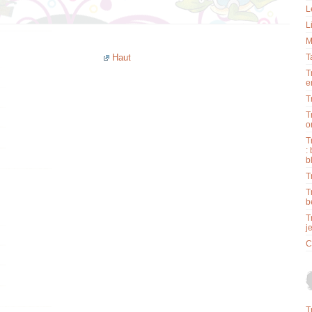
L
L
M
Haut
T
T
e
T
T
o
T
:
b
T
T
b
T
j
C
T