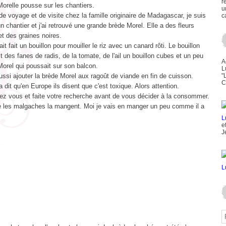
r
orelle pousse sur les chantiers.
u
de voyage et de visite chez la famille originaire de Madagascar, je suis
c
un chantier et j'ai retrouvé une grande brède Morel. Elle a des fleurs
t des graines noires.
ait fait un bouillon pour mouiller le riz avec un canard rôti. Le bouillon
 des fanes de radis, de la tomate, de l'ail un bouillon cubes et un peu
A
orel qui poussait sur son balcon.
L
ssi ajouter la brède Morel aux ragoût de viande en fin de cuisson.
"
C
a dit qu'en Europe ils disent que c'est toxique. Alors attention.
ez vous et faite votre recherche avant de vous décider à la consommer.
e les malgaches la mangent. Moi je vais en manger un peu comme il a
e
J