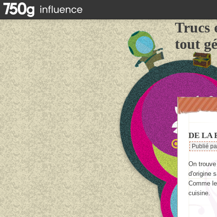
Trucs 
tout g
DE LA
Publié p
On trouve
d'origine
Comme les
cuisine.