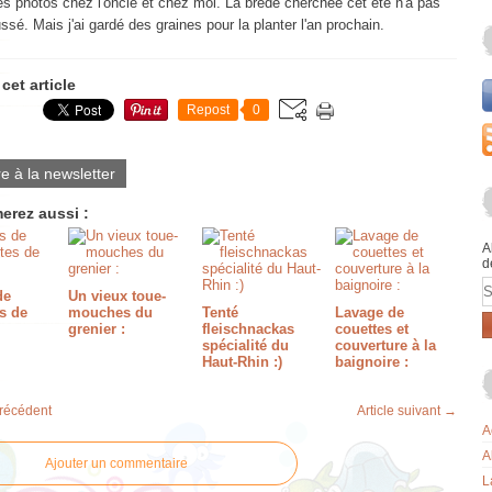
des photos chez l'oncle et chez moi. La brède cherchée cet été n'a pas
ssé. Mais j'ai gardé des graines pour la planter l'an prochain.
cet article
Repost
0
re à la newsletter
erez aussi :
A
d
E
de
Un vieux toue-
s de
mouches du
Tenté
Lavage de
grenier :
fleischnackas
couettes et
spécialité du
couverture à la
Haut-Rhin :)
baignoire :
précédent
Article suivant →
A
A
Ajouter un commentaire
L