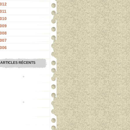
012
011
010
009
008
007
006
ARTICLES RÉCENTS