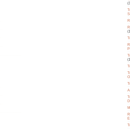
(
T
S
R
R
(
T
R
P
T
(
T
T
O
T
A
T
D
M
R
E
T