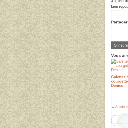
J'ai pris 
bien repou
Partager 
S'inscri
Vous aim
Galettes 
courgette
Denise :
← Article 