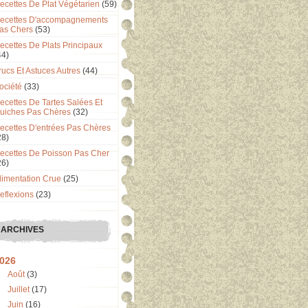
ecettes De Plat Végétarien
(59)
ecettes D'accompagnements
as Chers
(53)
ecettes De Plats Principaux
44)
rucs Et Astuces Autres
(44)
ociété
(33)
ecettes De Tartes Salées Et
uiches Pas Chères
(32)
ecettes D'entrées Pas Chères
28)
ecettes De Poisson Pas Cher
26)
limentation Crue
(25)
eflexions
(23)
ARCHIVES
026
Août
(3)
Juillet
(17)
Juin
(16)