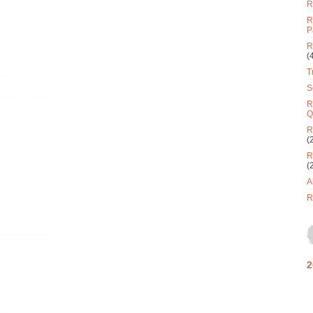
R
R
P
R
(
T
S
R
Q
R
(
R
(
A
R
2