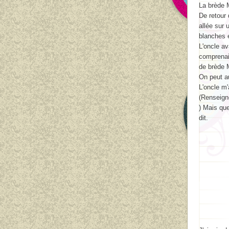
La brède M
De retour 
allée sur 
blanches e
L'oncle av
comprenait
de brède M
On peut au
L'oncle m'
(Renseign
) Mais qu
dit.