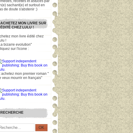
emèdes, recettes et astuces par
n(e) sachant(e) et surtout en
as de doute s'abstenir :)
ACHETEZ MON LIVRE SUR
ÉDITÉ CHEZ LULU !
chetez mon livre édité chez
ulu !
La bizarre evolution"
liquez sur l'icone :
t achetez mon premier roman "
e veux mourrir en français"
RECHERCHE