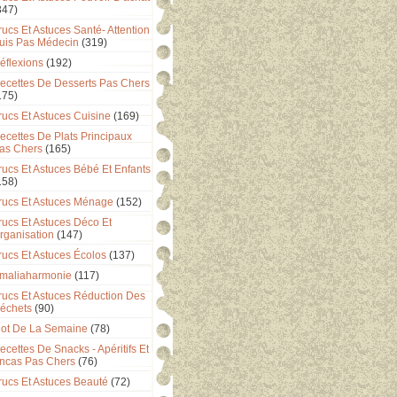
347)
rucs Et Astuces Santé- Attention
uis Pas Médecin
(319)
éflexions
(192)
ecettes De Desserts Pas Chers
175)
rucs Et Astuces Cuisine
(169)
ecettes De Plats Principaux
as Chers
(165)
rucs Et Astuces Bébé Et Enfants
158)
rucs Et Astuces Ménage
(152)
rucs Et Astuces Déco Et
rganisation
(147)
rucs Et Astuces Écolos
(137)
maliaharmonie
(117)
rucs Et Astuces Réduction Des
échets
(90)
ot De La Semaine
(78)
ecettes De Snacks - Apéritifs Et
ncas Pas Chers
(76)
rucs Et Astuces Beauté
(72)