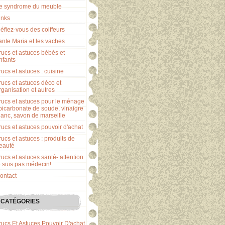
e syndrome du meuble
inks
éfiez-vous des coiffeurs
ante Maria et les vaches
rucs et astuces bébés et
nfants
rucs et astuces : cuisine
rucs et astuces déco et
rganisation et autres
rucs et astuces pour le ménage
 bicarbonate de soude, vinaigre
lanc, savon de marseille
rucs et astuces pouvoir d'achat
rucs et astuces : produits de
eauté
rucs et astuces santé- attention
e suis pas médecin!
ontact
CATÉGORIES
rucs Et Astuces Pouvoir D'achat