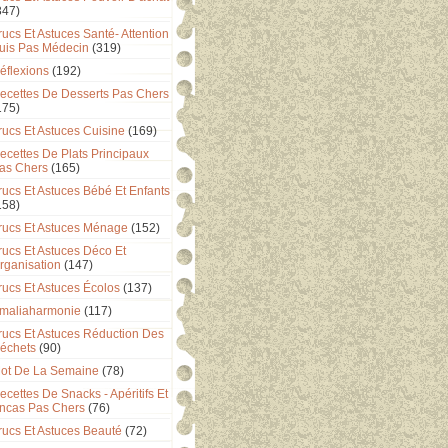
347)
rucs Et Astuces Santé- Attention
uis Pas Médecin
(319)
éflexions
(192)
ecettes De Desserts Pas Chers
175)
rucs Et Astuces Cuisine
(169)
ecettes De Plats Principaux
as Chers
(165)
rucs Et Astuces Bébé Et Enfants
158)
rucs Et Astuces Ménage
(152)
rucs Et Astuces Déco Et
rganisation
(147)
rucs Et Astuces Écolos
(137)
maliaharmonie
(117)
rucs Et Astuces Réduction Des
échets
(90)
ot De La Semaine
(78)
ecettes De Snacks - Apéritifs Et
ncas Pas Chers
(76)
rucs Et Astuces Beauté
(72)