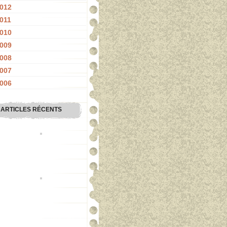
012
011
010
009
008
007
006
ARTICLES RÉCENTS