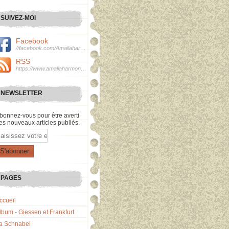
SUIVEZ-MOI
Facebook
//facebook.com/Amaliaharmonie
RSS
https://www.amaliaharmonie.fr/rss
NEWSLETTER
bonnez-vous pour être averti
es nouveaux articles publiés.
mail
PAGES
ccueil
lbum - Giessen et Frankfurt
a Schnabel