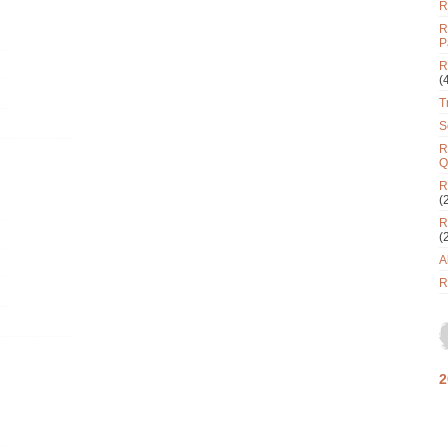
R
R
P
R
(
T
S
R
Q
R
(
R
(
A
R
2