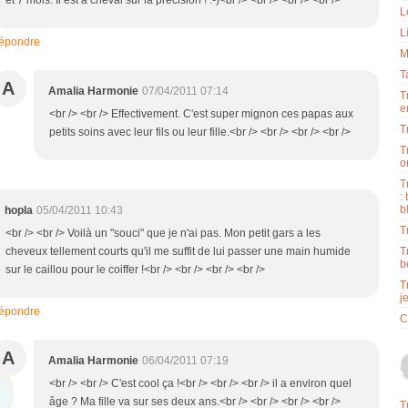
et 7 mois. Il est à cheval sur la précision ! :-)<br /> <br /> <br /> <br />
L
L
épondre
M
T
A
Amalia Harmonie
07/04/2011 07:14
T
e
<br /> <br /> Effectivement. C'est super mignon ces papas aux
T
petits soins avec leur fils ou leur fille.<br /> <br /> <br /> <br />
T
o
T
:
b
hopla
05/04/2011 10:43
T
<br /> <br /> Voilà un "souci" que je n'ai pas. Mon petit gars a les
cheveux tellement courts qu'il me suffit de lui passer une main humide
T
b
sur le caillou pour le coiffer !<br /> <br /> <br /> <br />
T
j
épondre
C
A
Amalia Harmonie
06/04/2011 07:19
<br /> <br /> C'est cool ça !<br /> <br /> <br /> il a environ quel
âge ? Ma fille va sur ses deux ans.<br /> <br /> <br /> <br />
T