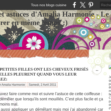
Tous nos blogs cuisine
et astuces d'Amalia Harmonie - Le
érer en même temps :)
 PETITES FILLES ONT LES CHEVEUX FRISÉS
…
'ELLES PLEURENT QUAND VOUS LEUR
J
EZ:
q
p
ar Amalia Harmonie
Samedi, 2 Avril 2011
ê
m
vez faire comme moi et suivre l'astuce de cette coiffeuse :
f
C
démêler que lorsqu'ils sont mouillés. C'est plus facile et ça
p
t moins mal.
d
d
 aussi appliquer un démêlant mais moi j'ai abandonné car