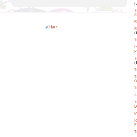
(
T
S
R
Haut
R
(
T
R
P
T
(
T
T
O
T
A
T
D
M
R
E
T