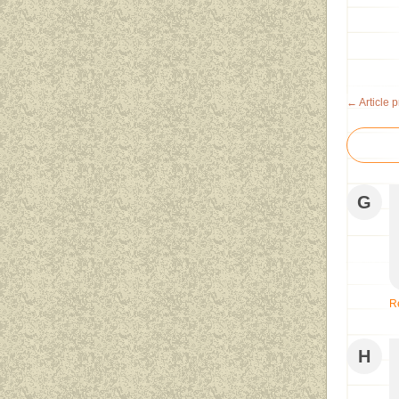
← Article 
G
R
H