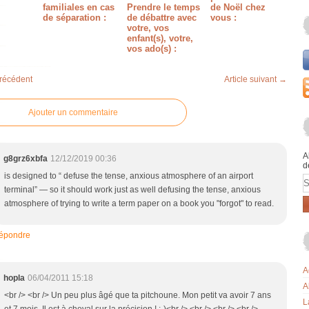
familiales en cas
Prendre le temps
de Noël chez
de séparation :
de débattre avec
vous :
votre, vos
enfant(s), votre,
vos ado(s) :
précédent
Article suivant →
Ajouter un commentaire
A
g8grz6xbfa
12/12/2019 00:36
d
is designed to “ defuse the tense, anxious atmosphere of an airport
E
terminal” — so it should work just as well defusing the tense, anxious
atmosphere of trying to write a term paper on a book you "forgot" to read.
épondre
A
hopla
06/04/2011 15:18
A
<br /> <br /> Un peu plus âgé que ta pitchoune. Mon petit va avoir 7 ans
L