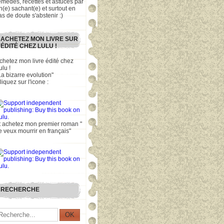
emèdes, recettes et astuces par
n(e) sachant(e) et surtout en
as de doute s'abstenir :)
ACHETEZ MON LIVRE SUR
ÉDITÉ CHEZ LULU !
chetez mon livre édité chez
ulu !
La bizarre evolution"
liquez sur l'icone :
t achetez mon premier roman "
e veux mourrir en français"
RECHERCHE