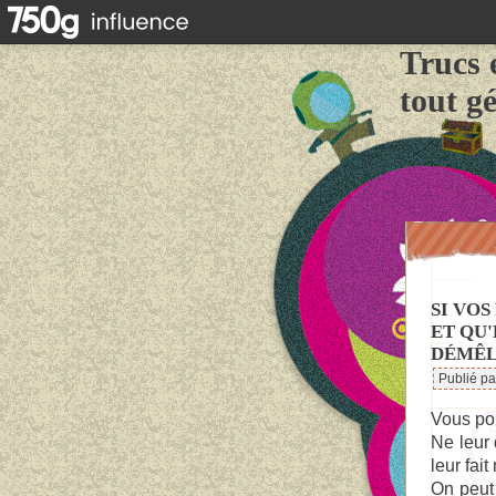
Trucs 
tout g
SI VOS
ET QU
DÉMÊL
Publié p
Vous pou
Ne leur 
leur fai
On peut