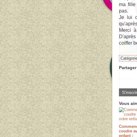
ma fille
pas.
Je lui 
qu'après
Merci à
D'après 
coiffer 
Catégori
Partager 
S'inscri
Vous aim
Commenc
coudre av
enfant :