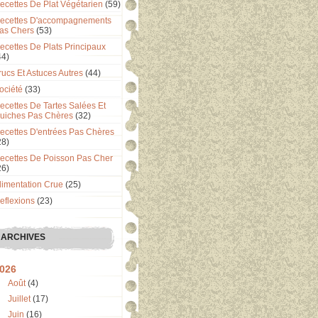
ecettes De Plat Végétarien
(59)
ecettes D'accompagnements
as Chers
(53)
ecettes De Plats Principaux
44)
rucs Et Astuces Autres
(44)
ociété
(33)
ecettes De Tartes Salées Et
uiches Pas Chères
(32)
ecettes D'entrées Pas Chères
28)
ecettes De Poisson Pas Cher
26)
limentation Crue
(25)
eflexions
(23)
ARCHIVES
026
Août
(4)
Juillet
(17)
Juin
(16)