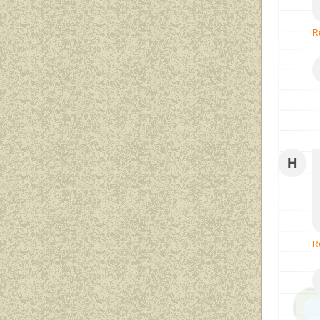
R
H
R