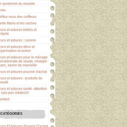
e syndrome du meuble
inks
éfiez-vous des coiffeurs
ante Maria et les vaches
rucs et astuces bébés et
nfants
rucs et astuces : cuisine
rucs et astuces déco et
rganisation et autres
rucs et astuces pour le ménage
 bicarbonate de soude, vinaigre
lanc, savon de marseille
rucs et astuces pouvoir d'achat
rucs et astuces : produits de
eauté
rucs et astuces santé- attention
e suis pas médecin!
ontact
CATÉGORIES
rucs Et Astuces Pouvoir D'achat