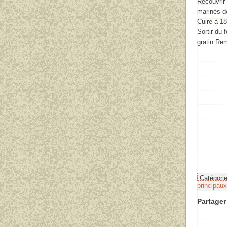
Recouvrir 
marinés d
Cuire à 1
Sortir du 
gratin.Rem
Catégori
principaux
Partager 