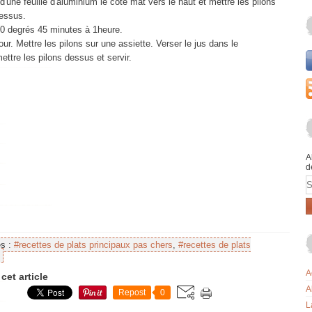
d'une feuille d'aluminium le côté mat vers le haut et mettre les pilons
essus.
80 degrés 45 minutes à 1heure.
four. Mettre les pilons sur une assiette. Verser le jus dans le
ettre les pilons dessus et servir.
A
d
E
es :
#recettes de plats principaux pas chers
,
#recettes de plats
A
cet article
A
Repost
0
L