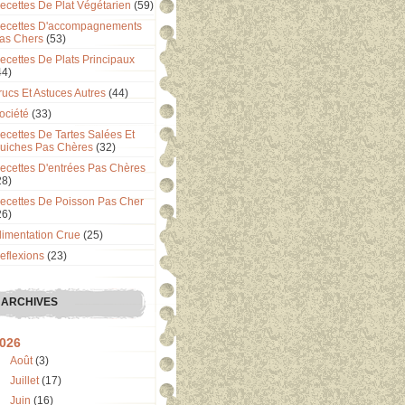
ecettes De Plat Végétarien
(59)
ecettes D'accompagnements
as Chers
(53)
ecettes De Plats Principaux
44)
rucs Et Astuces Autres
(44)
ociété
(33)
ecettes De Tartes Salées Et
uiches Pas Chères
(32)
ecettes D'entrées Pas Chères
28)
ecettes De Poisson Pas Cher
26)
limentation Crue
(25)
eflexions
(23)
ARCHIVES
026
Août
(3)
Juillet
(17)
Juin
(16)