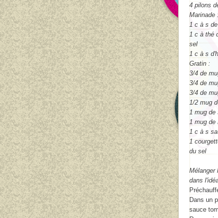
4 pilons d
Marinade 
1 c à s de
1 c à thé
sel
1 c à s d'h
Gratin :
3/4 de mu
3/4 de mu
3/4 de mu
1/2 mug d
1 mug de 
1 mug de 
1 c à s s
1 courget
du sel
Mélanger l
dans l'idé
Préchauffe
Dans un pl
sauce toma