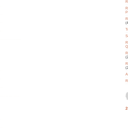
R
R
P
R
(
T
S
R
Q
R
(
R
(
A
R
2