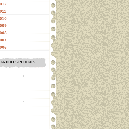
012
011
010
009
008
007
006
ARTICLES RÉCENTS