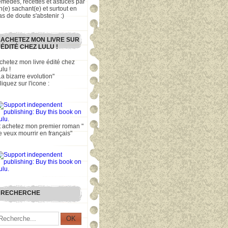
emèdes, recettes et astuces par
n(e) sachant(e) et surtout en
as de doute s'abstenir :)
ACHETEZ MON LIVRE SUR
ÉDITÉ CHEZ LULU !
chetez mon livre édité chez
ulu !
La bizarre evolution"
liquez sur l'icone :
t achetez mon premier roman "
e veux mourrir en français"
RECHERCHE