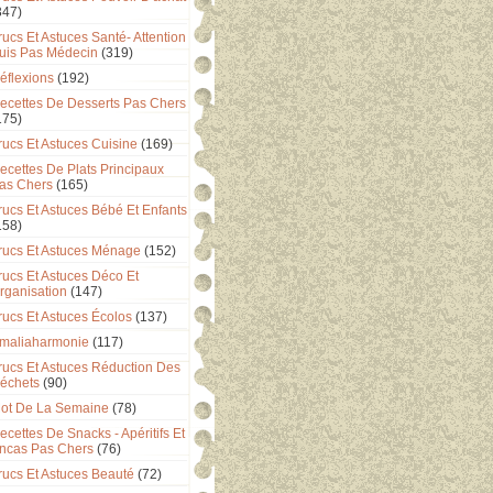
347)
rucs Et Astuces Santé- Attention
uis Pas Médecin
(319)
éflexions
(192)
ecettes De Desserts Pas Chers
175)
rucs Et Astuces Cuisine
(169)
ecettes De Plats Principaux
as Chers
(165)
rucs Et Astuces Bébé Et Enfants
158)
rucs Et Astuces Ménage
(152)
rucs Et Astuces Déco Et
rganisation
(147)
rucs Et Astuces Écolos
(137)
maliaharmonie
(117)
rucs Et Astuces Réduction Des
échets
(90)
ot De La Semaine
(78)
ecettes De Snacks - Apéritifs Et
ncas Pas Chers
(76)
rucs Et Astuces Beauté
(72)