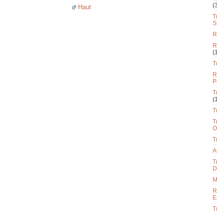
(
Haut
T
S
R
R
(
T
R
P
T
(
T
T
O
T
A
T
D
M
R
E
T