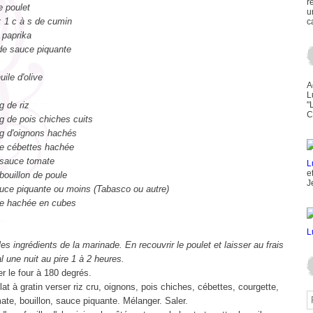
r
e poulet
u
: 1 c à s de cumin
c
 paprika
 de sauce piquante
uile d'olive
A
L
g de riz
"
C
g de pois chiches cuits
g d'oignons hachés
e cébettes hachée
sauce tomate
e
bouillon de poule
J
auce piquante ou moins (Tabasco ou autre)
te hachée en cubes
es ingrédients de la marinade. En recouvrir le poulet et laisser au frais
al une nuit au pire 1 à 2 heures.
r le four à 180 degrés.
at à gratin verser riz cru, oignons, pois chiches, cébettes, courgette,
te, bouillon, sauce piquante. Mélanger. Saler.