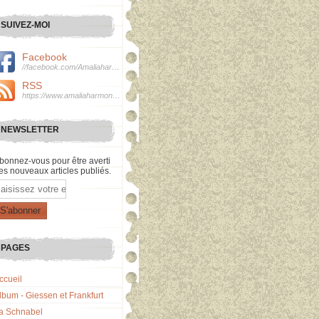
SUIVEZ-MOI
Facebook
//facebook.com/Amaliaharmonie
RSS
https://www.amaliaharmonie.fr/rss
NEWSLETTER
bonnez-vous pour être averti
es nouveaux articles publiés.
mail
PAGES
ccueil
lbum - Giessen et Frankfurt
a Schnabel