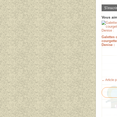
S'inscri
Vous aim
Galettes 
courgette
Denise :
← Article 