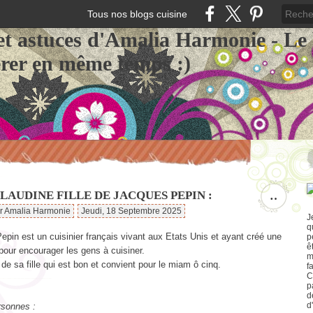
Tous nos blogs cuisine
et astuces d'Amalia Harmonie - Le
érer en même temps :)
LAUDINE FILLE DE JACQUES PEPIN :
…
ar Amalia Harmonie
Jeudi, 18 Septembre 2025
J
q
pin est un cuisinier français vivant aux Etats Unis et ayant créé une
p
ê
pour encourager les gens à cuisiner.
m
t de sa fille qui est bon et convient pour le miam ô cinq.
f
C
p
d
d
rsonnes :