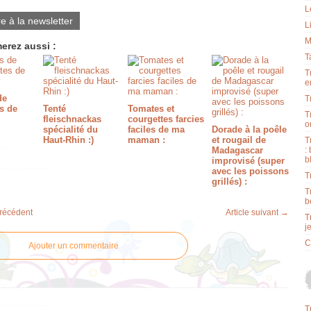
L
re à la newsletter
L
M
erez aussi :
T
T
e
de
T
s de
Tenté
Tomates et
T
fleischnackas
courgettes farcies
o
spécialité du
faciles de ma
Dorade à la poêle
Haut-Rhin :)
maman :
et rougail de
T
Madagascar
:
b
improvisé (super
avec les poissons
T
grillés) :
T
b
précédent
Article suivant →
T
j
C
Ajouter un commentaire
T