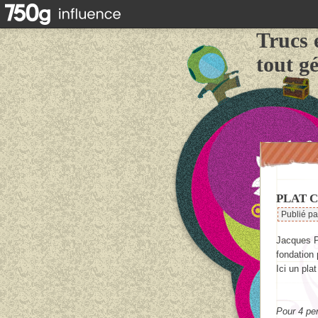
Trucs 
tout g
PLAT C
Publié p
Jacques Pe
fondation 
Ici un pla
Pour 4 pe