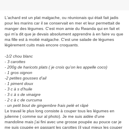
L'achard est un plat malgache, ou réunionais qui était fait jadis
pour les marins car il se conservait en mer et leur permettait de
manger des légumes. C'est mon amie du Rwanda qui en fait et
qui m'a dit que je devais absolument apprendre à en faire vu que
ma fille est à moitié malgache. C'est une salade de légumes
légèrement cuits mais encore croquants.
-1/2 chou blanc
- 3 carottes
- 200g de haricots plats ( je crois qu'on les appelle coco)
- 1 gros oignon
-2 petites gousses d'ail
- 1 piment doux
- 3 c à s d'huile
- 3 c à s de vinaigre
- 2 c à c de curcuma
- un petit bout de gingembre frais pelé et râpé
Le travail le plus long consiste à couper tous les légumes en
julienne ( comme sur al photo). Je me suis aidée d'une
mandoline mais j'ai fini avec une grosse poupée au pouce car je
me suis coupée en passant les carottes (il vaut mieux les couper